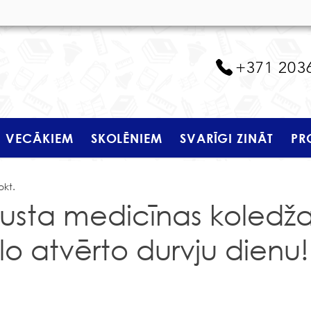
+371 203
VECĀKIEM
SKOLĒNIEM
SVARĪGI ZINĀT
PR
okt.
rusta medicīnas koledž
lo atvērto durvju dienu!