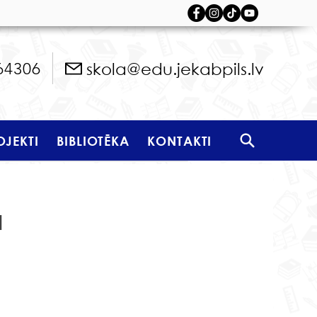
skola@edu.jekabpils.lv
64306
OJEKTI
BIBLIOTĒKA
KONTAKTI
a