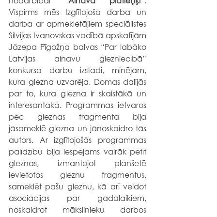
nodarbībai
” Ainava platleņķī”
. 
Vispirms mēs
 Izglītojošā darba un 
darba ar apmeklētājiem speciālistes 
Silvijas Ivanovskas vadībā
 apskatījām 
Jāzepa Pīgožņa balvas “Par labāko 
Latvijas ainavu glezniecībā” 
konkursa darbu izstādi, minējām, 
kura glezna uzvarēja. Domas dalījās 
par to, kura glezna ir skaistākā un 
interesantākā.
 Programmas ietvaros  
pēc gleznas fragmenta bija 
jāsameklē glezna un jānoskaidro tās 
autors. Ar izglītojošās programmas 
palīdzību bija iespējams vairāk pētīt 
gleznas, izmantojot planšetē 
ievietotos gleznu fragmentus, 
sameklēt pašu gleznu, kā arī veidot 
asociācijas par gadalaikiem, 
noskaidrot mākslinieku darbos 