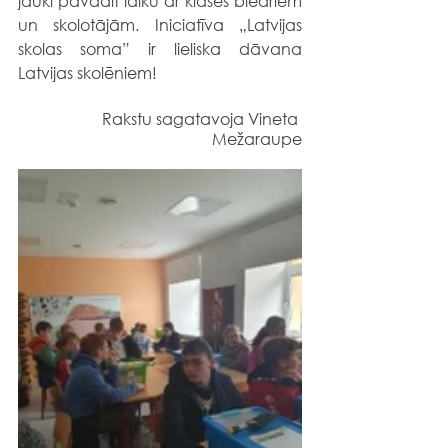
jauki pavadīt laiku ar klases biedriem 
un skolotājām. Iniciatīva „Latvijas 
skolas soma” ir lieliska dāvana 
Latvijas skolēniem!
Rakstu sagatavoja Vineta 
Mežaraupe