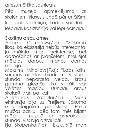
griezumā tika sasniegts.
Pēc muzeja apmeklējuma ar  
skolēniem  klases stundā pārrunājām, 
kas palicis atmiņā, kādi ir spilgtākie 
iespaidi, kas izbrīnīja vai iepriecināja.
Skolēnu atsauksmes: 
Artjoms Demidovs(7.a): “Sākumā 
likās, ka ekskursija nebūs interesanta, 
jo māksla mani neinteresē, bet 
darbošanās ar planšetēm, meklējot 
mākslas darbus, manas domas 
mainīja.”
Maksims Mihailovs(7.a): “Labs laiks, 
sarunas ar klasesbiedriem, vēstures 
stunda neparastā veidā, krāsu 
gamma gleznās- ko vairāk var 
vēlēties mācību stundās ārpus 
skolas? Man patika!”
Aleksandrs Zabello(7.b): “Mūsu 
ekskursija bija uz Preiļiem. Sākumā 
mēs staigājām pa skaisto Preiļu 
muižas parku, pēc tam mēs bijām 
mākslas muzejā un arheoloģijas 
stundā. Viss bija aizraujoši!”
Iļja Skopenko(7.b): “Ekskursijā man 