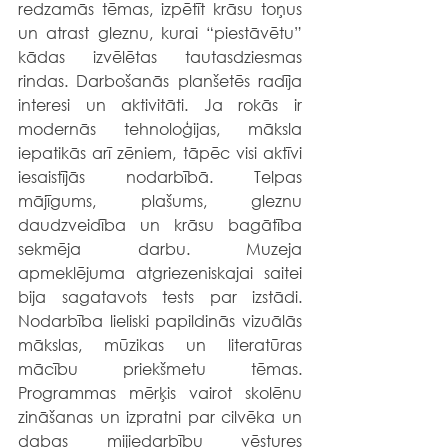
redzamās tēmas, izpētīt krāsu toņus 
un atrast gleznu, kurai “piestāvētu” 
kādas izvēlētas tautasdziesmas 
rindas. 
Darbošanās planšetēs radīja 
interesi un aktivitāti. Ja rokās ir 
modernās tehnoloģijas, māksla 
iepatikās arī zēniem, tāpēc visi aktīvi 
iesaistījās nodarbībā. Telpas 
mājīgums, plašums, gleznu 
daudzveidība un krāsu bagātība 
sekmēja darbu.
 Muzeja 
apmeklējuma atgriezeniskajai saitei 
bija sagatavots tests par izstādi. 
Nodarbība lieliski papildinās vizuālās 
mākslas, mūzikas un literatūras 
mācību priekšmetu tēmas. 
Programmas mērķis vairot skolēnu 
zināšanas un izpratni par cilvēka un 
dabas mijiedarbību vēstures 