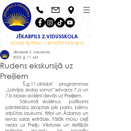
JĒKABPILS 2.VIDUSSKOLA
NOSCE TE IPSUM | IEPAZĪSTI PATS SEVI
Jēkabpils 2. vidusskola
2023. g. 11. okt.
Rudens ekskursijā uz
Preiļiem
Š.g.11.oktobrī programmas 
„Latvijas skolas soma” ietvaros 7.a un 
7.b klases skolēni devās uz Preiļiem. 
	Sākumā skolēnus  patīkami 
pārsteidza izkoptais pils parks, bērnu 
atpūtas laukumi, tiltiņi un Ādama un 
Ievas salas estrāde. Tālāk mūsu ceļš 
veda uz Preiļu Vēstures un lietišķās 
mākslas muzeju, lai iepazītu  