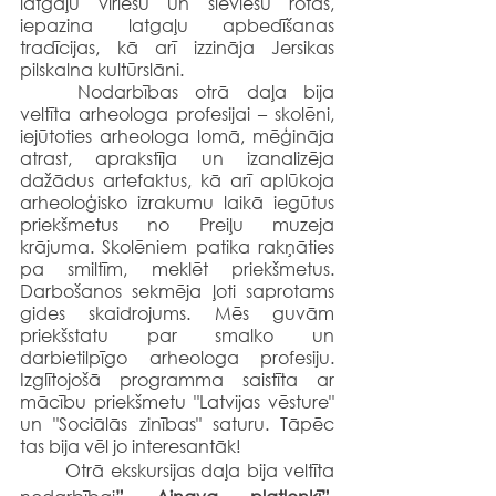
latgaļu vīriešu un sieviešu rotas, 
iepazina latgaļu apbedīšanas 
tradīcijas, kā arī izzināja Jersikas 
pilskalna kultūrslāni.
	Nodarbības otrā daļa bija 
veltīta arheologa profesijai – skolēni, 
iejūtoties arheologa lomā, mēģināja 
atrast, aprakstīja un izanalizēja 
dažādus artefaktus, kā arī aplūkoja 
arheoloģisko izrakumu laikā iegūtus 
priekšmetus no Preiļu muzeja 
krājuma. Skolēniem patika rakņāties 
pa smiltīm, meklēt priekšmetus. 
Darbošanos sekmēja ļoti saprotams 
gides skaidrojums. Mēs guvām 
priekšstatu par smalko un  
darbietilpīgo arheologa profesiju. 
Izglītojošā programma saistīta ar 
mācību priekšmetu "Latvijas vēsture" 
un "Sociālās zinības" saturu. Tāpēc 
tas bija vēl jo interesantāk!
	Otrā ekskursijas daļa bija veltīta 