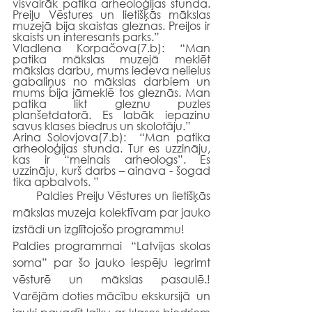
visvairāk patika arheoloģijas stunda. 
Preiļu Vēstures un lietišķās mākslas 
muzejā bija skaistas gleznas. Preiļos ir 
skaists un interesants parks.”
Vladlena Korpačova(7.b): “Man 
patika mākslas muzejā meklēt 
mākslas darbu, mums iedeva nelielus 
gabaliņus no mākslas darbiem un 
mums bija jāmeklē tos gleznās. Man 
patika likt gleznu puzles 
planšetdatorā. Es labāk iepazinu 
savus klases biedrus un skolotāju.”
Arina Solovjova(7.b):  “Man patika 
arheoloģijas stunda. Tur es uzzināju, 
kas ir “melnais arheologs”. Es 
uzzināju, kurš darbs – ainava - šogad 
tika apbalvots. ”
       Paldies Preiļu Vēstures un lietišķās 
mākslas muzeja kolektīvam par jauko 
izstādi un izglītojošo programmu! 
Paldies programmai  “Latvijas skolas 
soma” par šo jauko iespēju iegrimt 
vēsturē un mākslas pasaulē.! 
Varējām doties mācību ekskursijā  un 