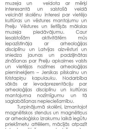
muzeja un  veidota ar mērķi 
interesantā un saistošā veidā 
veicināt skolēnu interesi par vietējo 
kultūras un vēstures mantojumu un 
Preiļu Vēstures un lietišķās mākslas 
muzeja piedāvājumu. Caur 
iesaistošām aktivitātēm mūs 
iepazīstināja ar arheoloģijas 
disciplīnu un Latvijas aizvēsturi un 
sniedza jaunas un padziļinātas 
zināšanas par Preiļu apkaimes valsts 
un vietējas nozīmes arheoloģijas 
pieminekļiem – Jersikas pilskalnu un  
Kristapiņu kapulauku. Nodarbība 
sākās ar ievadprezentāciju par 
arheoloģijas disciplīnu un kultūras 
mantojuma nozīmīgumu un tā 
saglabāšanas nepieciešamību. 
	Turpinājumā skolēni, izmantojot 
magnētiskos stendus un magnētiņus 
ar arheoloģisko izrakumu laikā iegūtu 
priekšmetu attēliem, mācījās atpazīt 