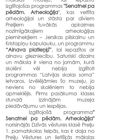
izglītojošas programmas 
"Senatnei pa 
pēdām. Arheoloģija
", kas veltīta 
arheoloģijai un stāsta par diviem 
Preiļiem tuvākās apkaimes 
nozīmīgākajiem arheoloģijas 
pieminekļiem – Jersikas pilskalnu un 
Kristapiņu kapulauku, un programmu 
“Ainava platleņķī”
, lai iepazītos ar 
ainavu glezniecību. Saturiski dizains 
un māksla ir viena no jomām, kurā 
skolēni vēl nebija izglītoti 
programmas “Latvijas skolas soma” 
ietvaros. Izvēlējāmies šo muzeju, jo 
neviens no skolēniem to nebija 
apmeklējis. Pirms pasākuma klases 
stundā izzinājām muzeja 
piedāvājumu un iespējas. 
	Izglītojošā programma
" 
Senatnei pa pēdām. Arheoloģija"
norisinājās Dzīvās vēstures klasē Preiļu 
1. pamatskolas telpās, kas ir daļa no 
Preiļu Vēstures un lietišķās mākslas 