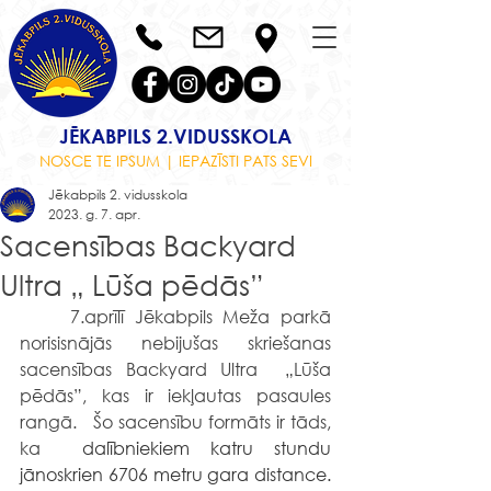
JĒKABPILS 2.VIDUSSKOLA
NOSCE TE IPSUM | IEPAZĪSTI PATS SEVI
Jēkabpils 2. vidusskola
2023. g. 7. apr.
Sacensības Backyard
Ultra „ Lūša pēdās”
	7.aprīlī Jēkabpils Meža parkā 
norisisnājās  nebijušas  skriešanas 
sacensības Backyard Ultra  „Lūša 
pēdās”, kas ir iekļautas pasaules 
rangā.   Šo sacensību formāts ir tāds, 
ka 
 dalībniekiem katru stundu 
jānoskrien 6706 metru gara distance. 