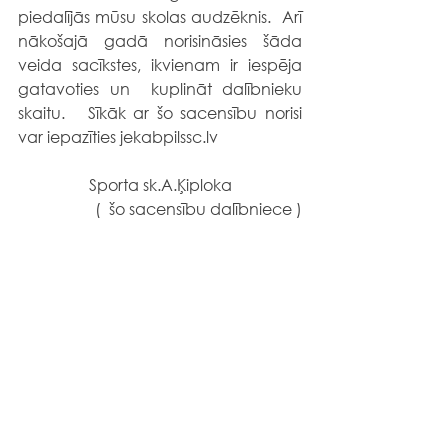
piedalījās mūsu skolas audzēknis.  Arī 
nākošajā gadā norisināsies šāda 
veida sacīkstes, ikvienam ir iespēja 
gatavoties un  kuplināt dalībnieku 
skaitu.   Sīkāk ar šo sacensību norisi 
var iepazīties jekabpilssc.lv
Sporta sk.A.Ķiploka
              (  šo sacensību dalībniece )