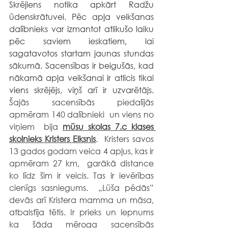
Skrējiens notika apkārt Radžu 
ūdenskrātuvei. Pēc apļa veikšanas 
dalībnieks var izmantot atlikušo laiku 
pēc saviem ieskatiem, lai 
sagatavotos startam jaunas stundas 
sākumā. Sacensības ir beigušās, kad 
nākamā apļa veikšanai ir atlicis tikai 
viens skrējējs, viņš arī ir uzvarētājs.
Šajās sacensībās piedalījās  
apmēram 140 dalībnieki  un viens no 
viņiem  bija 
mūsu skolas 7.c klases 
skolnieks Kristers Elksnis
.  Kristers savos 
13 gados godam veica 4 apļus, kas ir 
apmēram 27 km,  garākā distance 
ko līdz šim ir veicis. Tas ir ievērības 
cienīgs sasniegums.  „Lūša pēdās” 
devās arī Kristera mamma un māsa, 
atbalstīja tētis. Ir prieks un lepnums  
ka šāda mēroga sacensībās 