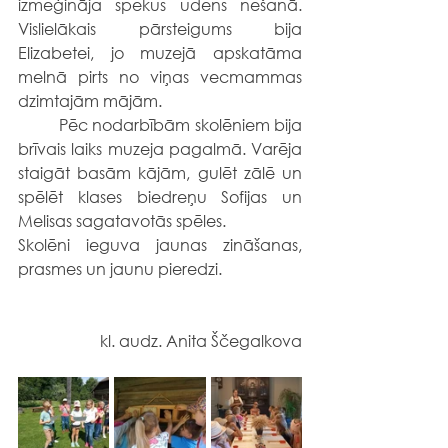
izmēģināja spēkus ūdens nešanā. 
Vislielākais pārsteigums bija 
Elizabetei, jo muzejā apskatāma 
melnā pirts no viņas vecmammas 
dzimtajām mājām.
	Pēc nodarbībām skolēniem bija 
brīvais laiks muzeja pagalmā. Varēja 
staigāt basām kājām, gulēt zālē un 
spēlēt klases biedreņu Sofijas un 
Melisas sagatavotās spēles.
Skolēni ieguva jaunas zināšanas, 
prasmes un jaunu pieredzi. 
kl. audz. Anita Ščegalkova