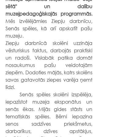
sētā" un dalību 
muzejpedagoģiskajās programmās. 
Mēs izvēlējāmies Ziepju darbnīcu, 
Senās spēles, kā arī apskatīt pašu 
muzeju.
Ziepju darbnīcā skolēni uzzināja 
vēsturiskus faktus, darbojās praktiski 
un radoši. Vislabāk patika domāt 
nosaukumus pašu veidotajām 
ziepēm. Dodoties mājās, katrs skolēns 
savas gatavotās ziepes varēja ņemt 
līdzi.
	Senās spēles skolēni izspēlēja, 
iepazīstot muzeja eksponātus un 
senās ēkas. Mijās gides stāsts un 
tematiskās spēles. Bērni iepazina 
senos sadzīves priekšmetus, 
darbarīkus, dzīves apstākļus, 