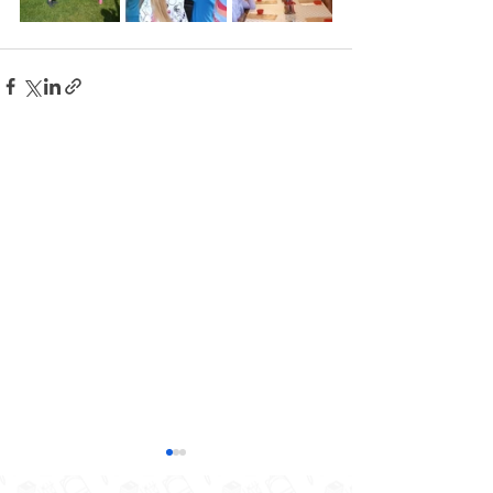
“Apkārt pasaulei”