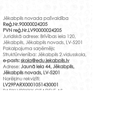
Programmas “Latvijas
Rekvizīti
skolas soma” ietvaros
Jēkabpils novada pašvaldība
speciālās pamatizglītības
Reģ.Nr.90000024205
programmas
PVN reģ.Nr.LV90000024205
izglītojamajiem bija iespēja
Meistardarbnīc
Juridiskā adrese: Brīvības iela 120,
piedalīties attālinātā...
Krustpils pilī.
Jēkabpils, Jēkabpils novads, LV-5201
Pakalpojuma saņēmējs:
Struktūrvienība: Jēkabpils 2.vidusskola,
e-pasts:
skola@edu.jekabpils.lv
Adrese:
Jaunā iela 44, Jēkabpils,
Jēkabpils novads, LV-5201
Norēķinu rekvizīti:
LV29PARX0001051430001
PARXLV22XXX CITADELE AS
LV22RIKO0002013192223
RIKOLV2XXXX
DNB BANKA AS
LV87UNLA0009013130793
UNLALV2XXXX SEB BANKA AS
LV75HABA000140105707
7
HABALV22XXX SWEDBANKA AS