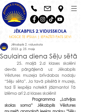
JĒKABPILS 2.VIDUSSKOLA
NOSCE TE IPSUM | IEPAZĪSTI PATS SEVI
Jēkabpils 2. vidusskola
2023. g. 25. maijs
Saulaina diena Sēļu sētā
	25. maijā 2.d klases skolēni 
devās pārgājienā uz Jēkabpils 
Vēstures muzeja brīvdabas nodaļu 
“Sēļu sēta”. Ja tavā pilsētā ir muzejs, 
tad šī iespēja noteikti jāizmanto! Tā 
izlēma arī 2.d klases skolēni! 
Programma „Latvijas 
skolas soma” Jēkabpils Vēstures 
muzejā apmaksā ieejas maksu "Sēļu 