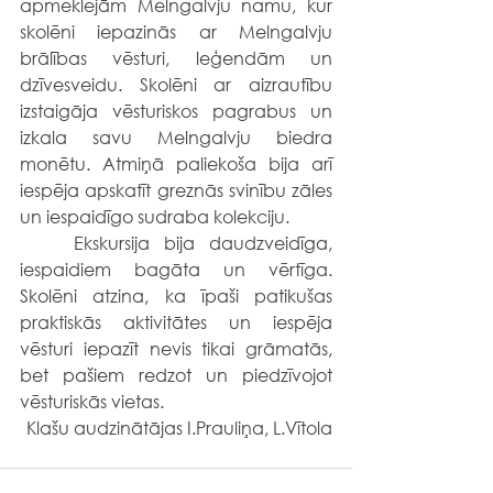
apmeklējām Melngalvju namu, kur 
skolēni iepazinās ar Melngalvju 
brālības vēsturi, leģendām un 
dzīvesveidu. Skolēni ar aizrautību 
izstaigāja vēsturiskos pagrabus un 
izkala savu Melngalvju biedra 
monētu. Atmiņā paliekoša bija arī 
iespēja apskatīt greznās svinību zāles 
un iespaidīgo sudraba kolekciju.
	Ekskursija bija daudzveidīga, 
iespaidiem bagāta un vērtīga. 
Skolēni atzina, ka īpaši patikušas 
praktiskās aktivitātes un iespēja 
vēsturi iepazīt nevis tikai grāmatās, 
bet pašiem redzot un piedzīvojot 
vēsturiskās vietas.
Klašu audzinātājas I.Prauliņa, L.Vītola