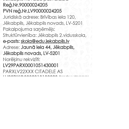
Reģ.Nr.90000024205
klases skolēni p
PVN reģ.Nr.LV90000024205
“Latvijas skolas 
RADADA – vieta, kur
Juridiskā adrese: Brīvības iela 120,
ietvaros devās u
kultūras mantojums
Jēkabpils, Jēkabpils novads, LV-5201
muzeju, lai piedal
satiek mūsdienu dizainu
Pakalpojuma saņēmējs:
izzinošajā nodar
Struktūrvienība: Jēkabpils 2.vidusskola,
“Mākslas detektīv
e-pasts:
skola@edu.jekabpils.lv
iepazītu
Adrese:
Jaunā iela 44, Jēkabpils,
Jēkabpils novads, LV-5201
Norēķinu rekvizīti:
LV29PARX0001051430001
PARXLV22XXX CITADELE AS
LV22RIKO0002013192223
RIKOLV2XXXX
DNB BANKA AS
LV87UNLA0009013130793
UNLALV2XXXX SEB BANKA AS
LV75HABA000140105707
7
HABALV22XXX SWEDBANKA AS
Kontakti