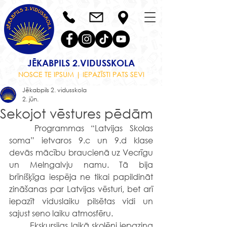
JĒKABPILS 2.VIDUSSKOLA
NOSCE TE IPSUM | IEPAZĪSTI PATS SEVI
Jēkabpils 2. vidusskola
2. jūn.
Sekojot vēstures pēdām
	Programmas “Latvijas Skolas 
soma” ietvaros 9.c un 9.d klase 
devās mācību braucienā uz Vecrīgu 
un Melngalvju namu. Tā bija 
brīnišķīga iespēja ne tikai papildināt 
zināšanas par Latvijas vēsturi, bet arī 
iepazīt viduslaiku pilsētas vidi un 
sajust seno laiku atmosfēru.
	Ekskursijas laikā skolēni iepazina 