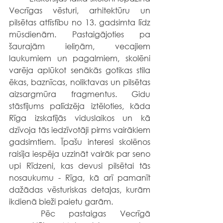
Vecrīgas vēsturi, arhitektūru un 
pilsētas attīstību no 13. gadsimta līdz 
mūsdienām. Pastaigājoties pa 
šaurajām ieliņām, vecajiem 
laukumiem un pagalmiem, skolēni 
varēja aplūkot senākās gotikas stila 
ēkas, baznīcas, noliktavas un pilsētas 
aizsargmūra fragmentus. Gidu 
stāstījums palīdzēja iztēloties, kāda 
Rīga izskatījās viduslaikos un kā 
dzīvoja tās iedzīvotāji pirms vairākiem 
gadsimtiem. Īpašu interesi skolēnos 
raisīja iespēja uzzināt vairāk par seno 
upi Rīdzeni, kas devusi pilsētai tās 
nosaukumu - Rīga, kā arī pamanīt 
dažādas vēsturiskas detaļas, kurām 
ikdienā bieži paietu garām.
	Pēc pastaigas Vecrīgā 