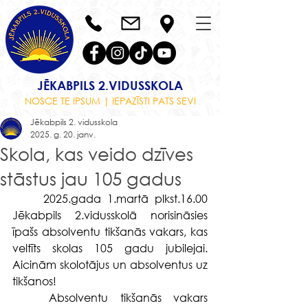
JĒKABPILS 2.VIDUSSKOLA
NOSCE TE IPSUM | IEPAZĪSTI PATS SEVI
Jēkabpils 2. vidusskola
2025. g. 20. janv.
Skola, kas veido dzīves
stāstus jau 105 gadus
	2025.gada 1.martā plkst.16.00 
Jēkabpils 2.vidusskolā norisināsies 
īpašs absolventu tikšanās vakars, kas 
veltīts skolas 105 gadu jubilejai. 
Aicinām skolotājus un absolventus uz 
tikšanos!
	Absolventu tikšanās vakars 