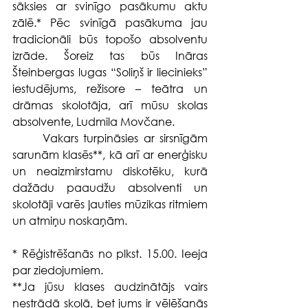
sāksies ar svinīgo pasākumu aktu 
zālē.* Pēc svinīgā pasākuma jau 
tradicionāli būs topošo absolventu 
izrāde. Šoreiz tas būs Ināras 
Šteinbergas lugas “Soliņš ir liecinieks” 
iestudējums, režisore – teātra un 
drāmas skolotāja, arī mūsu skolas 
absolvente, Ludmila Movčane.
	Vakars turpināsies ar sirsnīgām 
sarunām klasēs**, kā arī ar enerģisku 
un neaizmirstamu diskotēku, kurā 
dažādu paaudžu absolventi un 
skolotāji varēs ļauties mūzikas ritmiem 
un atmiņu noskaņām.
* Rēģistrēšanās no plkst. 15.00. Ieeja 
par ziedojumiem.
**Ja jūsu klases audzinātājs vairs 
nestrādā skolā, bet jums ir vēlēšanās 