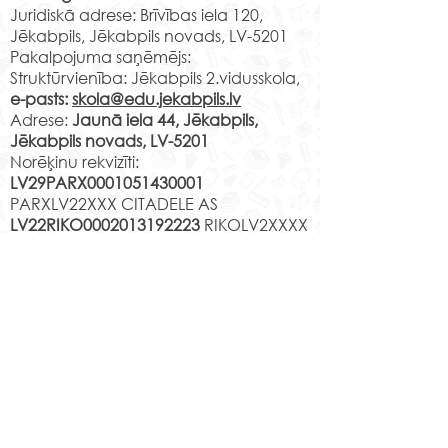
Vai meklē vietu
Juridiskā adrese: Brīvības iela 120,
3.10 v.k. 1.c A.Lapuha
Tavs talants tiks
Jēkabpils, Jēkabpils novads, LV-5201
Jaunā iela 44 3.11 v.k. 1.d
pamanīts un zi
Pakalpojuma saņēmējs:
Ņ.Čehoviča Jaunā iela 44
Struktūrvienība: Jēkabpils 2.vidusskola,
pilnveidotas
2.08 v.k. 1.e L.Leice Ja
e-pasts:
skola@edu.jekabpils.lv
mūsdienīgā vi
Adrese:
Jaunā iela 44, Jēkabpils,
Jēkabpils novads, LV-5201
Norēķinu rekvizīti:
LV29PARX0001051430001
PARXLV22XXX CITADELE AS
LV22RIKO0002013192223
RIKOLV2XXXX
DNB BANKA AS
LV87UNLA0009013130793
UNLALV2XXXX SEB BANKA AS
LV75HABA000140105707
7
HABALV22XXX SWEDBANKA AS
Kontakti
Jēkabpils 2.vidusskola