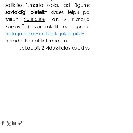
satikties 1.martā skolā, tad lūgums 
savlaicīgi pieteikt
 klases telpu pa 
tālruni 
20385308
 (dir. v. Natālija 
Zarkeviča) vai rakstīt uz e-pastu 
natalija.zarkevica@edu.jekabpils.lv
, 
norādot kontaktinformāciju.
Jēkabpils 2.vidusskolas kolektīvs