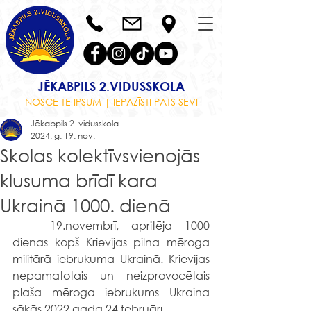
JĒKABPILS 2.VIDUSSKOLA
NOSCE TE IPSUM | IEPAZĪSTI PATS SEVI
Jēkabpils 2. vidusskola
2024. g. 19. nov.
Skolas kolektīvsvienojās
klusuma brīdī kara
Ukrainā 1000. dienā
	19.novembrī, apritēja 1000 
dienas kopš Krievijas pilna mēroga 
militārā iebrukuma Ukrainā. Krievijas 
nepamatotais un neizprovocētais 
plaša mēroga iebrukums Ukrainā 
sākās 2022.gada 24.februārī.