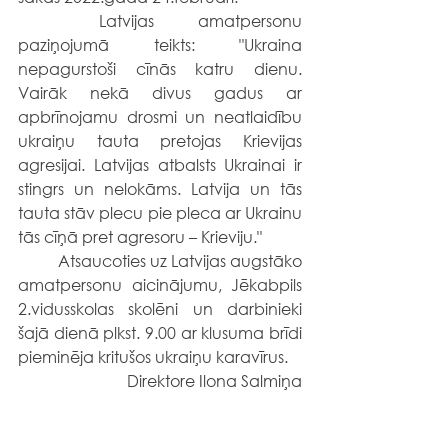
	Latvijas amatpersonu 
paziņojumā teikts: "Ukraina 
nepagurstoši cīnās katru dienu. 
Vairāk nekā divus gadus ar 
apbrīnojamu drosmi un neatlaidību 
ukraiņu tauta pretojas Krievijas 
agresijai. Latvijas atbalsts Ukrainai ir 
stingrs un nelokāms. Latvija un tās 
tauta stāv plecu pie pleca ar Ukrainu 
tās cīņā pret agresoru – Krieviju."
	Atsaucoties uz Latvijas augstāko 
amatpersonu aicinājumu, Jēkabpils 
2.vidusskolas skolēni un darbinieki 
šajā dienā plkst. 9.00 ar klusuma brīdi 
pieminēja kritušos ukraiņu karavīrus.
Direktore Ilona Salmiņa