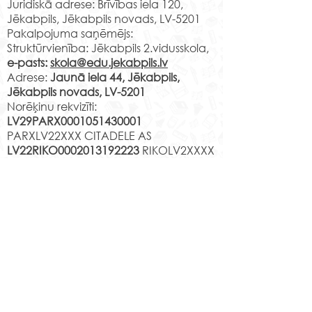
Vai meklē vietu
Juridiskā adrese: Brīvības iela 120,
3.10 v.k. 1.c A.Lapuha
Tavs talants tiks
Jēkabpils, Jēkabpils novads, LV-5201
Jaunā iela 44 3.11 v.k. 1.d
pamanīts un zi
Pakalpojuma saņēmējs:
Ņ.Čehoviča Jaunā iela 44
Struktūrvienība: Jēkabpils 2.vidusskola,
pilnveidotas
2.08 v.k. 1.e L.Leice Ja
e-pasts:
skola@edu.jekabpils.lv
mūsdienīgā vi
Adrese:
Jaunā iela 44, Jēkabpils,
Jēkabpils novads, LV-5201
Norēķinu rekvizīti:
LV29PARX0001051430001
PARXLV22XXX CITADELE AS
LV22RIKO0002013192223
RIKOLV2XXXX
DNB BANKA AS
LV87UNLA0009013130793
UNLALV2XXXX SEB BANKA AS
LV75HABA000140105707
7
HABALV22XXX SWEDBANKA AS
Kontakti
Jēkabpils 2.vidusskola
Reģistrācijas Nr.
1013900258