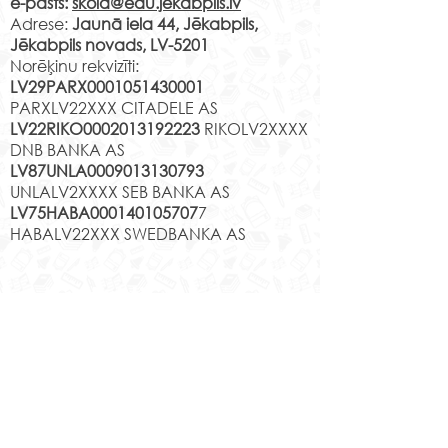
e-pasts:
skola@edu.jekabpils.lv
Adrese:
Jaunā iela 44, Jēkabpils,
Jēkabpils novads, LV-5201
Norēķinu rekvizīti:
LV29PARX0001051430001
PARXLV22XXX CITADELE AS
LV22RIKO0002013192223
RIKOLV2XXXX
DNB BANKA AS
LV87UNLA0009013130793
UNLALV2XXXX SEB BANKA AS
LV75HABA000140105707
7
HABALV22XXX SWEDBANKA AS
Kontakti
Jēkabpils 2.vidusskola
Reģistrācijas Nr.
1013900258
Jaunā iela 44, Jēkabpils, LV-5201,
Tālrunis
65232303
;
20364306
;
elektroniskais pasts
skola@edu.jekabpils.lv