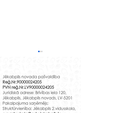
10.04.2025. Skolas
17.10.2024. Sko
padomes lēmumi:
padomes lēmu
Rekvizīti
1. Akceptēt skolas
17.10.2024. Skol
izstrādātos iekšējos
lēmumi: 1. Atbalst
Jēkabpils novada pašvaldība
Reģ.Nr.90000024205
normatīvos aktus. 2.
grozījumu veikšan
PVN reģ.Nr.LV90000024205
Atbalstīt Skolēnu padomes
“Kārtība, kādā izg
Juridiskā adrese: Brīvības iela 120,
iniciatīvu par hūdiju iegādi.
iestādē uzturas izg
Jēkabpils, Jēkabpils novads, LV-5201
Veikt aptauju...
iestādei...
Pakalpojuma saņēmējs:
Struktūrvienība: Jēkabpils 2.vidusskola,