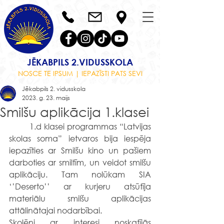
JĒKABPILS 2.VIDUSSKOLA
NOSCE TE IPSUM | IEPAZĪSTI PATS SEVI
Jēkabpils 2. vidusskola
2023. g. 23. maijs
Smilšu aplikācija 1.klasei
	1.d klasei programmas “Latvijas 
skolas soma” ietvaros bija iespēja 
iepazīties ar Smilšu kino un pašiem 
darboties ar smiltīm, un veidot smilšu 
aplikāciju. Tam nolūkam SIA 
‘’Deserto’’ ar kurjeru atsūtīja 
materiālu smilšu aplikācijas 
attālinātajai nodarbībai. 
Skolēni ar interesi noskatījās 