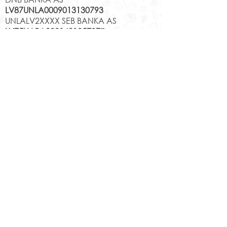
LV87UNLA0009013130793
UNLALV2XXXX SEB BANKA AS
LV75HABA000140105707
7
HABALV22XXX SWEDBANKA AS
Kontakti
Jēkabpils 2.vidusskola
Reģistrācijas Nr.
1013900258
Jaunā iela 44, Jēkabpils, LV-5201,
Tālrunis
65232303
;
20364306
;
elektroniskais pasts
skola@edu.jekabpils.lv
Mājas lapa:
www.2vsk.edu.lv
Sīkdatņu privātuma politika
Piekļūstamības paziņojums