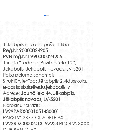
“Apkārt pasaulei”
Programmas “Latvijas
Rekvizīti
skolas soma” ietvaros
Jēkabpils novada pašvaldība
speciālās pamatizglītības
Reģ.Nr.90000024205
programmas
PVN reģ.Nr.LV90000024205
izglītojamajiem bija iespēja
Meistardarbnīc
Juridiskā adrese: Brīvības iela 120,
piedalīties attālinātā...
Krustpils pilī.
Jēkabpils, Jēkabpils novads, LV-5201
Pakalpojuma saņēmējs:
Struktūrvienība: Jēkabpils 2.vidusskola,
e-pasts:
skola@edu.jekabpils.lv
Adrese:
Jaunā iela 44, Jēkabpils,
Jēkabpils novads, LV-5201
Norēķinu rekvizīti:
LV29PARX0001051430001
PARXLV22XXX CITADELE AS
LV22RIKO0002013192223
RIKOLV2XXXX
DNB BANKA AS