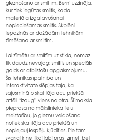
gleznošanu ar smiltīm. Bērni uzzināja, 
kur tiek iegūtas smiltis, kāda 
materiāla izgatavošanai 
nepieciešamas smiltis. Skolēni 
iepazinās ar dažādām tehnikām 
zīmēšanā ar smiltīm.
Lai zīmētu ar smiltīm uz stikla, nemaz 
tik daudz nevajag: smiltis un speciāls 
galds ar atbilstošu apgaismojumu. 
Šīs tehnikas īpatnība un 
interaktivitāte slēpjas tajā, ka 
sajūsmināto skatītāja acu priekšā 
attēli “izaug” viens no otra. Šī māksla 
pieprasa no mākslinieka lielu 
meistarību, jo gleznu veidošana 
notiek skatītāja acu priekšā un 
nepieļauj iespēju kļūdīties. Pie tam 
svarīgi ir ne tikai labi prast zīmēt, bet 