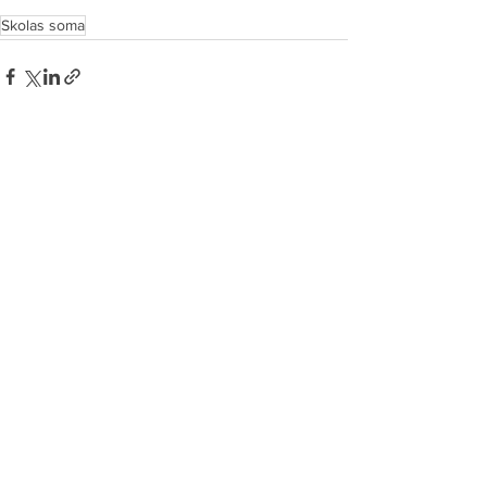
Skolas soma
Senās spēles “Sēļu sētā”