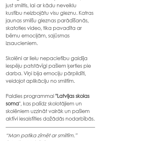
just smiltis, lai ar kādu neveiklu 
kustību neizbojātu visu gleznu. Katras 
jaunas smilšu gleznas parādīšanās, 
skatoties video, tika pavadīta ar 
bērnu emocijām, sajūsmas 
izsaucieniem.
Skolēni ar lielu nepacietību gaidīja 
iespēju patstāvīgi pašiem ķerties pie 
darba. Viņi bija emociju pārpildīti, 
veidojot aplikāciju no smiltīm.
Paldies programmai
 "Latvijas skolas 
soma
", kas palīdz skolotājiem un 
skolēniem uzzināt vairāk un pašiem 
aktīvi iesaistīties dažādās nodarbībās.
“Man patika zīmēt ar smiltīm.” 