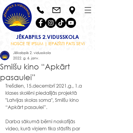
JĒKABPILS 2.VIDUSSKOLA
NOSCE TE IPSUM | IEPAZĪSTI PATS SEVI
Jēkabpils 2. vidusskola
2022. g. 6. janv.
Smilšu kino “Apkārt
pasaulei”
Trešdien, 15.decembrī 2021.g., 1.a 
klases skolēni piedalījās projektā 
"Latvijas skolas soma",
Smilšu kino 
“Apkārt pasaulei”. 
Darba sākumā bērni noskatījās 
video, kurā viņiem tika stāstīts par 