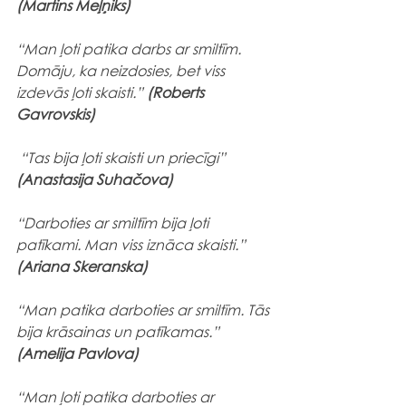
(Martins Meļņiks)
“Man ļoti patika darbs ar smiltīm. 
Domāju, ka neizdosies, bet viss 
izdevās ļoti skaisti.” 
(Roberts 
Gavrovskis)
 “Tas bija ļoti skaisti un priecīgi” 
(Anastasija Suhačova)
“Darboties ar smiltīm bija ļoti 
patīkami. Man viss iznāca skaisti.”  
(Ariana Skeranska)
“Man patika darboties ar smiltīm. Tās 
bija krāsainas un patīkamas.” 
(Amelija Pavlova)
“Man ļoti patika darboties ar 