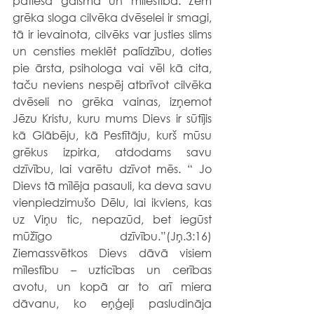
patiesā gaisma un mīlestība. Zem 
grēka sloga cilvēka dvēselei ir smagi, 
tā ir ievainota, cilvēks var justies slims 
un censties meklēt palīdzību, doties 
pie ārsta, psihologa vai vēl kā cita, 
taču neviens nespēj atbrīvot cilvēka 
dvēseli no grēka vainas, izņemot 
Jēzu Kristu, kuru mums Dievs ir sūtījis 
kā Glābēju, kā Pestītāju, kurš mūsu 
grēkus izpirka, atdodams savu 
dzīvību, lai varētu dzīvot mēs. “
Jo 
Dievs tā mīlēja pasauli, ka deva savu 
vienpiedzimušo Dēlu, lai ikviens, kas 
uz Viņu tic, nepazūd, bet iegūst 
mūžīgo dzīvību.”(Jņ.3:16) 
Ziemassvētkos Dievs dāvā visiem 
mīlestību – uzticības un cerības 
avotu, un kopā ar to arī miera 
dāvanu, ko eņģeļi pasludināja 