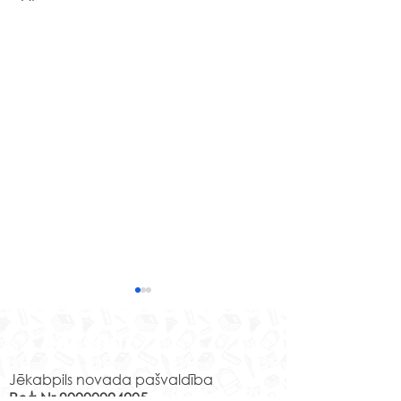
Rekvizīti
Jēkabpils novada pašvaldība
Reģ.Nr.90000024205