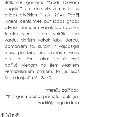
Betlēmes ganiem: “Gods Dievam 
augstībā un miers virs zemes labas 
gribas cilvēkiem!” (Lk. 2:14). Tādēļ 
ikviens centīsimies būt labas gribas 
cilvēks, domāsim vairāk labu domu, 
teiksim viens otram vairāk labu 
vārdu, darīsim vairāk labu darbu, 
pamanīsim to, kuram ir vajadzīga 
mūsu palīdzība, iepriecināsim viens 
otru. Jo Jēzus saka: “Ko jūs esat 
darījuši vienam no šiem Maniem 
vismazākajiem brāļiem, to jūs esat 
Man darījuši” (Mt. 25:40).
Interešu izglītības 
“Kristīgās mācības pamatu” pulciņa 
vadītāja Ingrīda Irbe