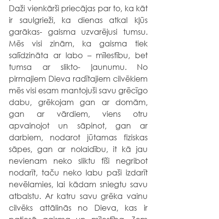
Daži vienkārši priecājas par to, ka kāt 
ir saulgrieži, ka dienas atkal kļūs 
garākas- gaisma uzvarējusi tumsu. 
Mēs visi zinām, ka gaisma tiek 
salīdzināta ar labo – mīlestību, bet 
tumsa ar slikto- ļaunumu. No 
pirmajiem Dieva radītajiem cilvēkiem 
mēs visi esam mantojuši savu grēcīgo 
dabu, grēkojam gan ar domām, 
gan ar vārdiem, viens otru 
apvainojot un sāpinot, gan ar 
darbiem, nodarot jūtamas fiziskas 
sāpes, gan ar nolaidību, it kā jau 
nevienam neko sliktu tīši negribot 
nodarīt, taču neko labu paši izdarīt 
nevēlamies, lai kādam sniegtu savu 
atbalstu. Ar katru savu grēka vainu 
cilvēks attālinās no Dieva, kas ir 