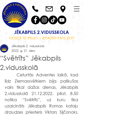
JĒKABPILS 2.VIDUSSKOLA
NOSCE TE IPSUM | IEPAZĪSTI PATS SEVI
Jēkabpils 2. vidusskola
2022. g. 21. dec.
“Svētrīts” Jēkabpils
2.vidusskolā
	Ceturtās Adventes laikā, kad 
līdz Ziemassvētkiem bija palikušas 
vairs tikai dažas dienas, Jēkabpils 
2.vidusskolā 21.12.2022. plkst. 8.50 
notika “Svētrīts”, uz kuru tika 
uzaicināts Jēkabpils Romas katoļu 
draudzes priesteris Viktors Siļčonoks. 