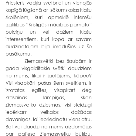
Priesteris vadīja svētbrīdi un vienojās 
kopīgā lūgšanā ar  sākumskolas klašu 
skolēniem, kuri apmeklē interešu 
izglītības “Kristīgās mācības pamatu” 
pulciņu un vēl dažiem klašu 
interesentiem, kuri kopā ar savām 
audzinātājām bija ieradušies uz šo 
pasākumu. 
  	 Ziemassvētki bez šaubām ir 
gada visgaidītākie svētki daudziem 
no mums, tikai ir jautājums, kāpēc? 
Visi visapkārt pošas šiem svētkiem, ir 
izrotātas eglītes, visapkārt deg 
krāsainas lampiņas, skan 
Ziemassvētku dziesmas, visi steidzīgi 
iepērkam veikalos dažādas 
dāvaniņas, lai iepriecinātu viens otru. 
Bet vai daudzi no mums aizdomājas 
par patieso Ziemassvētku būtību. 