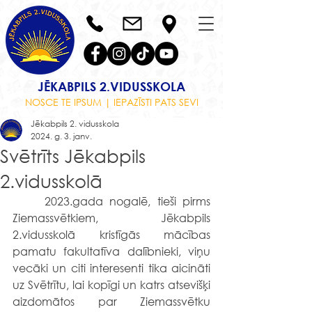
JĒKABPILS 2.VIDUSSKOLA
NOSCE TE IPSUM | IEPAZĪSTI PATS SEVI
Jēkabpils 2. vidusskola
2024. g. 3. janv.
Svētrīts Jēkabpils
2.vidusskolā
	2023.gada nogalē, tieši pirms 
Ziemassvētkiem, Jēkabpils 
2.vidusskolā kristīgās mācības 
pamatu fakultatīva dalībnieki, viņu 
vecāki un citi interesenti tika aicināti 
uz Svētrītu, lai kopīgi un katrs atsevišķi 
aizdomātos par Ziemassvētku 