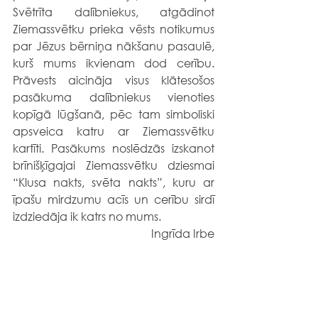
Svētrīta dalībniekus, atgādinot 
Ziemassvētku prieka vēsts notikumus 
par Jēzus bērniņa nākšanu pasaulē, 
kurš mums ikvienam dod cerību. 
Prāvests aicināja visus klātesošos 
pasākuma dalībniekus vienoties 
kopīgā lūgšanā, pēc tam simboliski 
apsveica katru ar Ziemassvētku 
kartīti. Pasākums noslēdzās izskanot 
brīnišķīgajai Ziemassvētku dziesmai 
“Klusa nakts, svēta nakts”, kuru ar 
īpašu mirdzumu acīs un cerību sirdī 
izdziedāja ik katrs no mums.
Ingrīda Irbe