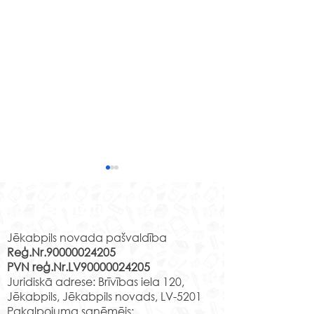
Rekvizīti
Jēkabpils novada pašvaldība
Reģ.Nr.90000024205
PVN reģ.Nr.LV90000024205
Pasākums “Aprīļa
Eko gleznošana 
Juridiskā adrese: Brīvības iela 120,
pilieni”
,,Dabas pieskār
Jēkabpils, Jēkabpils novads, LV-5201
Pakalpojuma saņēmējs: