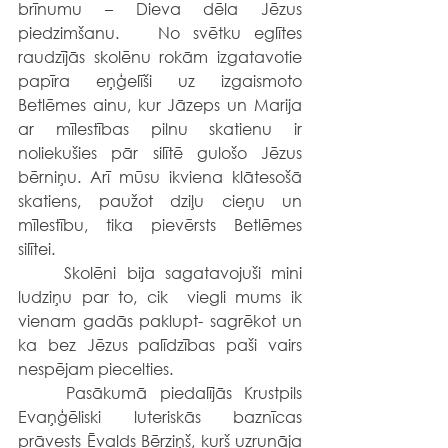
brīnumu – Dieva dēla Jēzus 
piedzimšanu.   No svētku eglītes 
raudzījās skolēnu rokām izgatavotie 
papīra eņģelīši uz izgaismoto 
Betlēmes ainu, kur Jāzeps un Marija 
ar mīlestības pilnu skatienu ir 
noliekušies pār silītē gulošo Jēzus 
bērniņu. Arī mūsu ikviena klātesošā 
skatiens, paužot dziļu cieņu un 
mīlestību, tika pievērsts Betlēmes 
silītei. 
	Skolēni bija sagatavojuši mini 
ludziņu par to, cik  viegli mums ik 
vienam gadās paklupt- sagrēkot un 
ka bez Jēzus palīdzības paši vairs 
nespējam piecelties.
	Pasākumā piedalījās Krustpils 
Evaņģēliski luteriskās baznīcas 
prāvests Ēvalds Bērziņš, kurš uzrunāja 