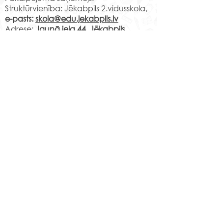
Struktūrvienība: Jēkabpils 2.vidusskola,
e-pasts:
skola@edu.jekabpils.lv
Adrese:
Jaunā iela 44, Jēkabpils,
Jēkabpils novads, LV-5201
Norēķinu rekvizīti:
LV29PARX0001051430001
PARXLV22XXX CITADELE AS
LV22RIKO0002013192223
RIKOLV2XXXX
DNB BANKA AS
LV87UNLA0009013130793
UNLALV2XXXX SEB BANKA AS
LV75HABA000140105707
7
HABALV22XXX SWEDBANKA AS
Kontakti
Jēkabpils 2.vidusskola
Reģistrācijas Nr.
1013900258
Jaunā iela 44, Jēkabpils, LV-5201,
Tālrunis
65232303
;
20364306
;