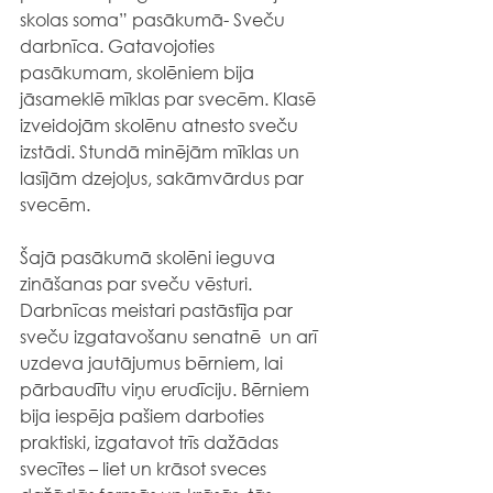
skolas soma” pasākumā-
Sveču 
darbnīca. Gatavojoties 
pasākumam, skolēniem bija 
jāsameklē mīklas par svecēm. Klasē 
izveidojām skolēnu atnesto sveču 
izstādi. Stundā minējām mīklas un 
lasījām dzejoļus, sakāmvārdus par 
svecēm. 
Šajā pasākumā skolēni ieguva 
zināšanas par sveču vēsturi. 
Darbnīcas meistari pastāstīja par 
sveču izgatavošanu senatnē  un arī 
uzdeva jautājumus bērniem, lai 
pārbaudītu viņu erudīciju. Bērniem 
bija iespēja pašiem darboties 
praktiski, izgatavot trīs dažādas 
svecītes – liet un krāsot sveces 