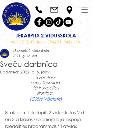
JĒKABPILS 2.VIDUSSKOLA
NOSCE TE IPSUM | IEPAZĪSTI PATS SEVI
Jēkabpils 2. vidusskola
2021. g. 13. okt.
Sveču darbnīca
Updated:
2022. g. 6. janv.
Svecītei ir
sava liesmiņa,
tā ir svecītes
sirsniņa. 
(
Ojārs Vācietis
)
8. oktobrī  Jēkabpils 2.vidusskolas 2.d 
un 3.a klases skolēniem bija iespēja 
piedalīties programmas ‘’Latvijas 