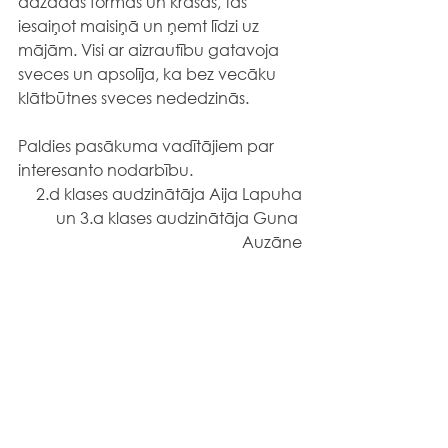
dažādās formās un krāsās, tās 
iesaiņot maisiņā un ņemt līdzi uz 
mājām. Visi ar aizrautību gatavoja 
sveces un apsolīja, ka bez vecāku 
klātbūtnes sveces nededzinās. 
Paldies pasākuma vadītājiem par 
interesanto nodarbību. 
2.d klases audzinātāja Aija Lapuha
un 3.a klases audzinātāja Guna 
Auzāne