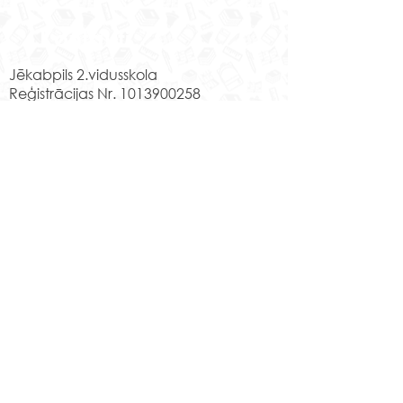
Kontakti
Jēkabpils 2.vidusskola
Reģistrācijas Nr.
1013900258
Jaunā iela 44, Jēkabpils, LV-5201,
Tālrunis
65232303
;
20364306
;
elektroniskais pasts
skola@edu.jekabpils.lv
Mājas lapa:
www.2vsk.edu.lv
Sīkdatņu privātuma politika
Piekļūstamības paziņojums