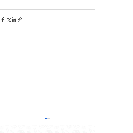
Jēkabpils 2.vidusskolas
izglītojamo klašu un