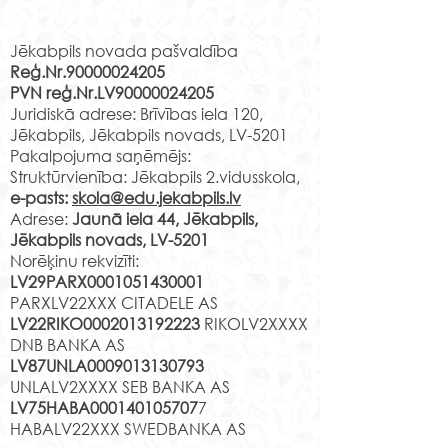
Rekvizīti
klašu audzinātāju
Klase Audzinātāja Mācību
saraksts 2026./2027.m.g.
vieta 1.a B.Sprindža Jaunā
Jēkabpils novada pašvaldība
(projekts)
Reģ.Nr.90000024205
iela 44 2.16 v.k. 1.b
PVN reģ.Nr.LV90000024205
T.Šeklanova Jaunā iela 44
Vai meklē vietu
Juridiskā adrese: Brīvības iela 120,
3.10 v.k. 1.c A.Lapuha
Tavs talants tiks
Jēkabpils, Jēkabpils novads, LV-5201
Jaunā iela 44 3.11 v.k. 1.d
pamanīts un zi
Pakalpojuma saņēmējs:
Ņ.Čehoviča Jaunā iela 44
Struktūrvienība: Jēkabpils 2.vidusskola,
pilnveidotas
2.08 v.k. 1.e L.Leice Ja
e-pasts:
skola@edu.jekabpils.lv
mūsdienīgā vi
Adrese:
Jaunā iela 44, Jēkabpils,
Jēkabpils novads, LV-5201
Norēķinu rekvizīti:
LV29PARX0001051430001
PARXLV22XXX CITADELE AS
LV22RIKO0002013192223
RIKOLV2XXXX
DNB BANKA AS
LV87UNLA0009013130793
UNLALV2XXXX SEB BANKA AS
LV75HABA000140105707
7
HABALV22XXX SWEDBANKA AS