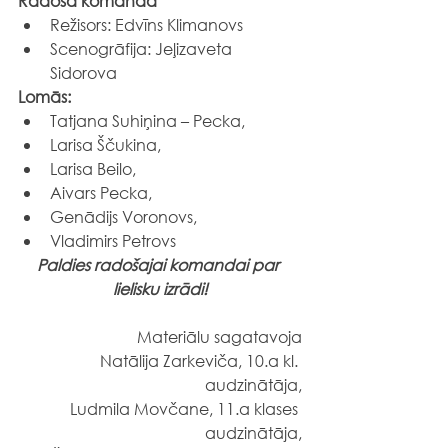
Radošā komanda
Režisors: Edvīns Klimanovs
Scenogrāfija: Jeļizaveta 
Sidorova
Lomās:
Tatjana Suhiņina – Pecka,
Larisa Ščukina,
Larisa Beilo,
Aivars Pecka,
Genādijs Voronovs,
Vladimirs Petrovs
Paldies radošajai komandai par 
lielisku izrādi!
Materiālu sagatavoja
Natālija Zarkeviča, 10.a kl. 
audzinātāja,
Ludmila Movčane, 11.a klases 
audzinātāja,