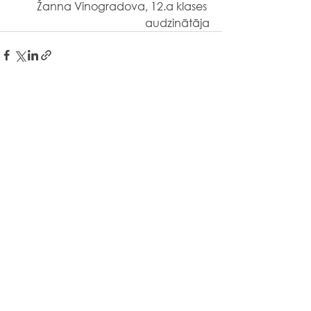
Žanna Vinogradova, 12.a klases 
audzinātāja
Liepājas teātra
7.a un 7.c klase