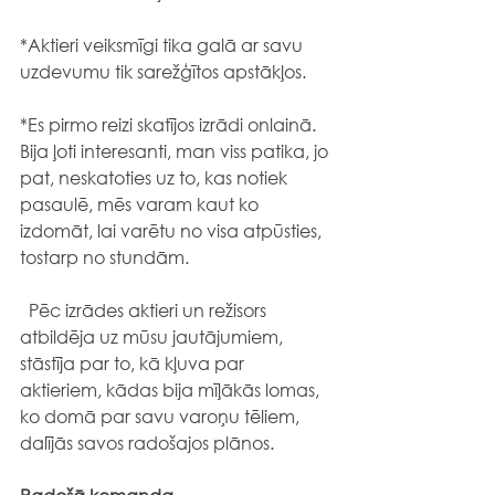
*Aktieri veiksmīgi tika galā ar savu 
uzdevumu tik sarežģītos apstākļos.
*Es pirmo reizi skatījos izrādi onlainā. 
Bija ļoti interesanti, man viss patika, jo 
pat, neskatoties uz to, kas notiek 
pasaulē, mēs varam kaut ko 
izdomāt, lai varētu no visa atpūsties, 
tostarp no stundām.
  Pēc izrādes aktieri un režisors 
atbildēja uz mūsu jautājumiem, 
stāstīja par to, kā kļuva par 
aktieriem, kādas bija mīļākās lomas, 
ko domā par savu varoņu tēliem, 
dalījās savos radošajos plānos. 