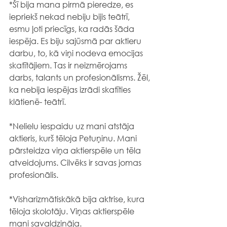
*Šī bija mana pirmā pieredze, es 
iepriekš nekad nebiju bijis teātrī, 
esmu ļoti priecīgs, ka radās šāda 
iespēja. Es biju sajūsmā par aktieru 
darbu, to, kā viņi nodeva emocijas 
skatītājiem. Tas ir neizmērojams 
darbs, talants un profesionālisms. Žēl, 
ka nebija iespējas izrādi skatīties 
klātienē- teātrī.
*Nelielu iespaidu uz mani atstāja 
aktieris, kurš tēloja Petuņinu. Mani 
pārsteidza viņa aktierspēle un tēla 
atveidojums. Cilvēks ir savas jomas 
profesionālis.
*Visharizmātiskākā bija aktrise, kura 
tēloja skolotāju. Viņas aktierspēle 
mani savaldzināja.