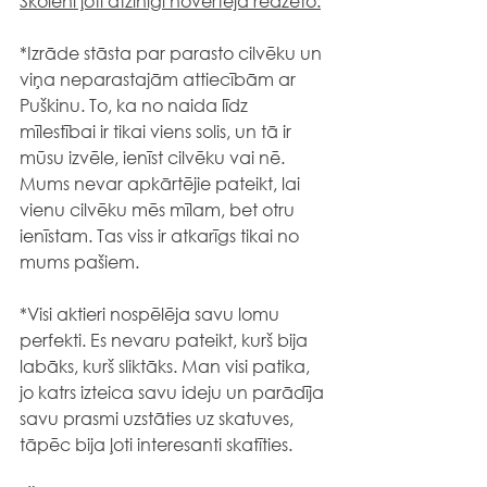
Skolēni ļoti atzinīgi novērtēja redzēto:
*Izrāde stāsta par parasto cilvēku un 
viņa neparastajām attiecībām ar 
Puškinu. To, ka no naida līdz 
mīlestībai ir tikai viens solis, un tā ir 
mūsu izvēle, ienīst cilvēku vai nē. 
Mums nevar apkārtējie pateikt, lai 
vienu cilvēku mēs mīlam, bet otru 
ienīstam. Tas viss ir atkarīgs tikai no 
mums pašiem.
*Visi aktieri nospēlēja savu lomu 
perfekti. Es nevaru pateikt, kurš bija 
labāks, kurš sliktāks. Man visi patika, 
jo katrs izteica savu ideju un parādīja 
savu prasmi uzstāties uz skatuves, 
tāpēc bija ļoti interesanti skatīties.