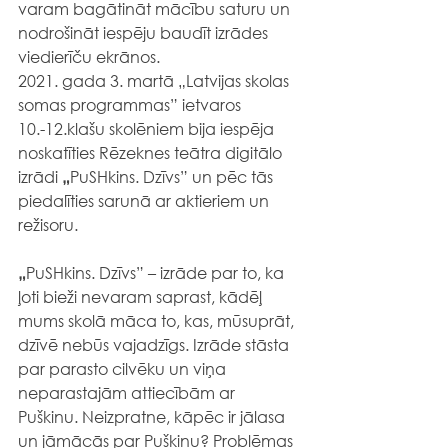
varam bagātināt mācību saturu un 
nodrošināt iespēju baudīt izrādes 
viedierīču ekrānos.
2021. gada 3. martā „Latvijas skolas 
somas programmas” ietvaros 
10.-12.klašu skolēniem bija iespēja 
noskatīties Rēzeknes teātra digitālo 
izrādi 
„
PuSHkins. Dzīvs” un pēc tās 
piedalīties sarunā ar aktieriem un 
režisoru.
„
PuSHkins. Dzīvs” – izrāde par to, ka  
ļoti bieži nevaram saprast, kādēļ 
mums skolā māca to, kas, mūsuprāt, 
dzīvē nebūs vajadzīgs. Izrāde stāsta 
par parasto cilvēku un viņa 
neparastajām attiecībām ar 
Puškinu. Neizpratne, kāpēc ir jālasa 
un jāmācās par Puškinu? Problēmas 