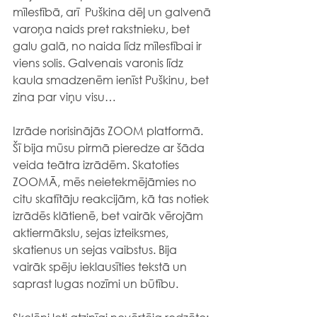
mīlestībā, arī  Puškina dēļ un galvenā 
varoņa naids pret rakstnieku, bet 
galu galā, no naida līdz mīlestībai ir 
viens solis. Galvenais varonis līdz 
kaula smadzenēm ienīst Puškinu, bet 
zina par viņu visu…
Izrāde norisinājās ZOOM platformā. 
Šī bija mūsu pirmā pieredze ar šāda 
veida teātra izrādēm. Skatoties 
ZOOMĀ, mēs neietekmējāmies no 
citu skatītāju reakcijām, kā tas notiek 
izrādēs klātienē, bet vairāk vērojām 
aktiermākslu, sejas izteiksmes, 
skatienus un sejas vaibstus. Bija 
vairāk spēju ieklausīties tekstā un 
saprast lugas nozīmi un būtību.