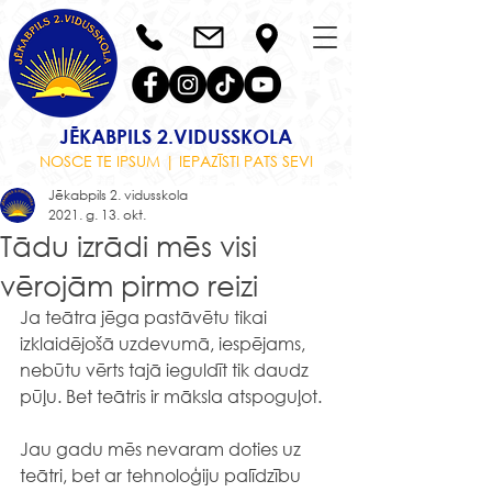
JĒKABPILS 2.VIDUSSKOLA
NOSCE TE IPSUM | IEPAZĪSTI PATS SEVI
Jēkabpils 2. vidusskola
2021. g. 13. okt.
Tādu izrādi mēs visi
vērojām pirmo reizi
Ja teātra jēga pastāvētu tikai 
izklaidējošā uzdevumā, iespējams, 
nebūtu vērts tajā ieguldīt tik daudz 
pūļu. Bet teātris ir māksla atspoguļot.
Jau gadu mēs nevaram doties uz 
teātri, bet ar tehnoloģiju palīdzību 