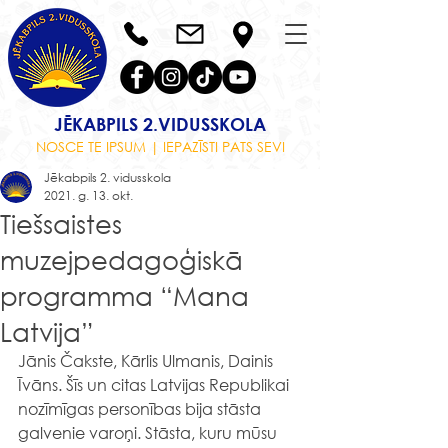
JĒKABPILS 2.VIDUSSKOLA
NOSCE TE IPSUM | IEPAZĪSTI PATS SEVI
Jēkabpils 2. vidusskola
2021. g. 13. okt.
Tiešsaistes
muzejpedagoģiskā
programma “Mana
Latvija”
Jānis Čakste, Kārlis Ulmanis, Dainis 
Īvāns. Šīs un citas Latvijas Republikai 
nozīmīgas personības bija stāsta 
galvenie varoņi. Stāsta, kuru mūsu 