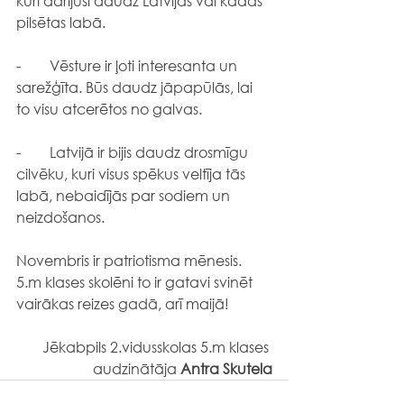
kuri darījuši daudz Latvijas vai kādas 
pilsētas labā.
-        Vēsture ir ļoti interesanta un 
sarežģīta. Būs daudz jāpapūlās, lai 
to visu atcerētos no galvas.
-        Latvijā ir bijis daudz drosmīgu 
cilvēku, kuri visus spēkus veltīja tās 
labā, nebaidījās par sodiem un 
neizdošanos.
Novembris ir patriotisma mēnesis. 
5.m klases skolēni to ir gatavi svinēt 
vairākas reizes gadā, arī maijā!
Jēkabpils 2.vidusskolas 5.m klases 
audzinātāja 
Antra Skutela