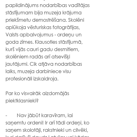
papildinājums nodarbības vadītājas 
stāstījumam bija muzeja krājuma 
priekšmetu demostrēšana. Skolēni 
aplūkoja vēsturiskas fotogrāfijas, 
Valsts apbalvojumus - ordeņu un 
goda zīmes. Klausoties stāstījumā, 
kurš vijās cauri gadu desmitiem, 
skolēniem radās arī atsevišķi 
jautājumi. Cik atļāva nodarbības 
laiks, muzeja darbiniece visu 
profesionāli izskaidroja.
Par ko visvairāk aizdomājās 
piektklasnieki?
-        Nav jābūt karavīram, lai 
saņemtu ordeni! Ir arī tādi ordeņi, ko 
saņem skolotāji, rakstnieki un cilvēki, 