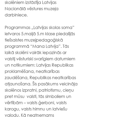
skolēniem izstāstīja Latvijas 
Nacionālā vēstures muzeja 
darbiniece.
Programmas „Latvijas skolas soma” 
ietvaros 5.maijā 5.m klase piedalījās 
tiešsaistes muzejpedagoģiskā 
programmā “Mana Latvija”. Tās 
laikā skolēni vairāk iepazinās ar 
valstij vēsturiski svarīgiem datumiem 
un notikumiem: Latvijas Republikas 
proklamēšana, neatkarības 
zaudēšana, Republikas neatkarības 
atjaunošana. Šis pasākums veicināja 
skolēnos izpratni, patriotismu, cieņu 
pret mūsu  valsti, tās simboliem un 
vērtībām – valsts ģerboni, valsts 
karogu, valsts himnu un latviešu 
valodu. Kā neatņemams 