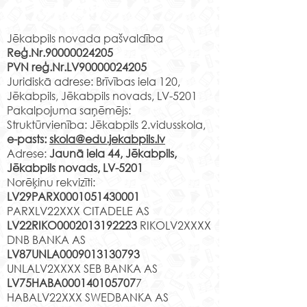
Rekvizīti
klašu audzinātāju
Klase Audzinātāja Mācību
saraksts 2026./2027.m.g.
vieta 1.a B.Sprindža Jaunā
Jēkabpils novada pašvaldība
(projekts)
Reģ.Nr.90000024205
iela 44 2.16 v.k. 1.b
PVN reģ.Nr.LV90000024205
T.Šeklanova Jaunā iela 44
Vai meklē vietu
Juridiskā adrese: Brīvības iela 120,
3.10 v.k. 1.c A.Lapuha
Tavs talants tiks
Jēkabpils, Jēkabpils novads, LV-5201
Jaunā iela 44 3.11 v.k. 1.d
pamanīts un zi
Pakalpojuma saņēmējs:
Ņ.Čehoviča Jaunā iela 44
Struktūrvienība: Jēkabpils 2.vidusskola,
pilnveidotas
2.08 v.k. 1.e L.Leice Ja
e-pasts:
skola@edu.jekabpils.lv
mūsdienīgā vi
Adrese:
Jaunā iela 44, Jēkabpils,
Jēkabpils novads, LV-5201
Norēķinu rekvizīti:
LV29PARX0001051430001
PARXLV22XXX CITADELE AS
LV22RIKO0002013192223
RIKOLV2XXXX
DNB BANKA AS
LV87UNLA0009013130793
UNLALV2XXXX SEB BANKA AS
LV75HABA000140105707
7
HABALV22XXX SWEDBANKA AS