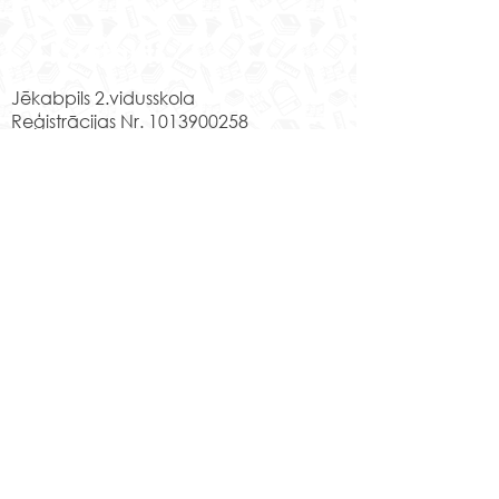
Kontakti
Jēkabpils 2.vidusskola
Reģistrācijas Nr.
1013900258
Jaunā iela 44, Jēkabpils, LV-5201,
Tālrunis
65232303
;
20364306
;
elektroniskais pasts
skola@edu.jekabpils.lv
Mājas lapa:
www.2vsk.edu.lv
Sīkdatņu privātuma politika
Piekļūstamības paziņojums