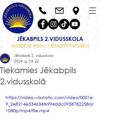
JĒKABPILS 2.VIDUSSKOLA
NOSCE TE IPSUM | IEPAZĪSTI PATS SEVI
Jēkabpils 2. vidusskola
2024. g. 24. jūl.
Tiekamies Jēkabpils
2.vidusskolā
https://video.wixstatic.com/video/0001e
9_2e8214e534634f6994ddc0958782258d/
1080p/mp4/file.mp4