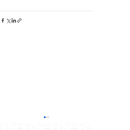
Jēkabpils 2.vidusskolas
izglītojamo klašu un