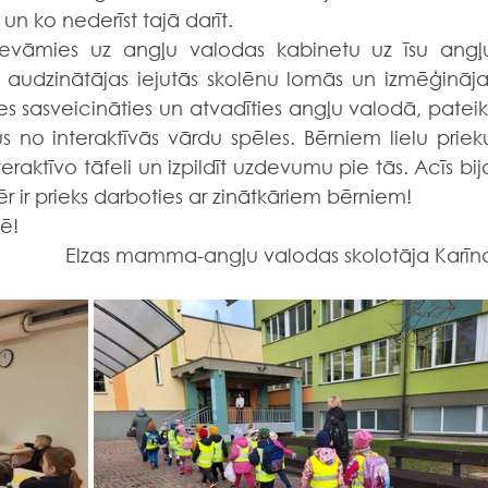
 un ko nederīst tajā darīt.
 audzinātājas iejutās skolēnu lomās un izmēģināja,
es sasveicināties un atvadīties angļu valodā, pateikt
no interaktīvās vārdu spēles. Bērniem lielu prieku
eraktīvo tāfeli un izpildīt uzdevumu pie tās. Acīs bija
 ir prieks darboties ar zinātkāriem bērniem!
ē! 
Elzas mamma-angļu valodas skolotāja Karīn