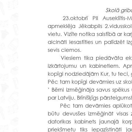
Skolā grib
	23.oktobrī PII Auseklītis-Mārīšu grupiņas audzēkņi kopā ar audzinātājam 
apmeklēja Jēkabpils 2.vidussko
vietu. Vizīte notika saistībā ar ka
aicināti iesastīties un palīdzēt i
sevis ciemos.
	Viesiem tika piedāvāta ekskursija pa plašo skolu, iespēja iepazīties ar skolas 
izkārtojumu un kabinetiem. Apm
kopīgi nodziedājām Kur, tu teci, ga
Pēc tam kopīgi devāmies uz skolas 
’ Bērni izmēģināja savus spēkus uz
par Latviju. Brīnišķīgs pārsteigums
	Pēc tam devāmies aplūkot sporta zāli, kas bērniem ļoti patika, un viņi labprāt 
būtu devusšes izmēģināt visas z
datorikas kabinets jaunajā korp
priekšmetu tiks iepazīstināti 