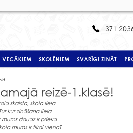
+371 203
VECĀKIEM
SKOLĒNIEM
SVARĪGI ZINĀT
PR
okt.
kamajā reizē-1.klasē!
ola skaista, skola liela
Tur kur zināšana liela
r mums daudz ir prieka
kola mums ir tikai vienaT