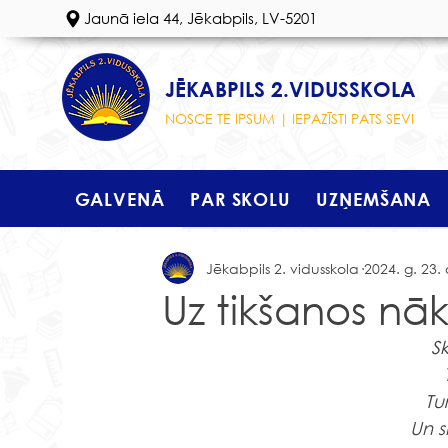
Jaunā iela 44, Jēkabpils, LV-5201
JĒKABPILS 2.VIDUSSKOLA
NOSCE TE IPSUM | IEPAZĪSTI PATS SEVI
GALVENĀ
PAR SKOLU
UZŅEMŠANA
Jēkabpils 2. vidusskola
2024. g. 23. 
Uz tikšanos nā
Sk
Tu
Un s