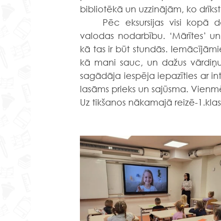
bibliotēkā un uzzinājām, ko drīkst
	Pēc eksursijas visi kopā devāmies uz angļu valodas kabinetu uz īsu angļu 
valodas nodarbību. ‘Mārītes’ un
kā tas ir būt stundās. Iemācījāmi
kā mani sauc, un dažus vārdiņus 
sagādāja iespēja iepazīties ar int
lasāms prieks un sajūsma. Vienmēr
Uz tikšanos nākamajā reizē-1.klas