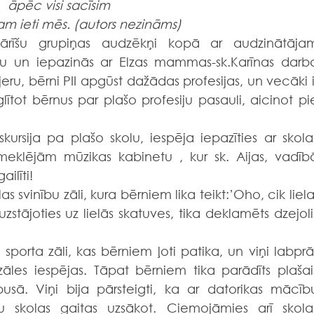
āpēc visi sacīsim
am ieti mēs. (autors nezināms)
lu un iepazinās ar Elzas mammas-sk.Karīnas darba
rjeru, bērni PII apgūst dažādas profesijas, un vecāki ir
zglītot bērnus par plašo profesiju pasauli, aicinot pie
eklējām mūzikas kabinetu , kur sk. Aijas, vadībā
ilīti!
svinību zāli, kura bērniem lika teikt:’Oho, cik liela!
stājoties uz lielās skatuves, tika deklamēts dzejolis
!
āles iespējas. Tāpat bērniem tika parādīts plašais
usā. Viņi bija pārsteigti, ka ar datorikas mācību
jau skolas gaitas uzsākot. Ciemojāmies arī skolas