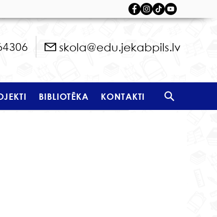
skola@edu.jekabpils.lv
64306
OJEKTI
BIBLIOTĒKA
KONTAKTI