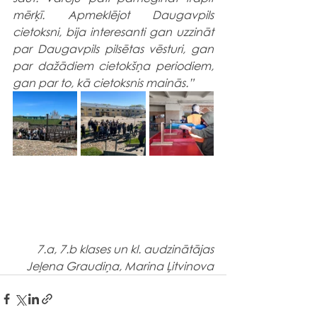
mērķī. Apmeklējot Daugavpils 
cietoksni, bija interesanti gan uzzināt 
par Daugavpils pilsētas vēsturi, gan 
par dažādiem cietokšņa periodiem, 
gan par to, kā cietoksnis mainās.”
7.a, 7.b klases un kl. audzinātājas
Jeļena Graudiņa, Marina Ļitvinova