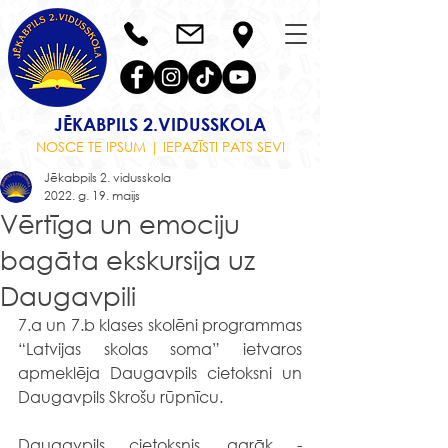
JĒKABPILS 2.VIDUSSKOLA
NOSCE TE IPSUM | IEPAZĪSTI PATS SEVI
Jēkabpils 2. vidusskola
2022. g. 19. maijs
Vērtīga un emociju
bagāta ekskursija uz
Daugavpili
7.a un 7.b klases skolēni programmas 
“Latvijas skolas soma” ietvaros 
apmeklēja Daugavpils cietoksni un 
Daugavpils Skrošu rūpnīcu. 
Daugavpils cietoksnis, agrāk - 