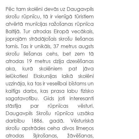
Pēc tam skolēni devās uz Daugavpils 
skrošu rūpnīcu, tā ir vienīgā tūristiem 
atvērtā munīcijas ražošanas rūpnīca 
Baltijā. Tur atrodas Eiropā vecākais, 
joprojām strādājošais skrošu liešanas 
tornis. Tas ir unikāls, 37 metrus augsts 
skrošu liešanas cehs, bet zem tā 
atrodas 19 metrus dziļa dzesēšanas 
aka, kurā skolēniem pat ļāva 
ielūkoties! Ekskursijas laikā skolēni 
uzzināja, ka tas ir veselībai bīstams un 
kaitīgs darbs, kas prasa labu fizisko 
sagatavotību. Gids ļoti interesanti 
stāstīja par rūpnīcas vēsturi. 
Daugavpils Skrošu rūpnīca uzsāka 
darbību 1886. gadā. Vēsturiskā 
skrošu apstrādes ceha divos līmeņos 
atrodas šķirošanas, žāvēšanas, 