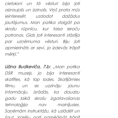
cietoksni un tā vēsturi bija ļoti 
aizraujošs un izzinošs. Viņš prata mūs 
ieinteresēt, uzdodot dažādus 
jautājumus. Man patika staigāt pa  
skrošu rūpnīcu, kur taisa ieroču 
patronas. Gids ļoti interesanti stāstīja 
par uzņēmuma vēsturi. Biju ļoti 
apmierināts ar sevi, jo izdevās trāpīt 
mērķī.”
Liāna Budkeviča, 7.b:
 „Man patika 
DSR muzejs, jo bija interesanti 
skatīties, kā top lodes. Skatījāmies 
filmu, un es uzzināju jaunu 
informāciju. Izrādās, ka daudzu 
gadu laikā skrošu izgatavošanas 
tehnoloģija nav mainījusies. 
Saņēmām instruktāžu, kā uzlādēt un 
šaut. Varēju pati pamēģināt trāpīt 