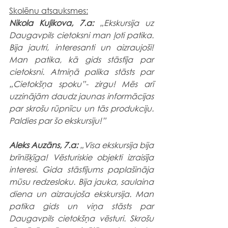
Skolēnu atsauksmes:
Nikola Kuļikova, 7.a:
 „Ekskursija uz 
Daugavpils cietoksni man ļoti patika. 
Bija jautri, interesanti un aizraujoši! 
Man patika, kā gids stāstīja par 
cietoksni. Atmiņā palika stāsts par 
„Cietokšņa spoku”- zirgu! Mēs arī 
uzzinājām daudz jaunas informācijas 
par skrošu rūpnīcu un tās produkciju. 
Paldies par šo ekskursiju!”
Aleks Auzāns, 7.a:
 „Visa ekskursija bija 
brīnišķīga! Vēsturiskie objekti izraisīja 
interesi. Gida stāstījums paplašināja 
mūsu redzesloku. Bija jauka, saulaina 
diena un aizraujoša ekskursija. Man 
patika gids un viņa stāsts par 
Daugavpils cietokšņa vēsturi. Skrošu 