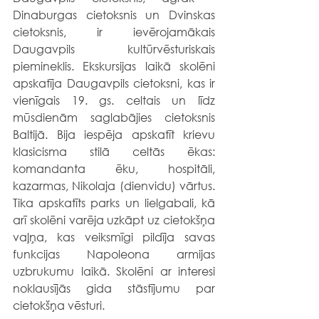
Dinaburgas cietoksnis un Dvinskas 
cietoksnis, ir ievērojamākais 
Daugavpils kultūrvēsturiskais 
piemineklis. Ekskursijas laikā skolēni 
apskatīja Daugavpils cietoksni, kas ir 
vienīgais 19. gs. celtais un līdz 
mūsdienām saglabājies cietoksnis 
Baltijā. Bija iespēja apskatīt krievu 
klasicisma stilā celtās ēkas: 
komandanta ēku, hospitāli, 
kazarmas, Nikolaja (dienvidu) vārtus. 
Tika apskatīts parks un lielgabali, kā 
arī skolēni varēja uzkāpt uz cietokšņa 
vaļņa, kas veiksmīgi pildīja savas 
funkcijas Napoleona armijas 
uzbrukumu laikā. 
Skolēni ar interesi 
noklausījās gida stāstījumu par 
cietokšņa vēsturi. 