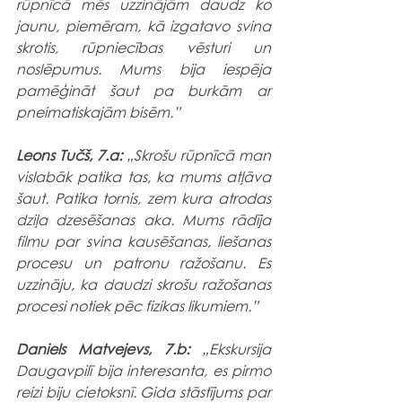
rūpnīcā mēs uzzinājām daudz ko 
jaunu, piemēram, kā izgatavo svina 
skrotis, rūpniecības vēsturi un 
noslēpumus. Mums bija iespēja 
pamēģināt šaut pa burkām ar 
pneimatiskajām bisēm.”
Leons Tučš, 7.a:
 „Skrošu rūpnīcā man 
vislabāk patika tas, ka mums atļāva 
šaut. Patika tornis, zem kura atrodas  
dziļa dzesēšanas aka. Mums rādīja 
filmu par svina kausēšanas, liešanas 
procesu un patronu ražošanu. Es 
uzzināju, ka daudzi skrošu ražošanas 
procesi notiek pēc fizikas likumiem.”
Daniels Matvejevs, 7.b:
 „Ekskursija 
Daugavpilī bija interesanta, es pirmo 
reizi biju cietoksnī. Gida stāstījums par 