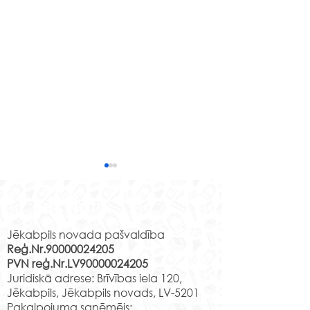
Mācību brauci
ceļojums laikā
Rekvizīti
kultūrā Daugavp
Izmantojot kultūriz
programmas “Latv
Jēkabpils novada pašvaldība
Reģ.Nr.90000024205
skolas soma” pi
PVN reģ.Nr.LV90000024205
4.u klases skolēni
2.e klases skolēni grāfa
Juridiskā adrese: Brīvības iela 120,
mācību ekskursijā
Borha valstībā
Jēkabpils, Jēkabpils novads, LV-5201
Daugavpili, kur...
Pakalpojuma saņēmējs: