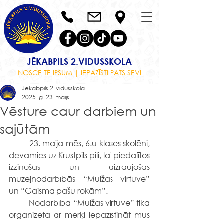
JĒKABPILS 2.VIDUSSKOLA
NOSCE TE IPSUM | IEPAZĪSTI PATS SEVI
Jēkabpils 2. vidusskola
2025. g. 23. maijs
Vēsture caur darbiem un
sajūtām
	23. maijā mēs, 6.u klases skolēni, 
devāmies uz Krustpils pili, lai piedalītos 
izzinošās un aizraujošas 
muzejnodarbībās “Muižas virtuve” 
un “Gaisma pašu rokām”.
	Nodarbība “Muižas virtuve” tika 
organizēta ar mērķi iepazīstināt mūs 