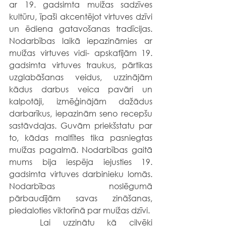
ar 19. gadsimta muižas sadzīves 
kultūru, īpaši akcentējot virtuves dzīvi 
un ēdiena gatavošanas tradīcijas. 
Nodarbības laikā iepazināmies ar 
muižas virtuves vidi- apskatījām 19. 
gadsimta virtuves traukus, pārtikas 
uzglabāšanas veidus, uzzinājām 
kādus darbus veica pavāri un 
kalpotāji, izmēģinājām dažādus 
darbarīkus, iepazinām seno recepšu 
sastāvdaļas. Guvām priekšstatu par 
to, kādas maltītes tika pasniegtas 
muižas pagalmā. Nodarbības gaitā 
mums bija iespēja iejusties 19. 
gadsimta virtuves darbinieku lomās. 
Nodarbības noslēgumā 
pārbaudījām savas zināšanas, 
piedaloties viktorīnā par muižas dzīvi.
	Lai uzzinātu kā cilvēki 