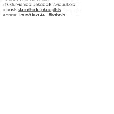
Struktūrvienība: Jēkabpils 2.vidusskola,
e-pasts:
skola@edu.jekabpils.lv
Adrese:
Jaunā iela 44, Jēkabpils,
Jēkabpils novads, LV-5201
Norēķinu rekvizīti:
LV29PARX0001051430001
PARXLV22XXX CITADELE AS
LV22RIKO0002013192223
RIKOLV2XXXX
DNB BANKA AS
LV87UNLA0009013130793
UNLALV2XXXX SEB BANKA AS
LV75HABA000140105707
7
HABALV22XXX SWEDBANKA AS
Kontakti
Jēkabpils 2.vidusskola
Reģistrācijas Nr.
1013900258
Jaunā iela 44, Jēkabpils, LV-5201,
Tālrunis
65232303
;
20364306
;