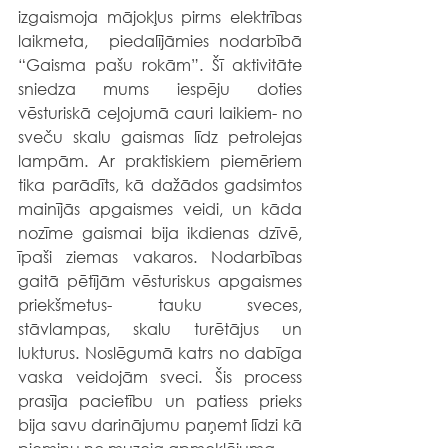
izgaismoja mājokļus pirms elektrības 
laikmeta,  piedalījāmies nodarbībā 
“Gaisma pašu rokām”. Šī aktivitāte 
sniedza mums iespēju doties 
vēsturiskā ceļojumā cauri laikiem- no 
sveču skalu gaismas līdz petrolejas 
lampām. Ar praktiskiem piemēriem 
tika parādīts, kā dažādos gadsimtos 
mainījās apgaismes veidi, un kāda 
nozīme gaismai bija ikdienas dzīvē, 
īpaši ziemas vakaros. Nodarbības 
gaitā pētījām vēsturiskus apgaismes 
priekšmetus- tauku sveces, 
stāvlampas, skalu turētājus un 
lukturus. Noslēgumā katrs no dabīga 
vaska veidojām sveci. Šis process 
prasīja pacietību un patiess prieks 
bija savu darinājumu paņemt līdzi kā 