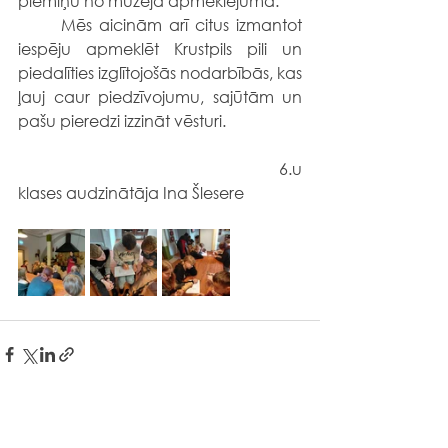
piemiņu no muzeja apmeklējuma.
	Mēs aicinām arī citus izmantot 
iespēju apmeklēt Krustpils pili un 
piedalīties izglītojošās nodarbībās, kas 
ļauj caur piedzīvojumu, sajūtām un 
pašu pieredzi izzināt vēsturi.
                                                                 6.u 
klases audzinātāja Ina Šlesere