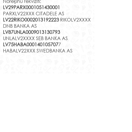
Norēķinu rekvizīti:
LV29PARX0001051430001
PARXLV22XXX CITADELE AS
LV22RIKO0002013192223
RIKOLV2XXXX
DNB BANKA AS
LV87UNLA0009013130793
UNLALV2XXXX SEB BANKA AS
LV75HABA000140105707
7
HABALV22XXX SWEDBANKA AS
Kontakti
Jēkabpils 2.vidusskola
Reģistrācijas Nr.
1013900258
Jaunā iela 44, Jēkabpils, LV-5201,
Tālrunis
65232303
;
20364306
;
elektroniskais pasts
skola@edu.jekabpils.lv
Mājas lapa:
www.2vsk.edu.lv
Sīkdatņu privātuma politika