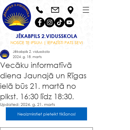
JĒKABPILS 2.VIDUSSKOLA
NOSCE TE IPSUM | IEPAZĪSTI PATS SEVI
Jēkabpils 2. vidusskola
2024. g. 18. marts
Vecāku informatīvā
diena Jaunajā un Rīgas
ielā būs 21. martā no
plkst. 16:30 līdz 18:30.
Updated:
2024. g. 21. marts
Neaizmirstiet pieteikt tikšanos!