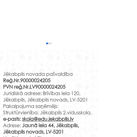
Jēkabpils 2.vidusskolas
izglītojamo klašu un
Rekvizīti
klašu audzinātāju
Klase Audzinātāja Mācību
saraksts 2026./2027.m.g.
vieta 1.a B.Sprindža Jaunā
Jēkabpils novada pašvaldība
(projekts)
Reģ.Nr.90000024205
iela 44 2.16 v.k. 1.b
PVN reģ.Nr.LV90000024205
T.Šeklanova Jaunā iela 44
Vai meklē vietu
Juridiskā adrese: Brīvības iela 120,
3.10 v.k. 1.c A.Lapuha
Tavs talants tiks
Jēkabpils, Jēkabpils novads, LV-5201
Jaunā iela 44 3.11 v.k. 1.d
pamanīts un zi
Pakalpojuma saņēmējs:
Ņ.Čehoviča Jaunā iela 44
Struktūrvienība: Jēkabpils 2.vidusskola,
pilnveidotas
2.08 v.k. 1.e L.Leice Ja
e-pasts:
skola@edu.jekabpils.lv
mūsdienīgā vi
Adrese:
Jaunā iela 44, Jēkabpils,
Jēkabpils novads, LV-5201