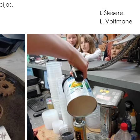
ijas.
                                                                  I. Šlesere
                                                                    L. Voltmane