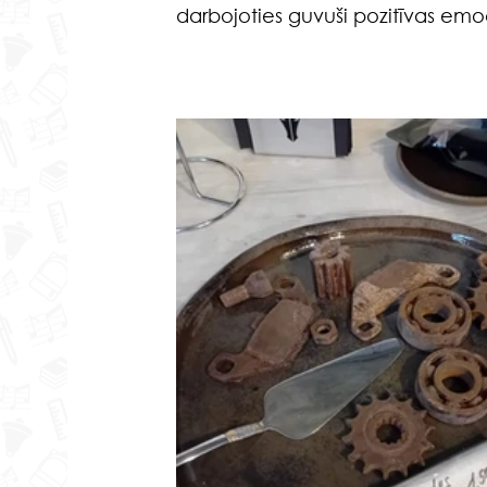
darbojoties guvuši pozitīvas emoc
                                                       
                                                     