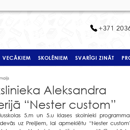
+371 203
VECĀKIEM
SKOLĒNIEM
SVARĪGI ZINĀT
PR
maijs
slinieka Aleksandra
erijā “Nester custom”
 devās uz Preiļiem, lai apmeklētu “Nester custom”