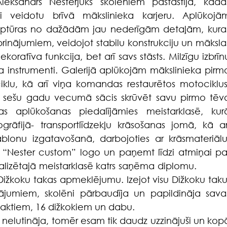
Aleksandrs Nesterjuks skolēniem pastāstīja, kādas
i veidotu brīvā mākslinieka karjeru. Aplūkojām
ulptūras no dažādām jau nederīgām detaļām, kuras
rinājumiem, veidojot stabilu konstrukciju un mākslas
dekoratīva funkcija, bet arī savs stāsts. Milzīgu izbrīnu
a instrumenti. Galerijā aplūkojām mākslinieka pirmo
klu, kā arī viņa komandas restaurētos motociklus.
kā sešu gadu vecumā sācis skrūvēt savu pirmo tēva
 aplūkošanas piedalījāmies meistarklasē, kurā
fijā- transportlīdzekļu krāsošanas jomā, kā arī
blonu izgatavošanā, darbojoties ar krāsmateriālu.
t “Nester custom” logo un paņemt līdzi atmiņai par
izētajā meistarklasē katrs saņēma diplomu.             	
 Dižkoku takas apmeklējumu. Izejot visu Dižkoku taku,
tājumiem,
skolēni pārbaudīja un papildināja savas
 faktiem, 16 dižkokiem un dabu.
mūs nelutināja, tomēr esam tik daudz uzzinājuši un kopā