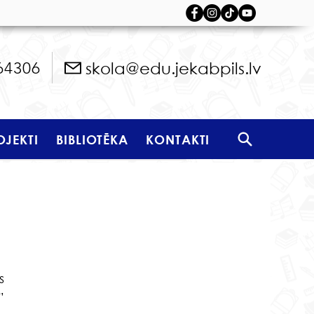
skola@edu.jekabpils.lv
64306
OJEKTI
BIBLIOTĒKA
KONTAKTI
 