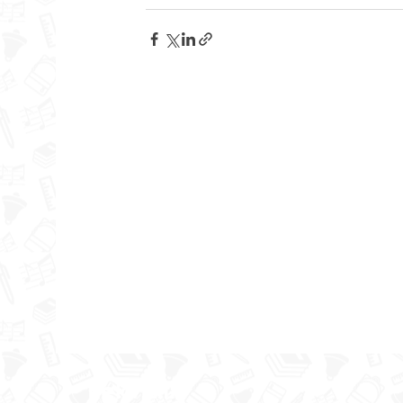
Brauciens uz Latgali
Izzi
Rekvizīti
stik
25.aprīļa rīts bija dzestrs, bet