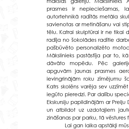
mākslas galeriju. Mākslinieks 
prasmes ir nepieciešamas, la
autortehnikā radītās metāla sk
savienotas ar metināšanu vai stip
tēlu. Katrai skulptūrai ir ne tikai 
radīja no šokolādes radītie darb
pašbūvēto personalizēto motoci
Mākslinieks pastāstīja par to, 
dāvāto mopēdu. Pēc galerijas
apguvām jaunas prasmes aerogrā
ievingrinājām roku zīmējumu ša
Katrs skolēns varēja sev uzzīmē
iegūto pieredzi. Par dalību special
Ekskursiju papildinājām ar Preiļu
un atbildot uz uzdotajiem jau
zināšanas par parku, tā vēstures
            Lai gan laika apstākļi 