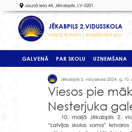
Jaunā iela 44, Jēkabpils, LV-5201
JĒKABPILS 2.VIDUSSKOLA
NOSCE TE IPSUM | IEPAZĪSTI PATS SEVI
GALVENĀ
PAR SKOLU
UZŅEMŠANA
Jēkabpils 2. vidusskola
2024. g. 10. 
Viesos pie māk
Nesterjuka gal
	10. maijā Jēkabpils 2. vidusskolas 5.m un 5.u klases skolnieki programmas 
“Latvijas skolas soma” ietvaros