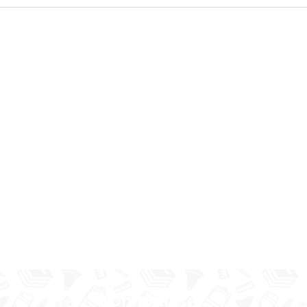
nošas nodarbības Līvānu
la un amatniecības
Kontakti