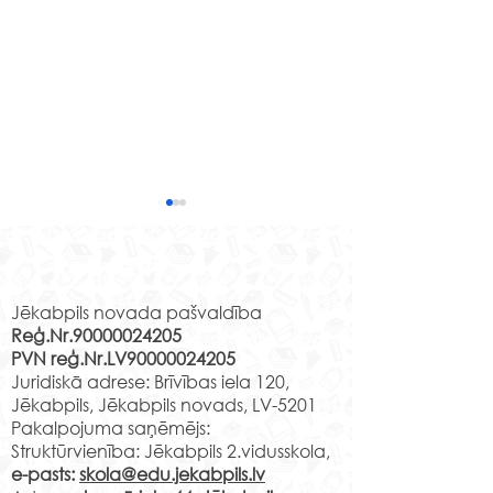
Lauksaimniecība,
Esi virsnieks sav
mežsaimniecība –
armijā – studē
Rekvizīti
stabilas nākotnes
Aizsardzības a
Latvijas Lauku konsultāciju
2021.gada 14.maij
profesijas!
un izglītības centra (LLKC)
Nacionālā aizsar
Jēkabpils novada pašvaldība
Reģ.Nr.90000024205
martā veiktā
akadēmija no plkst
PVN reģ.Nr.LV90000024205
vispārizglītojošo skolu un
plkst.11.40 organi
Juridiskā adrese: Brīvības iela 120,
vidusskolu jauniešu aptauja
Atvērto durvju di
Jēkabpils, Jēkabpils novads, LV-5201
6.-9.klašu...
klašu...
Pakalpojuma saņēmējs:
Struktūrvienība: Jēkabpils 2.vidusskola,
e-pasts:
skola@edu.jekabpils.lv