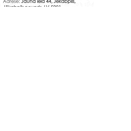
Adrese:
Jaunā iela 44, Jēkabpils,
Jēkabpils novads, LV-5201
Norēķinu rekvizīti:
LV29PARX0001051430001
PARXLV22XXX CITADELE AS
LV22RIKO0002013192223
RIKOLV2XXXX
DNB BANKA AS
LV87UNLA0009013130793
UNLALV2XXXX SEB BANKA AS
LV75HABA000140105707
7
HABALV22XXX SWEDBANKA AS
Kontakti
Jēkabpils 2.vidusskola
Reģistrācijas Nr.
1013900258
Jaunā iela 44, Jēkabpils, LV-5201,
Tālrunis
65232303
;
20364306
;
elektroniskais pasts
skola@edu.jekabpils.lv
Mājas lapa:
www.2vsk.edu.lv