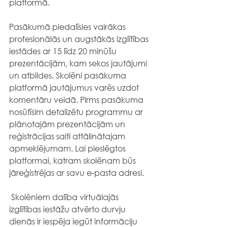
platformā.
Pasākumā piedalīsies vairākas 
profesionālās un augstākās izglītības 
iestādes ar 15 līdz 20 minūšu 
prezentācijām, kam sekos jautājumi 
un atbildes. Skolēni pasākuma 
platformā jautājumus varēs uzdot 
komentāru veidā. Pirms pasākuma 
nosūtīsim detalizētu programmu ar 
plānotajām prezentācijām un 
reģistrācijas saiti attālinātajam 
apmeklējumam. Lai pieslēgtos 
platformai, katram skolēnam būs 
jāreģistrējas ar savu e-pasta adresi.
 Skolēniem dalība virtuālajās 
izglītības iestāžu atvērto durvju 
dienās ir iespēja iegūt informāciju 