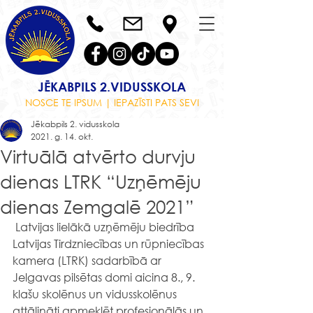
JĒKABPILS 2.VIDUSSKOLA
NOSCE TE IPSUM | IEPAZĪSTI PATS SEVI
Jēkabpils 2. vidusskola
2021. g. 14. okt.
Virtuālā atvērto durvju
dienas LTRK “Uzņēmēju
dienas Zemgalē 2021”
 Latvijas lielākā uzņēmēju biedrība 
Latvijas Tirdzniecības un rūpniecības 
kamera (LTRK) sadarbībā ar 
Jelgavas pilsētas domi aicina 8., 9. 
klašu skolēnus un vidusskolēnus 
attālināti apmeklēt profesionālās un 