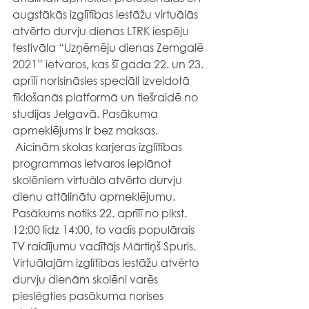
augstākās izglītības iestāžu virtuālās 
atvērto durvju dienas LTRK iespēju 
festivāla “Uzņēmēju dienas Zemgalē 
2021” ietvaros, kas šī gada 22. un 23. 
aprīlī norisināsies speciāli izveidotā 
tīklošanās platformā un tiešraidē no 
studijas Jelgavā. Pasākuma 
apmeklējums ir bez maksas.
 Aicinām skolas karjeras izglītības 
programmas ietvaros ieplānot 
skolēniem virtuālo atvērto durvju 
dienu attālinātu apmeklējumu. 
Pasākums notiks 22. aprīlī no plkst. 
12:00 līdz 14:00, to vadīs populārais 
TV raidījumu vadītājs Mārtiņš Spuris. 
Virtuālajām izglītības iestāžu atvērto 
durvju dienām skolēni varēs 
pieslēgties pasākuma norises 