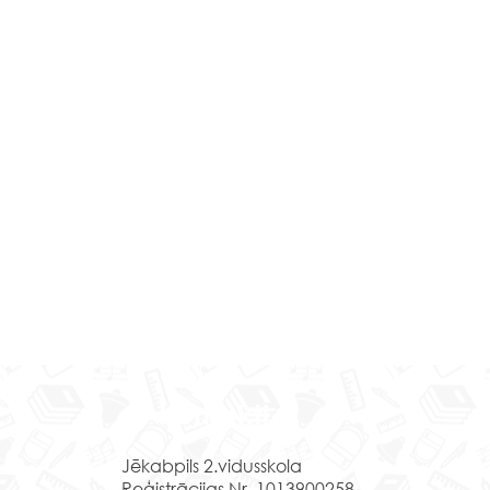
Mācību brauciens
ceļojums laikā un 
Kontakti
Daugavpilī
Izmantojot kultūrizglīt
Jēkabpils 2.vidusskola
programmas “Latvijas
Reģistrācijas Nr. 1013900258