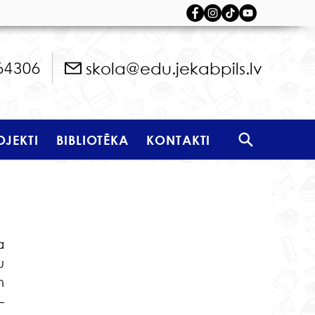
skola@edu.jekabpils.lv
64306
OJEKTI
BIBLIOTĒKA
KONTAKTI
 
 
 