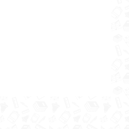
:
kultūrā
ības
 skolas