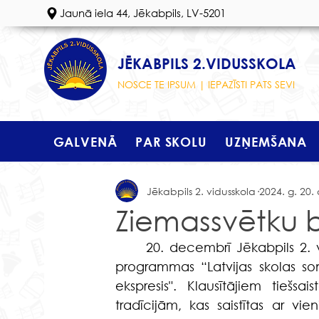
Jaunā iela 44, Jēkabpils, LV-5201
JĒKABPILS 2.VIDUSSKOLA
NOSCE TE IPSUM | IEPAZĪSTI PATS SEVI
GALVENĀ
PAR SKOLU
UZŅEMŠANA
Jēkabpils 2. vidusskola
2024. g. 20.
Ziemassvētku 
	20. decembrī Jēkabpils 2. vidusskolas 4.u, 5.m un 6.u klases skolēnus priecēja 
programmas “Latvijas skolas som
ekspresis". Klausītājiem tiešsa
tradīcijām, kas saistītas ar vi