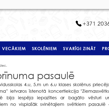
+371 203
VECĀKIEM
SKOLĒNIEM
SVARĪGI ZINĀT
PR
 dec.
brīnuma pasaulē
a” ietvaros īstenotā koncertlekcija "Ziemassvētku
istē bija iespēja iepazīties ar bagāto vēsturi un
eniem no visplašāk svinētajiem svētkiem pasaulē –