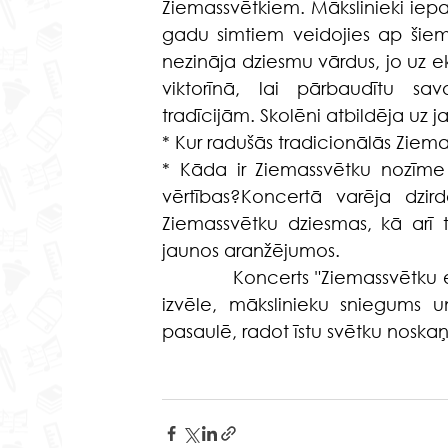
Ziemassvētkiem. Mākslinieki iepaz
gadu simtiem veidojies ap šiem 
nezināja dziesmu vārdus, jo uz ekr
viktorīnā, lai pārbaudītu sa
tradīcijām. Skolēni atbildēja uz 
* Kur radušās tradicionālās Ziema
* Kāda ir Ziemassvētku nozīme
vērtības?Koncertā varēja dzi
Ziemassvētku dziesmas, kā arī 
jaunos aranžējumos.
            Koncerts "Ziemassvētku 
izvēle, mākslinieku sniegums u
pasaulē, radot īstu svētku noskaņ
                                              