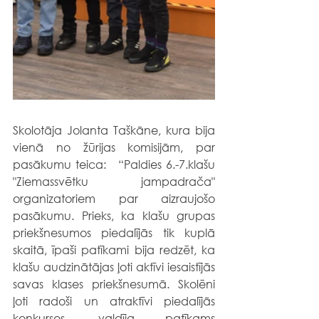
Skolotāja Jolanta Taškāne, kura bija 
vienā no žūrijas komisijām, par 
pasākumu teica:   “Paldies 6.-7.klašu 
"Ziemassvētku jampadrača" 
organizatoriem par aizraujošo 
pasākumu. Prieks, ka klašu grupas 
priekšnesumos piedalījās tik kuplā 
skaitā, īpaši patīkami bija redzēt, ka 
klašu audzinātājas ļoti aktīvi iesaistījās 
savas klases priekšnesumā. Skolēni 
ļoti radoši un atraktīvi piedalījās 
konkursos, valdīja patīkams 