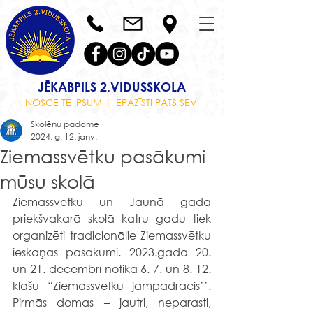
JĒKABPILS 2.VIDUSSKOLA
NOSCE TE IPSUM | IEPAZĪSTI PATS SEVI
Skolēnu padome
2024. g. 12. janv.
Ziemassvētku pasākumi
mūsu skolā
Ziemassvētku un Jaunā gada 
priekšvakarā skolā katru gadu tiek 
organizēti tradicionālie Ziemassvētku 
ieskaņas pasākumi. 2023.gada 20. 
un 21. decembrī notika 6.-7. un 8.-12. 
klašu “Ziemassvētku jampadracis’’. 
Pirmās domas – jautri, neparasti, 