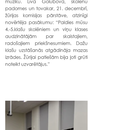
mūziku. Līva Golubova, skolēnu 
padomes un tovakar, 21. decembrī, 
žūrijas komisijas pārstāve, atzinīgi 
novērtēja pasākumu: “Paldies mūsu 
4.-5.klašu skolēniem un viņu klases 
audzinātājām par skaistajiem, 
radošajiem priekšnesumiem. Dažu 
klašu uzstāšanās atgādināja mazas 
izrādes. Žūrijai patiešām bija ļoti grūti 
noteikt uzvarētājus.”