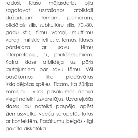
radoši. Klašu mājasdarbs bija 
sagatavot uzstāšanos atbilstoši 
dažādajām tēmām, piemēram, 
oficiālais stils, subkultūru stils, 70.-80. 
gadu stils, filmu varoņi, multfilmu 
varoņi, mītiskie tēli u. c. tēmas. Klases 
pārsteidza ar savu tēmu 
interpretāciju, t.i., priekšnesumiem. 
Katra klase atbildēja uz pāris 
jautājumiem par savu tēmu. Vēl 
pasākumos tika piedāvātas 
izklaidējošas spēles. Ticam, ka žūrijas 
komisijai  visos pasākumos nebija 
viegli noteikt uzvarētājus. Uzvarējušās 
klases jau noteikti paspēja apēst 
Ziemassvētku vecīša sarūpētās tūtas 
ar konfektēm. Pasākumu beigās - ilgi 
gaidītā diskotēka.