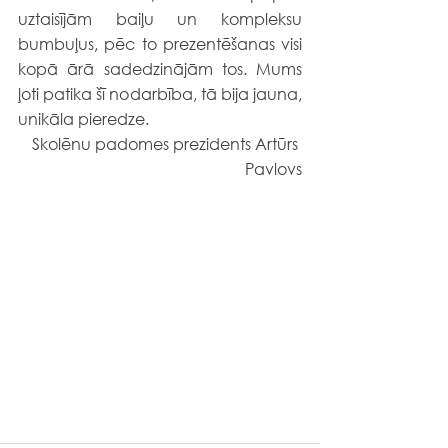
uztaisījām baiļu un kompleksu 
bumbuļus, pēc to prezentēšanas visi 
kopā ārā sadedzinājām tos. Mums 
ļoti patika šī nodarbība, tā bija jauna, 
unikāla pieredze.
 Skolēnu padomes prezidents Artūrs 
Pavlovs