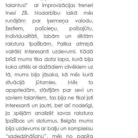
talantus!"  ar improvizācijas treneri 
Inesi Zīli. Nodarbību laikā mēs 
runājām par ķermeņa valodu, 
žestiem, pašcieņu, pašsajūtu, 
individualitāti, labām un sliktām 
rakstura īpašībām. Palika atmiņā 
vairāki interesanti uzdevumi. Kādā 
brīdī mums tika dota lapa, kurā bija 
koka attēls ar dažādiem cilvēkiem uz 
tā, mums bija jāsaka, kā mēs kurā 
situācijā jūtamies. Mēs to 
apspriedām, stāstījām par sevi un 
saviem talantiem, tas bija ne tikai ļoti 
interesanti un jautri, bet arī noderīgi, 
ja spējām analizēt savas rakstura 
īpašības un dotumus. Beigās mums 
bija uzdevums ar baiļu un kompleksu 
“sadedzināšanu”, mēs no papīra 