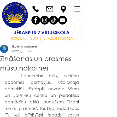
JĒKABPILS 2.VIDUSSKOLA
NOSCE TE IPSUM | IEPAZĪSTI PATS SEVI
Skolēnu padome
2022. g. 1. dec.
Zināšanas un prasmes
mūsu nākotnei
	1.decembrī mūs, skolēnu 
padomes pārstāvjus, uzaicināja 
apmeklēt Jēkabpils novada Bērnu 
un Jauniešu centru un piedalīties 
apmācību ciklā jauniešiem "Mani 
resursi, prasmes". Tās bija nodarbības 
"Tu esi brīnišķīgs! Iepazīsti savus 