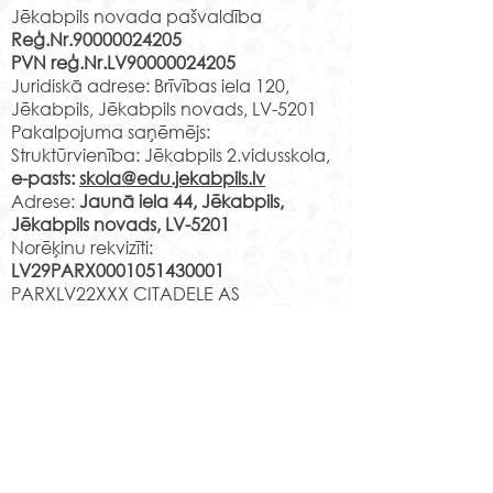
vieta 1.a B.Sprindža Jaunā
Jēkabpils novada pašvaldība
(projekts)
Reģ.Nr.90000024205
iela 44 2.16 v.k. 1.b
PVN reģ.Nr.LV90000024205
T.Šeklanova Jaunā iela 44
Vai meklē vietu
Juridiskā adrese: Brīvības iela 120,
3.10 v.k. 1.c A.Lapuha
Tavs talants tiks
Jēkabpils, Jēkabpils novads, LV-5201
Jaunā iela 44 3.11 v.k. 1.d
pamanīts un zi
Pakalpojuma saņēmējs:
Ņ.Čehoviča Jaunā iela 44
Struktūrvienība: Jēkabpils 2.vidusskola,
pilnveidotas
2.08 v.k. 1.e L.Leice Ja
e-pasts:
skola@edu.jekabpils.lv
mūsdienīgā vi
Adrese:
Jaunā iela 44, Jēkabpils,
Jēkabpils novads, LV-5201
Norēķinu rekvizīti:
LV29PARX0001051430001
PARXLV22XXX CITADELE AS
LV22RIKO0002013192223
RIKOLV2XXXX
DNB BANKA AS
LV87UNLA0009013130793
UNLALV2XXXX SEB BANKA AS
LV75HABA000140105707
7
HABALV22XXX SWEDBANKA AS