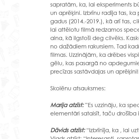
sapratām, ka, lai eksperiments bū
un aprēķini. Izbrīnu radīja tas, k
gadus (2014.-2019.), kā arī tas, c
lai attēlotu filmā redzamos spec
aina, kā ilgstoši deg cilvēks. K
no dažādiem rakursiem. Tad kadr
filmas. Uzzinājām, ka drēbes visp
gēlu, kas pasargā no apdegumiem
precīzas sastāvdaļas un aprēķini!
Skolēnu atsauksmes:
Marija atzīst:
 ”Es uzzināju, ka spec
elementāri sataisīt, taču drošība 
Dāvids atzīst:
 “Izbrīnīja, ka , lai 
Vlads atzīst: “Interesanti, sapro