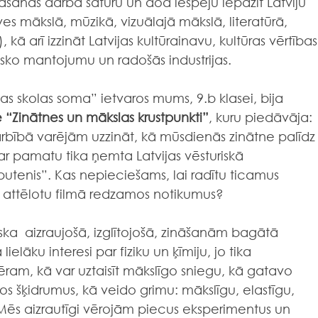
āšanas darba saturu un dod iespēju iepazīt Latviju 
es mākslā, mūzikā, vizuālajā mākslā, literatūrā, 
 kā arī izzināt Latvijas kultūrainavu, kultūras vērtības
isko mantojumu un radošās industrijas.
vijas skolas soma” ietvaros mums, 9.b klasei, bija  
de “Zinātnes un mākslas krustpunkti”
, kuru piedāvāja: 
arbībā varējām uzzināt, kā mūsdienās zinātne palīdz
Par pamatu tika ņemta Latvijas vēsturiskā 
utenis”. Kas nepieciešams, lai radītu ticamus 
k attēlotu filmā redzamos notikumus?
ska  aizraujošā, izglītojošā, zināšanām bagātā 
elāku interesi par fiziku un ķīmiju, jo tika 
ēram, kā var uztaisīt mākslīgo sniegu, kā gatavo 
os šķidrumus, kā veido grimu: mākslīgu, elastīgu, 
 Mēs aizrautīgi vērojām piecus eksperimentus un 