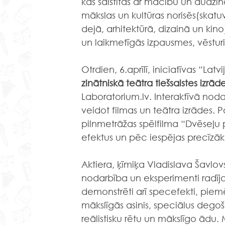
kas saistītas ar mācību un audzin
mākslas un kultūras norisēs(skatuv
dejā, arhitektūrā, dizainā un kino),
un laikmetīgās izpausmes, vēstur
Otrdien, 6.aprīlī, iniciatīvas “Lat
zinātniskā teātra tiešsaistes izrā
Laboratorium.lv. Interaktīvā nod
veidot filmas un teātra izrādes. 
pilnmetrāžas spēlfilma “Dvēseļu p
efektus un pēc iespējas precīzā
Aktiera, ķīmiķa Vladislava Šavlov
nodarbība un eksperimenti radīja li
demonstrēti arī specefekti, piem
mākslīgās asinis, speciālus degoš
reālistisku rētu un mākslīgo ādu.