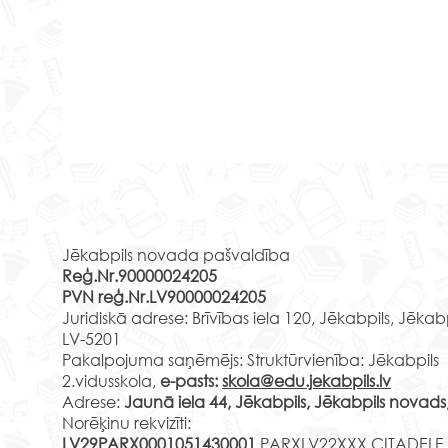
Koncertlekcija “Atmodas
Liep
dziesmas. Dziesmotā
Rekvizīti
“Kā 
revolūcija”
Kāpēc pēc grupas “Pērkons”
27. m
Jēkabpils novada pašvaldība
koncerta jaunieši izdemolēja
noska
Reģ.Nr.90000024205
vilcienu? Kāpēc tauta
skol
PVN reģ.Nr.LV90000024205
protestēja pret Daugavpils HES
Liep
Juridiskā adrese: Brīvības iela 120, Jēkabpils, Jēkab
būvniecību? Kāpēc ziedu...
top I
LV-5201
Pakalpojuma saņēmējs: Struktūrvienība: Jēkabpils
2.vidusskola,
e-pasts:
skola@edu.jekabpils.lv
Adrese:
Jaunā iela 44, Jēkabpils, Jēkabpils novads
Norēķinu rekvizīti:
LV29PARX0001051430001
PARXLV22XXX CITADELE