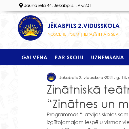
Jaunā iela 44, Jēkabpils, LV-5201
JĒKABPILS 2.VIDUSSKOLA
NOSCE TE IPSUM | IEPAZĪSTI PATS SEVI
GALVENĀ
PAR SKOLU
UZŅEMŠANA
Jēkabpils 2. vidusskola
2021. g. 13. 
Zinātniskā teāt
“Zinātnes un m
Programmas “Latvijas skolas soma
izglītojamajam iespēju vismaz vi