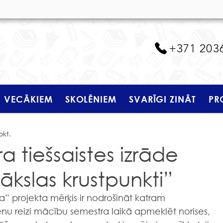
+371 203
VECĀKIEM
SKOLĒNIEM
SVARĪGI ZINĀT
PR
okt.
ra tiešsaistes izrāde
ākslas krustpunkti”
” projekta mērķis ir nodrošināt katram 
enu reizi mācību semestra laikā apmeklēt norises, 