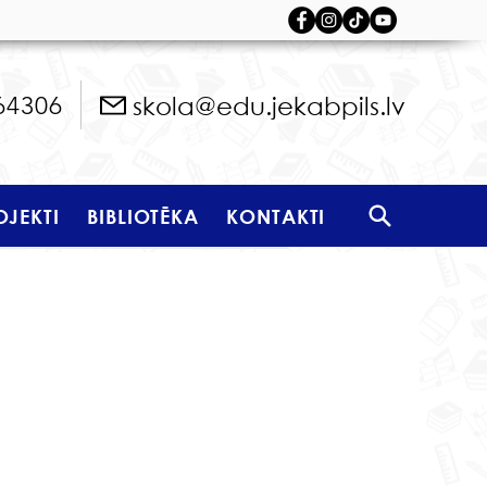
skola@edu.jekabpils.lv
64306
OJEKTI
BIBLIOTĒKA
KONTAKTI