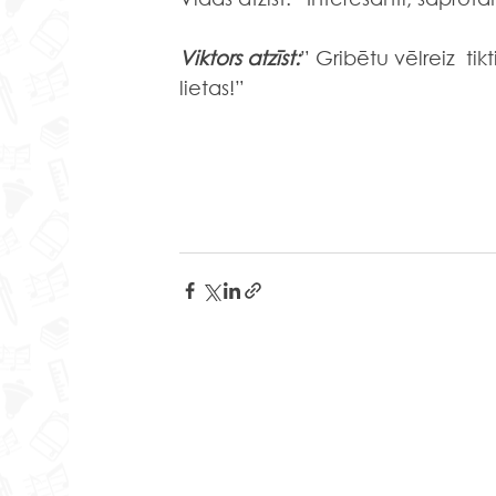
Viktors atzīst:
” Gribētu vēlreiz  tik
lietas!”