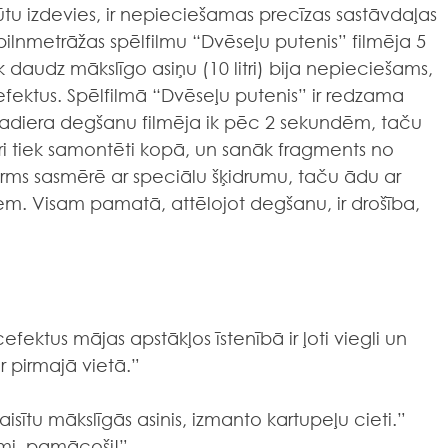
tu izdevies, ir nepieciešamas precīzas sastāvdaļas 
a pilnmetrāžas spēlfilmu “Dvēseļu putenis” filmēja 5 
ik daudz mākslīgo asiņu (10 litri) bija nepieciešams, 
efektus. Spēlfilmā “Dvēseļu putenis” ir redzama 
askadiera degšanu filmēja ik pēc 2 sekundēm, taču 
i tiek samontēti kopā, un sanāk fragments no 
irms sasmērē ar speciālu šķidrumu, taču ādu ar 
. Visam pamatā, attēlojot degšanu, ir drošība,  
 
efektus mājas apstākļos īstenībā ir ļoti viegli un 
ir pirmajā vietā.”
uztaisītu mākslīgās asinis, izmanto kartupeļu cieti.”
tami, pamācoši!”