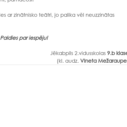
ties ar zinātnisko teātri, jo palika vēl neuzzinātas 
Paldies par iespēju!
Jēkabpils 2.vidusskolas 
9.b klas
(kl. audz. 
Vineta Mežaraupe