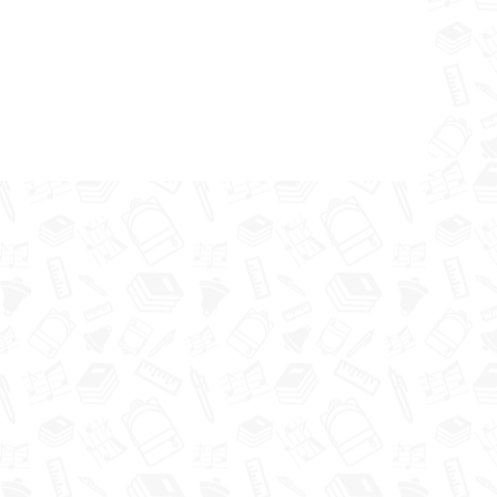
iedalījās
ā
īgas
atika, bet
tami, par
anti bija
ātnē,