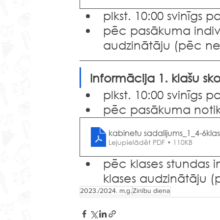
plkst. 10:00 svinīgs 
pēc pasākuma individ
audzinātāju (pēc nep
Informācija 1. klašu sk
plkst. 10:00 svinīgs 
pēc pasākuma notiks
kabinetu sadalijums_1_4-6kla
Lejupielādēt PDF • 110KB
pēc klases stundas i
klases audzinātāju (
2023./2024. m.g.
Zinību diena