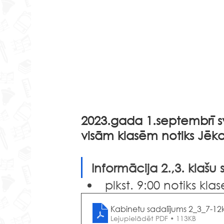
2023.gada 1.septembrī s
visām klasēm notiks Jēkab
Informācija 2.,3. klašu
plkst. 9:00 notiks kl
Kabinetu sadalījums 2_3_7-12k
Lejupielādēt PDF • 113KB