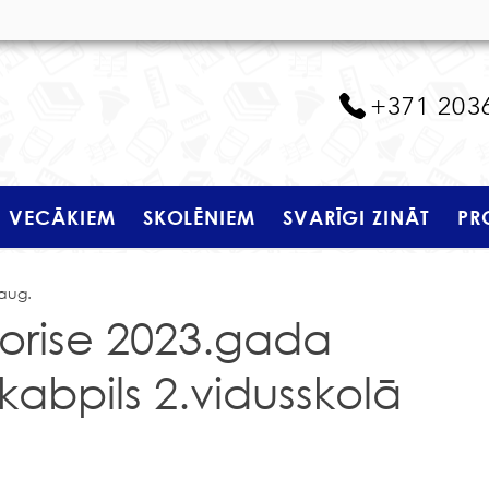
+371 203
VECĀKIEM
SKOLĒNIEM
SVARĪGI ZINĀT
PR
 aug.
norise 2023.gada
kabpils 2.vidusskolā