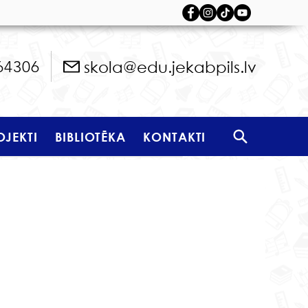
skola@edu.jekabpils.lv
64306
OJEKTI
BIBLIOTĒKA
KONTAKTI