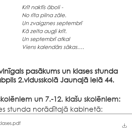
Krīt naktīs āboli -
No rīta pilna zāle.
Un zvaigznes septembrī
Kā zelta augļi krīt.
Un septembrī atkal
Viens kalendārs sākas….
vinīgais pasākums un klases stunda 
pils 2.vidusskolā Jaunajā ielā 44.
 skolēniem un 7.-12. klašu skolēniem:
ases stunda norādītajā kabinetā:
lases
.pdf