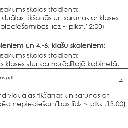
pasākums skolas stadionā;
uālas tikšanās un sarunas ar klases 
ieciešamības līdz ~ plkst.12:00)
olēniem un 4.-6. klašu skolēniem:
pasākums skolas stadionā;
 klases stunda norādītajā kabinetā:
ses
.pdf
ndividuālas tikšanās un sarunas ar 
pēc nepieciešamības līdz ~ plkst.13:00)