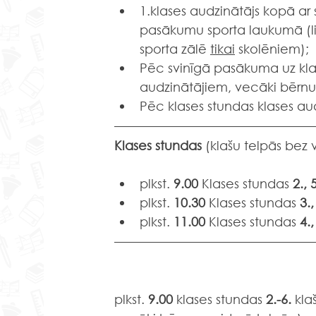
1.klases audzinātājs kopā a
pasākumu sporta laukumā (lie
sporta zālē 
tikai
 skolēniem);
Pēc svinīgā pasākuma uz klaš
audzinātājiem, vecāki bērnu
Pēc klases stundas klases au
Klases stundas 
(klašu telpās bez
plkst. 
9.00
 Klases stundas 
2., 
plkst. 
10.30
 Klases stundas 
3.,
plkst. 
11.00
 Klases stundas 
4.,
plkst. 
9.00
 klases stundas 
2.-6. 
kla