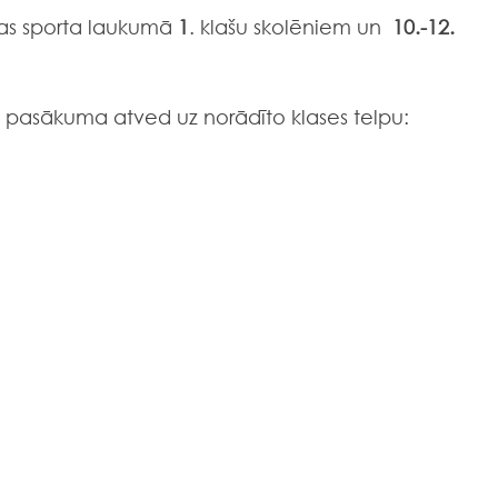
las sporta laukumā 
1
. klašu skolēniem un  
10.-12.
s pasākuma atved uz norādīto klases telpu: