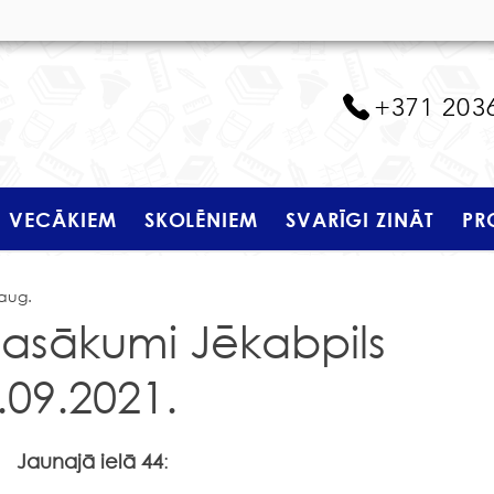
+371 203
VECĀKIEM
SKOLĒNIEM
SVARĪGI ZINĀT
PR
 aug.
pasākumi Jēkabpils
.09.2021.
Jaunajā ielā 44
: