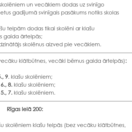
r skolēniem un vecākiem dodas uz svinīgo 
tus gadījumā svinīgais pasākums notiks skolas 
u telpām dodas tikai skolēni ar klašu 
s gaida ārtelpās;
dzinātājs skolēnus aizved pie vecākiem.
 vecāku klātbūtnes, vecāki bērnus gaida ārtelpās)
:
5., 9
. klašu skolēniem;
 6., 8.
 klašu skolēniem;
 5., 7.
 klašu skolēniem.
Rīgas ielā 200:
šu skolēniem klašu telpās (bez vecāku klātbūtnes, 