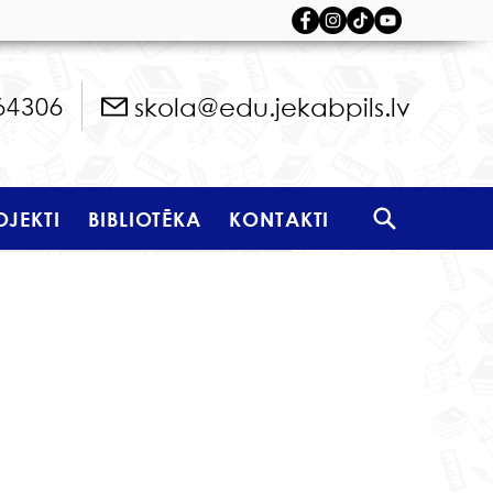
skola@edu.jekabpils.lv
64306
OJEKTI
BIBLIOTĒKA
KONTAKTI