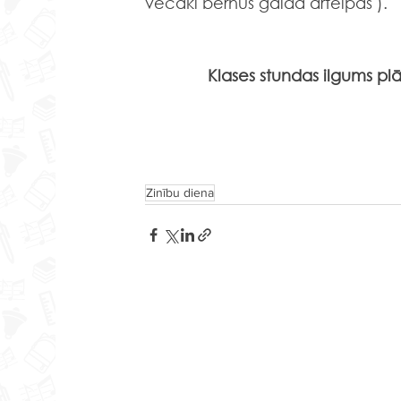
vecāki bērnus gaida ārtelpās ). 
Klases stundas ilgums pl
Zinību diena