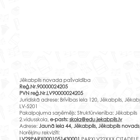
Jēka
Rekvizīti
izgl
audz
Klas
2026
Jēkabpils novada pašvaldība
viet
Reģ.Nr.90000024205
44 2.
PVN reģ.Nr.LV90000024205
Jaunā
Juridiskā adrese: Brīvības iela 120, Jēkabpils, Jēkab
A.La
LV-5201
Ar dziļām skumjām
v.k.
Pakalpojuma saņēmējs: Struktūrvienība: Jēkabpils
paziņojam, ka mūžībā
2.vidusskola,
e-pasts:
skola@edu.jekabpils.lv
44 2.
devusies ilggadējā
Adrese:
Jaunā iela 44, Jēkabpils, Jēkabpils novads
pedagoģe Vera Slone.
Norēķinu rekvizīti:
LV29PARX0001051430001
PARXLV22XXX CITADELE