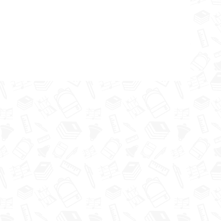
ur Tavs
ts un
otas