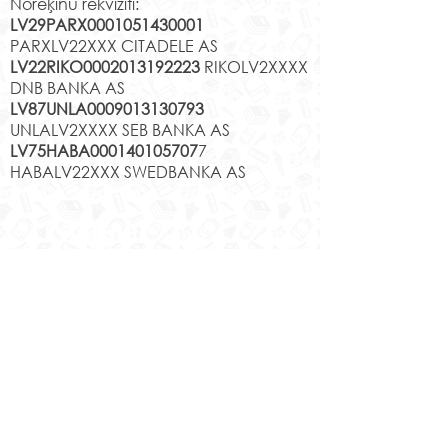
Norēķinu rekvizīti:
LV29PARX0001051430001
PARXLV22XXX CITADELE AS
LV22RIKO0002013192223
RIKOLV2XXXX
DNB BANKA AS
LV87UNLA0009013130793
UNLALV2XXXX SEB BANKA AS
LV75HABA000140105707
7
HABALV22XXX SWEDBANKA AS
Kontakti
Jēkabpils 2.vidusskola
Reģistrācijas Nr.
1013900258
Jaunā iela 44, Jēkabpils, LV-5201,
Tālrunis
65232303
;
20364306
;
elektroniskais pasts
skola@edu.jekabpils.lv
Mājas lapa:
www.2vsk.edu.lv
Sīkdatņu privātuma politika