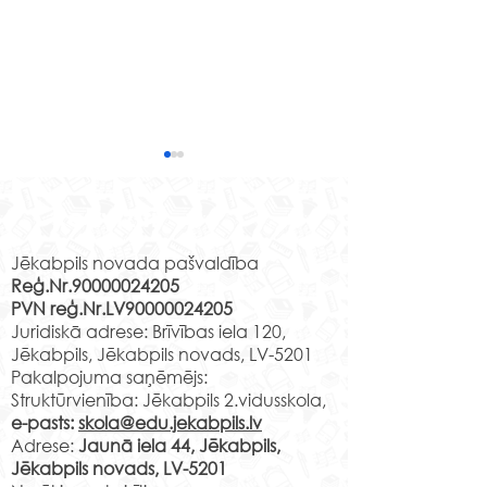
Jēkabpils 2.vidusskolas
izglītojamo klašu un
Rekvizīti
klašu audzinātāju
Klase Audzinātāja Mācību
saraksts 2026./2027.m.g.
vieta 1.a B.Sprindža Jaunā
Jēkabpils novada pašvaldība
(projekts)
Reģ.Nr.90000024205
iela 44 2.16 v.k. 1.b
PVN reģ.Nr.LV90000024205
T.Šeklanova Jaunā iela 44
Vai meklē vietu
Juridiskā adrese: Brīvības iela 120,
3.10 v.k. 1.c A.Lapuha
Tavs talants tiks
Jēkabpils, Jēkabpils novads, LV-5201
Jaunā iela 44 3.11 v.k. 1.d
pamanīts un zi
Pakalpojuma saņēmējs:
Ņ.Čehoviča Jaunā iela 44
Struktūrvienība: Jēkabpils 2.vidusskola,
pilnveidotas
2.08 v.k. 1.e L.Leice Ja
e-pasts:
skola@edu.jekabpils.lv
mūsdienīgā vi
Adrese:
Jaunā iela 44, Jēkabpils,
Jēkabpils novads, LV-5201