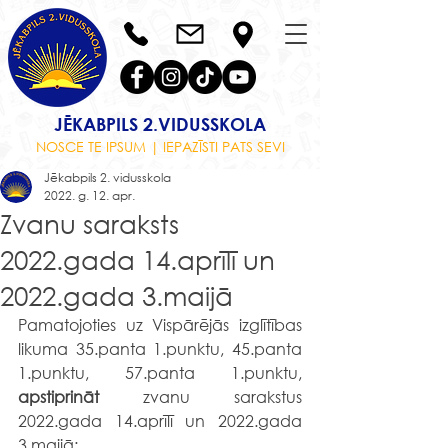
JĒKABPILS 2.VIDUSSKOLA
NOSCE TE IPSUM | IEPAZĪSTI PATS SEVI
Jēkabpils 2. vidusskola
2022. g. 12. apr.
Zvanu saraksts
2022.gada 14.aprīlī un
2022.gada 3.maijā
Pamatojoties uz Vispārējās izglītības 
likuma 35.panta 1.punktu, 45.panta 
1.punktu,
57.panta 1.punktu, 
apstiprināt
 zvanu sarakstus 
2022.gada 14.aprīlī un 2022.gada 
3.maijā: