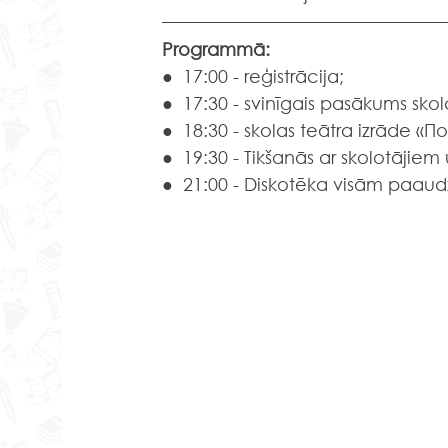
Programmā:
●  17:00 - reģistrācija;
●  17:30 - svinīgais pasākums skol
●  18:30 - skolas teātra izrāde «
●  19:30 - Tikšanās ar skolotājiem
●  21:00 - Diskotēka visām paau