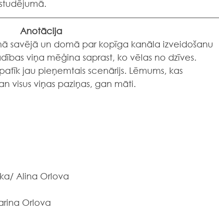
estudējumā.
Anotācija
ienā savējā un domā par kopīga kanāla izveidošanu 
adības viņa mēģina saprast, ko vēlas no dzīves. 
 patīk jau pieņemtais scenārijs. Lēmums, kas 
gan visus viņas paziņas, gan māti.
ka/ Alina Orlova
Karina Orlova