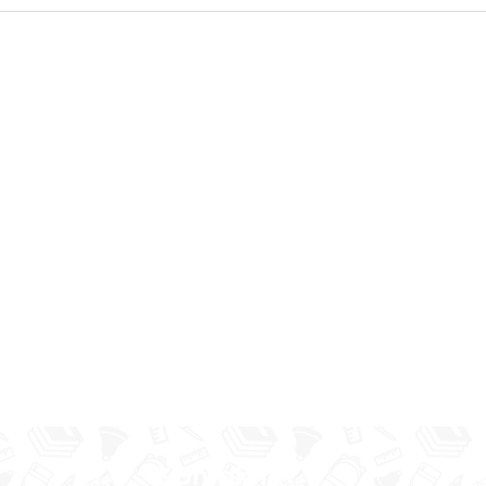
bpils 2.vidusskolas
ītojamo klašu un klašu
Kontakti