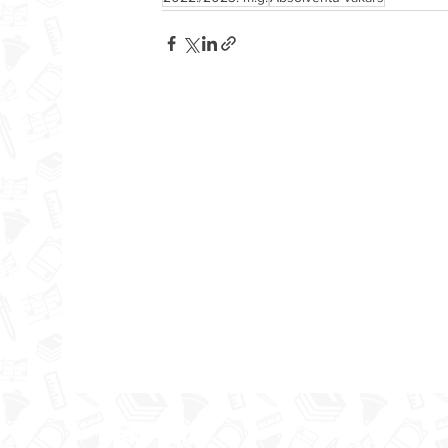
Jēka
Rekvizīti
izgl