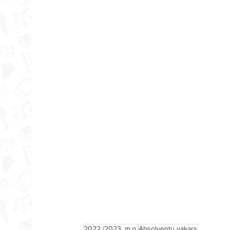
2022./2023. m.g.
Absolventu vakars