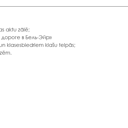
as aktu zālē;
По дороге в Бель-Эйр»
 un klasesbiedriem klašu telpās;
dzēm.