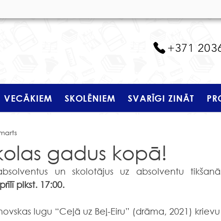
+371 203
VECĀKIEM
SKOLĒNIEM
SVARĪGI ZINĀT
PR
 marts
kolas gadus kopā!
absolventus un skolotājus uz absolventu tikšanās
īlī plkst. 17:00.
hovskas lugu “Ceļā uz Beļ-Eiru” (drāma, 2021) krievu