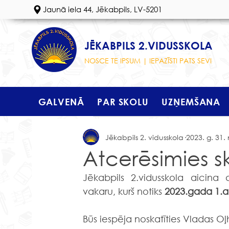
Jaunā iela 44, Jēkabpils, LV-5201
JĒKABPILS 2.VIDUSSKOLA
NOSCE TE IPSUM | IEPAZĪSTI PATS SEVI
GALVENĀ
PAR SKOLU
UZŅEMŠANA
Jēkabpils 2. vidusskola
2023. g. 31.
Atcerēsimies s
Jēkabpils 2.vidusskola aicina 
vakaru, kurš notiks 
2023.gada 1.apr
Būs iespēja noskatīties Vladas Oļ