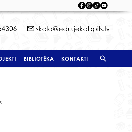
skola@edu.jekabpils.lv
64306
OJEKTI
BIBLIOTĒKA
KONTAKTI
 
 