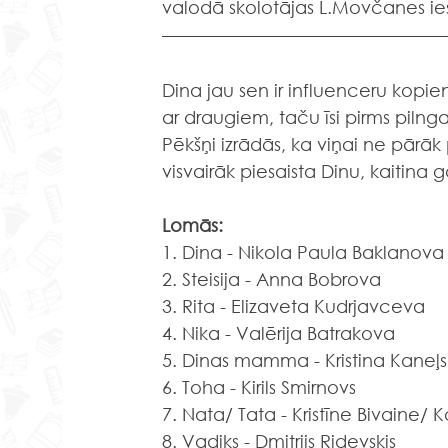
valodā skolotājas L.Movčanes i
Dina jau sen ir influenceru kop
ar draugiem, taču īsi pirms pilng
Pēkšņi izrādās, ka viņai ne pārāk
visvairāk piesaista Dinu, kaitina 
Lomās:
1. Dina - Nikola Paula Baklanova
2. Steisija - Anna Bobrova
3. Rita - Elizaveta Kudrjavceva
4. Nika - Valērija Batrakova
5. Dinas mamma - Kristina Kaneļs
6. Toha - Kirils Smirnovs
7. Nata/ Tata - Kristīne Bivaine/ 
8. Vadiks - Dmitrijs Ridevskis