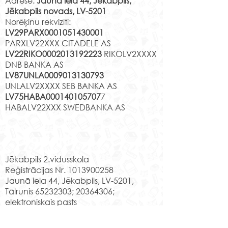
Adrese:
Jaunā iela 44, Jēkabpils,
Jēkabpils novads, LV-5201
Norēķinu rekvizīti:
LV29PARX0001051430001
PARXLV22XXX CITADELE AS
LV22RIKO0002013192223
RIKOLV2XXXX
DNB BANKA AS
LV87UNLA0009013130793
UNLALV2XXXX SEB BANKA AS
LV75HABA000140105707
7
HABALV22XXX SWEDBANKA AS
Kontakti
Jēkabpils 2.vidusskola
Reģistrācijas Nr.
1013900258
Jaunā iela 44, Jēkabpils, LV-5201,
Tālrunis
65232303
;
20364306
;
elektroniskais pasts
skola@edu.jekabpils.lv
Mājas lapa:
www.2vsk.edu.lv