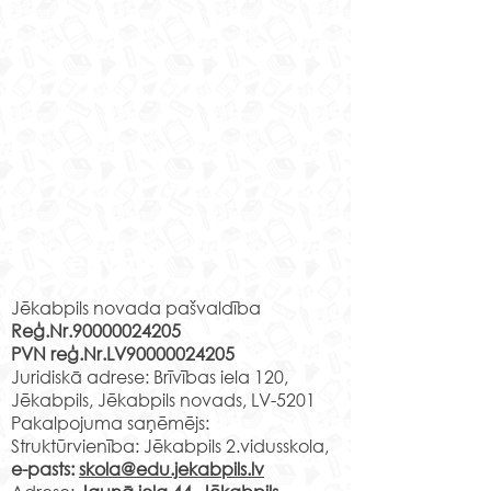
Rekvizīti
Jēkabpils novada pašvaldība
Reģ.Nr.90000024205
PVN reģ.Nr.LV90000024205
Juridiskā adrese: Brīvības iela 120,
Jēkabpils, Jēkabpils novads, LV-5201
Pakalpojuma saņēmējs:
Struktūrvienība: Jēkabpils 2.vidusskola,
e-pasts:
skola@edu.jekabpils.lv