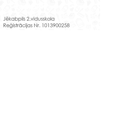
Kontakti
Jēkabpils 2.vidusskola
Reģistrācijas Nr.
1013900258
Jaunā iela 44, Jēkabpils, LV-5201,
Tālrunis
65232303
;
20364306
;
elektroniskais pasts
skola@edu.jekabpils.lv
Mājas lapa:
www.2vsk.edu.lv
Sīkdatņu privātuma politika
Piekļūstamības paziņojums