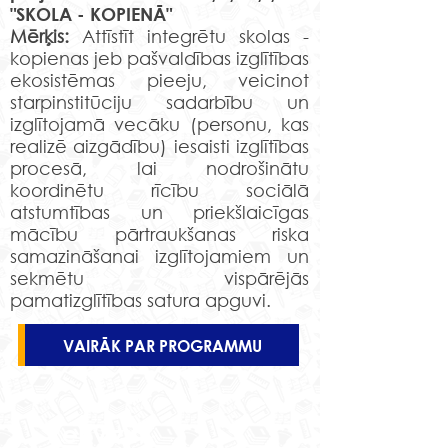
"SKOLA - KOPIENĀ"
Mērķis:
Attīstīt integrētu skolas -
kopienas jeb pašvaldības izglītības
ekosistēmas pieeju, veicinot
starpinstitūciju sadarbību un
izglītojamā vecāku (personu, kas
realizē aizgādību) iesaisti izglītības
procesā, lai nodrošinātu
koordinētu rīcību sociālā
atstumtības un priekšlaicīgas
mācību pārtraukšanas riska
samazināšanai izglītojamiem un
sekmētu vispārējās
pamatizglītības satura apguvi.
VAIRĀK PAR PROGRAMMU
Rekvizīti