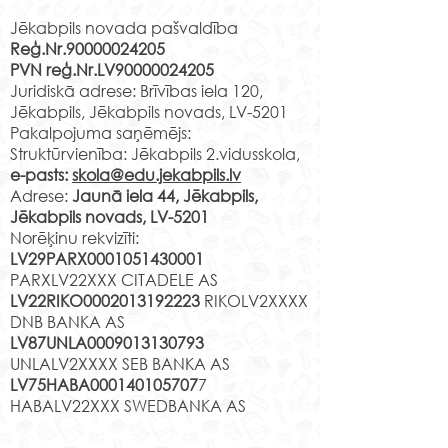
Jēkabpils novada pašvaldība
Reģ.Nr.90000024205
PVN reģ.Nr.LV90000024205
Juridiskā adrese: Brīvības iela 120,
Jēkabpils, Jēkabpils novads, LV-5201
Pakalpojuma saņēmējs:
Struktūrvienība: Jēkabpils 2.vidusskola,
e-pasts:
skola@edu.jekabpils.lv
Adrese:
Jaunā iela 44, Jēkabpils,
Jēkabpils novads, LV-5201
Norēķinu rekvizīti:
LV29PARX0001051430001
PARXLV22XXX CITADELE AS
LV22RIKO0002013192223
RIKOLV2XXXX
DNB BANKA AS
LV87UNLA0009013130793
UNLALV2XXXX SEB BANKA AS
LV75HABA000140105707
7
HABALV22XXX SWEDBANKA AS