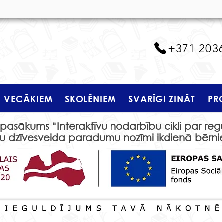
+371 203
VECĀKIEM
SKOLĒNIEM
SVARĪGI ZINĀT
PR
asākums “Interaktīvu nodarbību cikli par regul
īgu dzīvesveida paradumu nozīmi ikdienā bērn