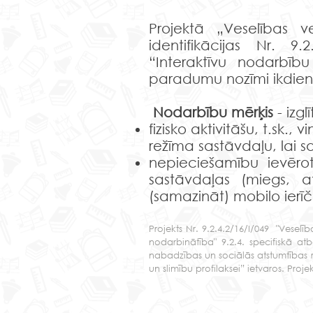
Projektā „Veselības v
identifikācijas Nr. 9
“Interaktīvu nodarbību
paradumu nozīmi ikdien
Nodarbību mērķis
- izgl
fizisko aktivitāšu, t.sk.,
režīma sastāvdaļu, lai s
nepieciešamību ievēro
sastāvdaļas (miegs, at
(samazināt) mobilo ierīč
Projekts Nr. 9.2.4.2/16/I/049 "Vesel
nodarbinātība" 9.2.4. specifiskā a
nabadzības un sociālās atstumtības r
un slimību profilaksei” ietvaros. Proj