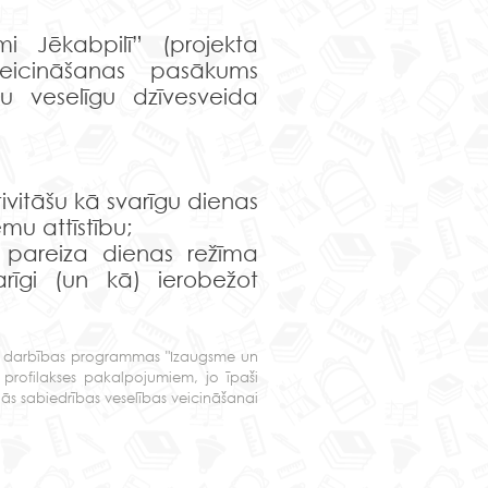
i Jēkabpilī” (projekta
 veicināšanas pasākums
tu veselīgu dzīvesveida
ktivitāšu kā svarīgu dienas
mu attīstību;
 pareiza dienas režīma
arīgi (un kā) ierobežot
nots darbības programmas "Izaugsme un
 profilakses pakalpojumiem, jo īpaši
ās sabiedrības veselības veicināšanai