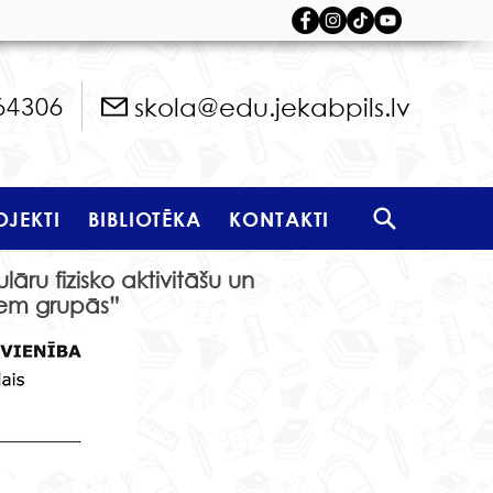
skola@edu.jekabpils.lv
64306
OJEKTI
BIBLIOTĒKA
KONTAKTI
āru fizisko aktivitāšu un
iem grupās”