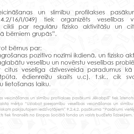
eicināšanas un slimību profilakses pasākum
.2.4.2/16/I/049) tiek organizēts veselības
 cikli par regulāru fizisko aktivitāšu un ci
ā bērniem grupās”.
ītot bērnus par:
 vingrošanas pozitīvo nozīmi ikdienā, un fizisko a
aglabātu veselību un novērstu veselības problē
t citus veselīga dzīvesveida paradumus kā
pūta, ēdienreižu skaits u.c), t.sk., cik sv
u lietošanas laiku.
ības veicināšanas un slimību profilakses pasākumi Jēkabpilī" tiek īste
tbalsta mērķa “Uzlabot pieejamību veselības veicināšanas un slimību
iskam pakļautajiem iedzīvotājiem” 9.2.4.2. pasākuma “Pasākumi vietēj
ekts tiek finansēts no Eiropas Sociālā fonda un valsts budžeta līdzekļiem.