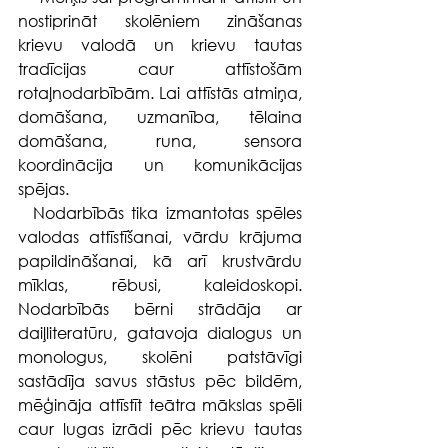
nostiprināt skolēniem zināšanas 
krievu valodā un krievu tautas 
tradīcijas caur attīstošām 
rotaļnodarbībām. Lai attīstās atmiņa, 
domāšana, uzmanība, tēlaina 
domāšana, runa, sensora 
koordinācija un komunikācijas 
spējas.
  Nodarbībās tika izmantotas spēles 
valodas attīstīšanai, vārdu krājuma 
papildināšanai, kā arī krustvārdu 
mīklas, rēbusi, kaleidoskopi. 
Nodarbībās bērni strādāja ar 
daiļliteratūru, gatavoja dialogus un 
monologus, skolēni patstāvīgi 
sastādīja savus stāstus pēc bildēm, 
mēģināja attīstīt teātra mākslas spēli 
caur lugas izrādi pēc krievu tautas 