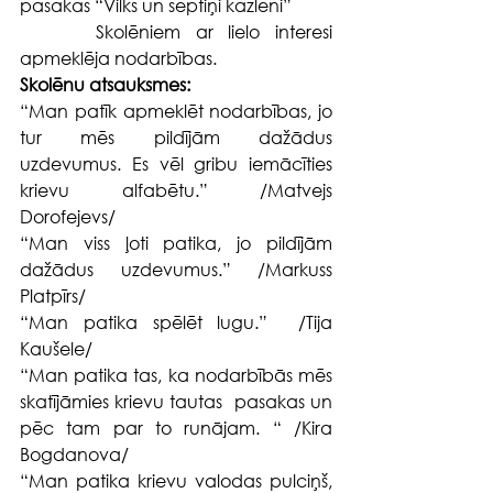
pasakas “Vilks un septiņi kazlēni” 
     Skolēniem ar lielo interesi 
apmeklēja nodarbības.
Skolēnu atsauksmes:
“Man patīk apmeklēt nodarbības, jo 
tur mēs pildījām dažādus 
uzdevumus. Es vēl gribu iemācīties 
krievu alfabētu.” /Matvejs 
Dorofejevs/
“Man viss ļoti patika, jo pildījām 
dažādus uzdevumus.” /Markuss 
Platpīrs/
“Man patika spēlēt lugu.”  /Tija 
Kaušele/
“Man patika tas, ka nodarbībās mēs 
skatījāmies krievu tautas  pasakas un 
pēc tam par to runājam. “ /Kira 
Bogdanova/
“Man patika krievu valodas pulciņš, 