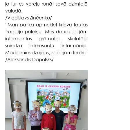
jo tur es varēju runāt savā dzimtajā 
valodā.
/Vladislavs Zinčenko/
“Man patika apmeklēt krievu tautas 
tradīciju pulciņu. Mēs daudz lasījām 
interesantas grāmatas, skolotāja 
sniedza interesantu informāciju. 
Mācījāmies dzejoļus, spēlējam teātri.”   
/Aleksandrs Dapolsks/