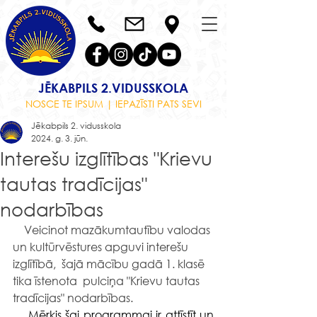
JĒKABPILS 2.VIDUSSKOLA
NOSCE TE IPSUM | IEPAZĪSTI PATS SEVI
Jēkabpils 2. vidusskola
2024. g. 3. jūn.
Interešu izglītības "Krievu
tautas tradīcijas"
nodarbības
 Veicinot mazākumtautību valodas 
un kultūrvēstures apguvi interešu 
izglītībā,  šajā mācību gadā 1. klasē 
tika īstenota  pulciņa "Krievu tautas 
tradīcijas" nodarbības.
    Mērķis šai programmai ir attīstīt un 