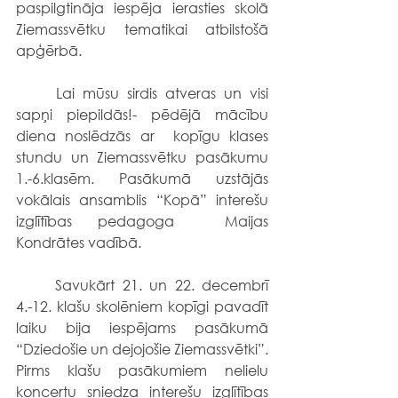
paspilgtināja iespēja ierasties skolā 
Ziemassvētku tematikai atbilstošā 
apģērbā. 
	Lai mūsu sirdis atveras un visi 
sapņi piepildās!- pēdējā mācību 
diena noslēdzās ar  kopīgu klases 
stundu un Ziemassvētku pasākumu 
1.-6.klasēm. Pasākumā uzstājās 
vokālais ansamblis “Kopā” interešu 
izglītības pedagoga  Maijas 
Kondrātes vadībā. 
	Savukārt 21. un 22. decembrī 
4.-12. klašu skolēniem kopīgi pavadīt 
laiku bija iespējams pasākumā 
“Dziedošie un dejojošie Ziemassvētki”. 
Pirms klašu pasākumiem nelielu 
koncertu sniedza interešu izglītības 