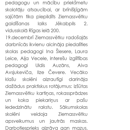
pedagogu un mācību priekšmetu 
skolotāju atsaucībai, ar brīnišķīgām 
sajūtām tika piepildīts Ziemassvētku 
gaidīšanas laiks Jēkabpils 2. 
vidusskolā Rīgas ielā 200.
19.decembrī Ziemassvētku radošajās 
darbnīcās ikvienu aicināja piedalīties 
skolas pedagogi Ina Šlesere, Laura 
Leice, Aija Vecele, interešu izglītības 
pedagogi Uldis Auzāns, Aiva 
Avsjukeviča, Ilze Čevere. Vecāko 
klašu skolēni aizrautīgi darināja 
dažādus praktiskus rotājumus: izšūtas 
Ziemassvētku kartiņas, rokassprādzes 
un koka piekariņus ar pašu 
iededzinātu rakstu. Sākumskolas 
skolēni veidoja Ziemassvētku 
apsveikumus un jautrās maskas. 
Darbotiesprieks aizrāva gan mazus, 