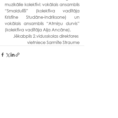
muzikālie kolektīvi: vokālais ansamblis 
“Smaidulīši” (kolektīva vadītāja 
Kristīne Studāne-Indriksone) un 
vokālais ansamblis “Atmiņu durvis” 
(kolektīva vadītāja Aija Ancāne).
Jēkabpils 2.vidusskolas direktores 
vietniece Sarmīte Straume