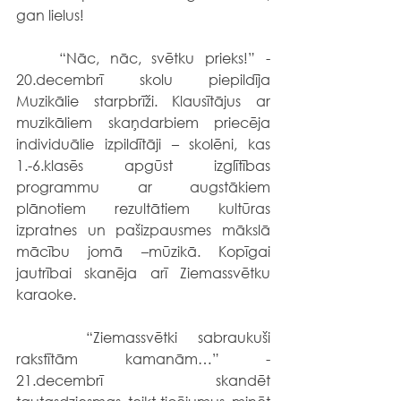
gan lielus! 
	“Nāc, nāc, svētku prieks!” - 
20.decembrī skolu piepildīja 
Muzikālie starpbrīži. Klausītājus ar 
muzikāliem skaņdarbiem priecēja 
individuālie izpildītāji – skolēni, kas 
1.-6.klasēs apgūst izglītības 
programmu ar augstākiem 
plānotiem rezultātiem kultūras 
izpratnes un pašizpausmes mākslā 
mācību jomā –mūzikā. Kopīgai 
jautrībai skanēja arī Ziemassvētku 
karaoke.
 	“Ziemassvētki sabraukuši 
rakstītām kamanām…” - 
21.decembrī skandēt 