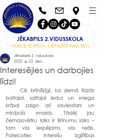
JĒKABPILS 2.VIDUSSKOLA
NOSCE TE IPSUM | IEPAZĪSTI PATS SEVI
Jēkabpils 2. vidusskola
2022. g. 22. dec.
Interesējies un darbojies
līdzi!
	Cik brīnišķīgi, ka ziemā līdzās 
baltajai, saltajai ledus un sniega 
krāsai zaigo arī saulesstars un 
mirdzošs smaids. Tādēļ jau 
Ziemassvētku laiks ir Brīnumu laiks – 
tam viss iespējams, viss reāls. 
Pateicoties interešu izglītības 