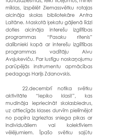
tautasdziesmas, teikt ticējumus, minēt 
mīklas, izspēlēt Ziemassvētku rotaļas 
aicināja skolas bibliotekāre Antra 
Laitāne. Maskotā ķekatu gājienā līdzi 
doties aicināja interešu izglītības 
programmas “Pasaku ritenis” 
dalībnieki kopā ar interešu izglītības 
programmas vadītāju Aivu 
Avsjukeviču. Par lustīgu noskaņojumu 
parūpējās instrumentu apmācības 
pedagogs Harijs Zdanovskis.
	22.decembrī notika svētku 
aktivitāte “Iepiko klasi!”, kas 
mudināja iepriecināt skolasbiedrus, 
uz attiecīgās klases durvīm pielīmējot 
no papīra izgrieztas sniega pikas ar 
individuāliem vai kolektīviem 
vēlējumiem. Īpašo svētku sajūtu 