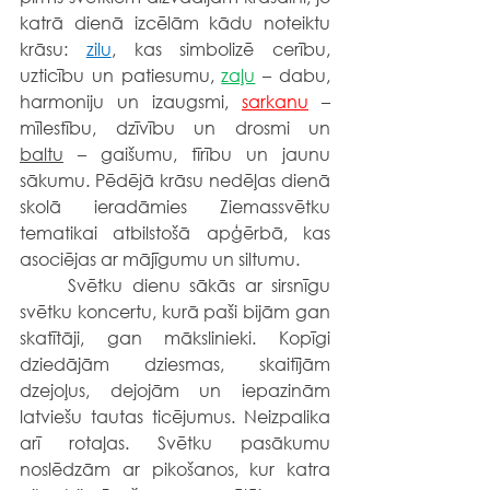
katrā dienā izcēlām kādu noteiktu 
krāsu: 
zilu
, kas simbolizē cerību, 
uzticību un patiesumu, 
zaļu
– dabu, 
harmoniju un izaugsmi, 
sarkanu
– 
mīlestību, dzīvību un drosmi un 
baltu
 – gaišumu, tīrību un jaunu 
sākumu. Pēdējā krāsu nedēļas dienā 
skolā ieradāmies Ziemassvētku 
tematikai atbilstošā apģērbā, kas 
asociējas ar mājīgumu un siltumu.
	Svētku dienu sākās ar sirsnīgu 
svētku koncertu, kurā paši bijām gan 
skatītāji, gan mākslinieki. Kopīgi 
dziedājām dziesmas, skaitījām 
dzejoļus, dejojām un iepazinām 
latviešu tautas ticējumus. Neizpalika 
arī rotaļas. Svētku pasākumu 
noslēdzām ar pikošanos, kur katra 