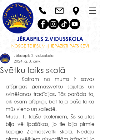
JĒKABPILS 2.VIDUSSKOLA
NOSCE TE IPSUM | IEPAZĪSTI PATS SEVI
Jēkabpils 2. vidusskola
2024. g. 3. janv.
Svētku laiks skolā
	Katram no mums ir savas 
atšķirīgas Ziemassvētku sajūtas un 
svinēšanas tradīcijas. Tās parāda to, 
cik esam atšķirīgi, bet tajā pašā laikā 
mūs vieno un saliedē.
Mūsu, 1. klašu skolēniem, šīs sajūtas 
bija vēl īpašākas, jo tie bija pirmie 
kopīgie Ziemassvētki skolā. Nedēļu 
pirms svētkiem aizvadījām krāsaini, jo 