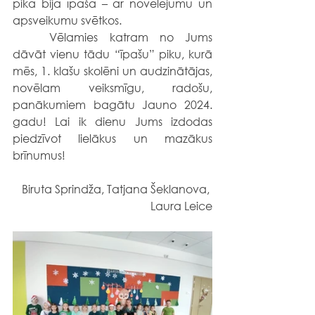
pika bija īpaša – ar novēlējumu un 
apsveikumu svētkos.
	Vēlamies katram no Jums 
dāvāt vienu tādu “īpašu” piku, kurā 
mēs, 1. klašu skolēni un audzinātājas, 
novēlam veiksmīgu, radošu, 
panākumiem bagātu Jauno 2024. 
gadu! Lai ik dienu Jums izdodas 
piedzīvot lielākus un mazākus 
brīnumus!
Biruta Sprindža, Tatjana Šeklanova, 
Laura Leice