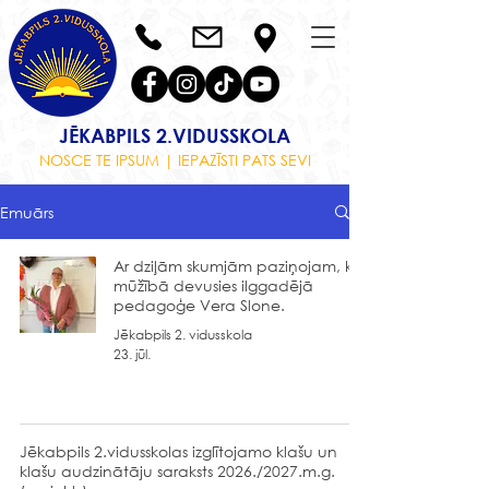
JĒKABPILS 2.VIDUSSKOLA
NOSCE TE IPSUM | IEPAZĪSTI PATS SEVI
Emuārs
Ar dziļām skumjām paziņojam, ka
mūžībā devusies ilggadējā
pedagoģe Vera Slone.
Jēkabpils 2. vidusskola
23. jūl.
Jēkabpils 2.vidusskolas izglītojamo klašu un
klašu audzinātāju saraksts 2026./2027.m.g.