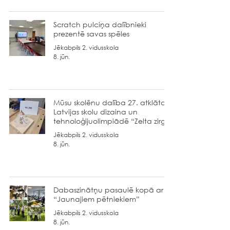
Scratch pulciņa dalībnieki
prezentē savas spēles
Jēkabpils 2. vidusskola
8. jūn.
Mūsu skolēnu dalība 27. atklātajā
Latvijas skolu dizaina un
tehnoloģijuolimpiādē “Zelta zirgs”
Jēkabpils 2. vidusskola
8. jūn.
Dabaszinātņu pasaulē kopā ar
“Jaunajiem pētniekiem”
Jēkabpils 2. vidusskola
8. jūn.