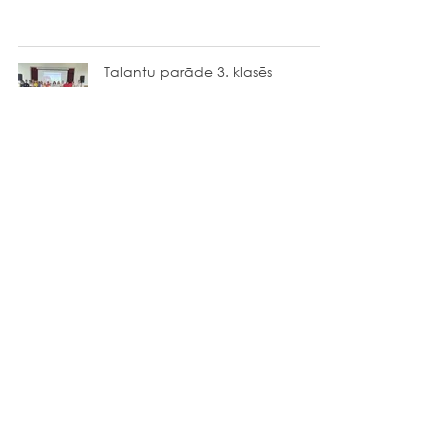
Talantu parāde 3. klasēs
Jēkabpils 2. vidusskola
2. jūn.
Rekvizīti
Jēkabpils novada pašvaldība
Reģ.Nr.90000024205
PVN reģ.Nr.LV90000024205
Juridiskā adrese: Brīvības iela 120,
Jēkabpils, Jēkabpils novads, LV-5201
Pakalpojuma saņēmējs:
Struktūrvienība: Jēkabpils 2.vidusskola,
e-pasts:
skola@edu.jekabpils.lv