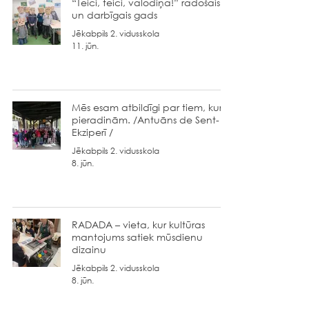
“Teici, teici, valodiņa!” radošais
un darbīgais gads
Jēkabpils 2. vidusskola
11. jūn.
Mēs esam atbildīgi par tiem, kurus
pieradinām. /Antuāns de Sent-
Ekziperī /
Jēkabpils 2. vidusskola
8. jūn.
RADADA – vieta, kur kultūras
mantojums satiek mūsdienu
dizainu
Jēkabpils 2. vidusskola
8. jūn.