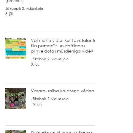
(projekts)
Jēkabpils 2. vidusskola
8. jūl.
Vai meklē vietu, kur Tavs talants
tiks pamanīts un zināšanas
pilnveidotas mūsdienīgā vidē?
Jēkabpils 2. vidusskola
3. jūl.
Vasara- raiba kā dzeņa vēders
Jēkabpils 2. vidusskola
15. jūn.
Ekskursija uz Jēkabpils vēstures