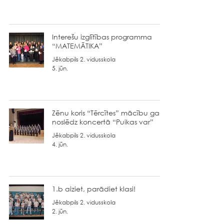
Interešu izglītības programma
“MATEMĀTIKA”
Jēkabpils 2. vidusskola
5. jūn.
Zēnu koris “Tērcītes” mācību gadu
noslēdz koncertā “Puikas var”
Jēkabpils 2. vidusskola
4. jūn.
1.b aiziet, parādiet klasi!
Jēkabpils 2. vidusskola
2. jūn.