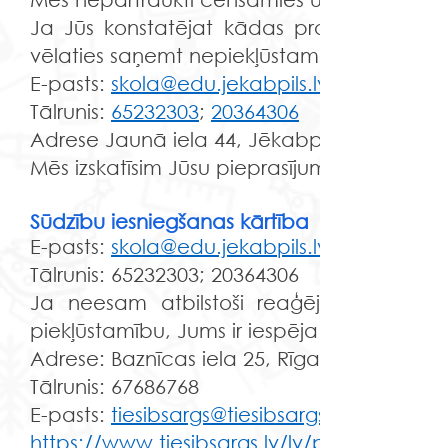
Ja Jūs konstatējat kādas problēmas vai 
vēlaties saņemt nepiekļūstamo saturu citā 
E-pasts:
skola@edu.jekabpils.lv
Tālrunis:
65232303
;
20364306
Adrese Jaunā iela 44, Jēkabpils, LV-5201
Mēs izskatīsim Jūsu pieprasījumu un sniegsim
Sūdzību iesniegšanas kārtība
E-pasts:
skola@edu.jekabpils.lv
Tālrunis:
65232303
;
20364306
Ja neesam atbilstoši reaģējuši uz Jūsu 
piekļūstamību, Jums ir iespēja iesniegt sūd
Adrese: Baznīcas iela 25, Rīga, LV-1010
Tālrunis:
67686768
E-pasts:
tiesibsargs@tiesibsargs.lv
https://www.tiesibsargs.lv/lv/pages/kontak