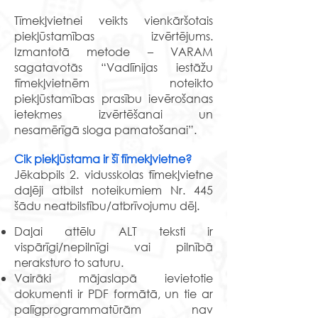
Tīmekļvietnei veikts vienkāršotais
piekļūstamības izvērtējums.
Izmantotā metode – VARAM
sagatavotās “Vadlīnijas iestāžu
tīmekļvietnēm noteikto
piekļūstamības prasību ievērošanas
ietekmes izvērtēšanai un
nesamērīgā sloga pamatošanai”.
Cik piekļūstama ir šī tīmekļvietne?
Jēkabpils 2. vidusskolas tīmekļvietne
daļēji atbilst noteikumiem Nr. 445
šādu neatbilstību/atbrīvojumu dēļ.
Daļai attēlu ALT teksti ir
vispārīgi/nepilnīgi vai pilnībā
neraksturo to saturu.
Vairāki mājaslapā ievietotie
dokumenti ir PDF formātā, un tie ar
palīgprogrammatūrām nav