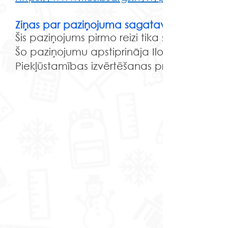
Ziņas par paziņojuma sagatavošanu
Šis paziņojums pirmo reizi tika sagatavots
Šo paziņojumu apstiprināja Ilona Salmiņa, J
Piekļūstamības izvērtēšanas protokols reģis