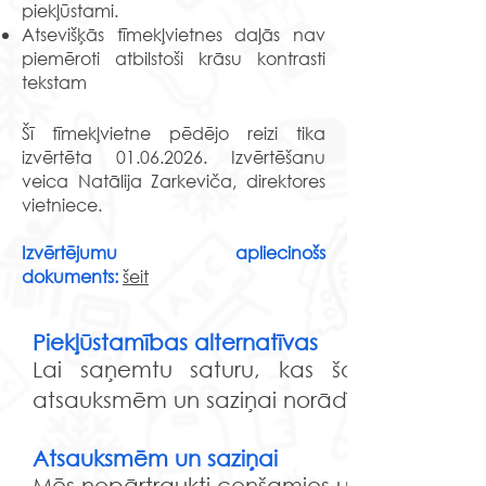
piekļūstami.
Atsevišķās tīmekļvietnes daļās nav
piemēroti atbilstoši krāsu kontrasti
tekstam
Šī tī
mekļvietne pēdējo reizi tika
izvērtēta
01.06.2026
. Izvērtēšanu
veica Natālija Zarkeviča, direktores
vietniece.
Izvērtējumu apliecinošs
dokume
nts:
šeit
Piekļūstamības alternatīvas
Lai saņemtu saturu, kas šobrīd nav p
atsauksmēm un saziņai norādītos kontaktus
Atsauksmēm un saziņai
Mēs nepārtraukti cenšamies uzlabot šīs tīm