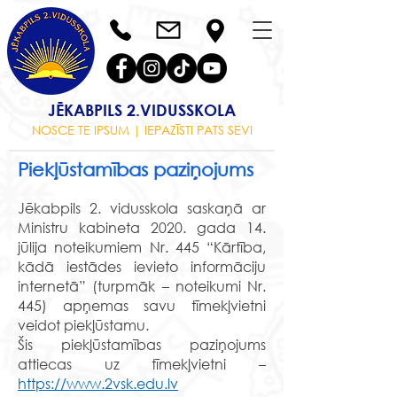
JĒKABPILS 2.VIDUSSKOLA
NOSCE TE IPSUM | IEPAZĪSTI PATS SEVI
Piekļūstamības paziņojums
Jēkabpils 2. vidusskola saskaņā ar
Ministru kabineta 2020. gada 14.
jūlija noteikumiem Nr. 445 “Kārtība,
kādā iestādes ievieto informāciju
internetā” (turpmāk – noteikumi Nr.
445) apņemas savu tīmekļvietni
veidot piekļūstamu.
Šis piekļūstamības paziņojums
attiecas uz tīmekļvietni –
https://www.2vsk.edu.lv