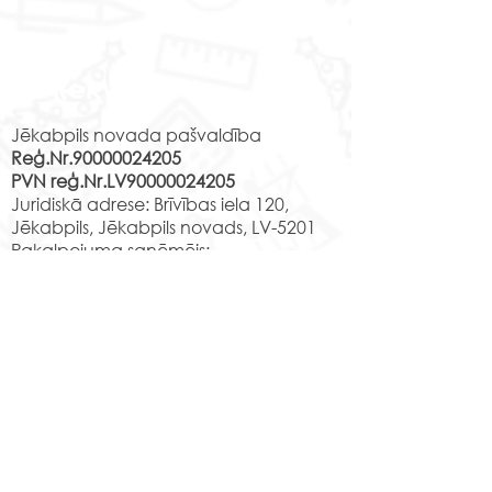
Rekvizīti
Jēkabpils novada pašvaldība
Reģ.Nr.90000024205
PVN reģ.Nr.LV90000024205
Juridiskā adrese: Brīvības iela 120,
Jēkabpils, Jēkabpils novads, LV-5201
Pakalpojuma saņēmējs:
Struktūrvienība: Jēkabpils 2.vidusskola,
e-pasts:
skola@edu.jekabpils.lv
Adrese:
Jaunā iela 44, Jēkabpils,
Jēkabpils novads, LV-5201
Norēķinu rekvizīti:
LV29PARX0001051430001
PARXLV22XXX CITADELE AS
LV22RIKO0002013192223
RIKOLV2XXXX
DNB BANKA AS
LV87UNLA0009013130793