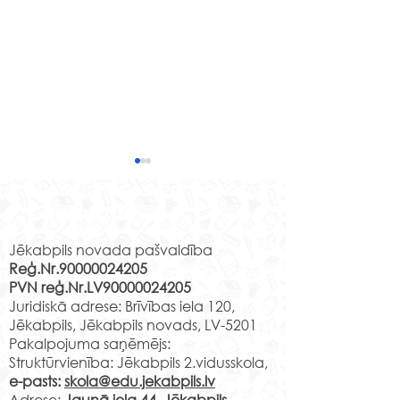
Izzinošas nodarbības
Līvānu stikla un
Rekvizīti
amatniecības centrā
15. aprīlī Jēkabpils 2.
vidusskolas 2.c klases skolēni
Jēkabpils novada pašvaldība
Reģ.Nr.90000024205
apmeklēja Līvānu stikla un
PVN reģ.Nr.LV90000024205
amatniecības centra
Muzejpedagoģ
Juridiskā adrese: Brīvības iela 120,
izzinošo nodarbību" Līvānu
nodarbība “Izzi
Jēkabpils, Jēkabpils novads, LV-5201
stikla...
Jēkabpili”.
Pakalpojuma saņēmējs:
Struktūrvienība: Jēkabpils 2.vidusskola,
e-pasts:
skola@edu.jekabpils.lv
Adrese:
Jaunā iela 44, Jēkabpils,