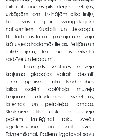
laikā atjaunotās pils interjera detaļas, 
uzkāpām tornī. Izzinājām laika līniju, 
kas vēsta par svarīgākajiem 
notikumiem Krustpilī un Jēkabpilī. 
Nodarbības laikā aplūkojām muzeja 
krātuvēs atrodamās lietas. Pētījām un 
salīdzinājām, kā mainās cilvēku 
sadzīve un ieradumi.
	Jēkabpils Vēstures muzeja 
krājumā glabājas vairāki desmiti 
seno apgaismes rīku. Nodarbības 
laikā skolēni aplūkoja muzeja 
krājumā atrodamos svečturus, 
laternas un petrolejas lampas. 
Skolēniem tika dota arī iespēja 
pašiem izmēģināt roku sveču 
izgatavošanā un satīt sveci 
līdzņemšanai. Pašiem izgatavot savu 