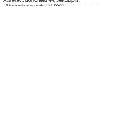
Jēkabpils novads, LV-5201
Norēķinu rekvizīti:
LV29PARX0001051430001
PARXLV22XXX CITADELE AS
LV22RIKO0002013192223
RIKOLV2XXXX
DNB BANKA AS
LV87UNLA0009013130793
UNLALV2XXXX SEB BANKA AS
LV75HABA000140105707
7
HABALV22XXX SWEDBANKA AS
Kontakti
Jēkabpils 2.vidusskola
Reģistrācijas Nr.
1013900258
Jaunā iela 44, Jēkabpils, LV-5201,
Tālrunis
65232303
;
20364306
;
elektroniskais pasts
skola@edu.jekabpils.lv
Mājas lapa:
www.2vsk.edu.lv