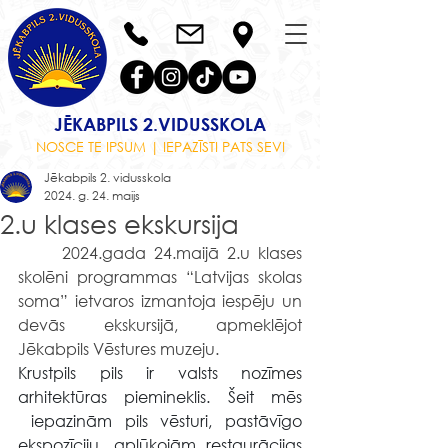
JĒKABPILS 2.VIDUSSKOLA
NOSCE TE IPSUM | IEPAZĪSTI PATS SEVI
Jēkabpils 2. vidusskola
2024. g. 24. maijs
2.u klases ekskursija
	2024.gada 24.maijā 2.u klases 
skolēni programmas “Latvijas skolas 
soma” ietvaros izmantoja iespēju un 
devās ekskursijā, apmeklējot 
Jēkabpils Vēstures muzeju.
Krustpils pils ir valsts nozīmes 
arhitektūras piemineklis. Šeit mēs 
 iepazinām pils vēsturi, pastāvīgo 
ekspozīciju, aplūkojām restaurācijas 