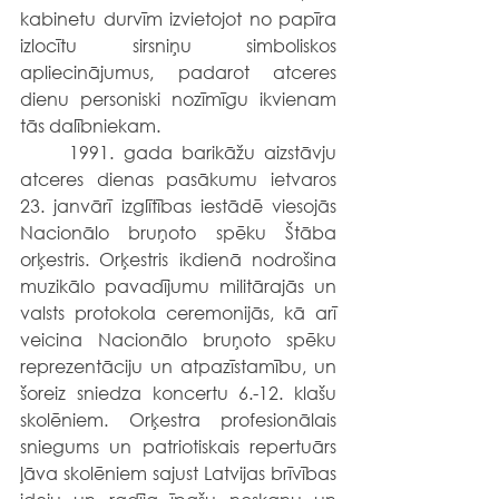
kabinetu durvīm izvietojot no papīra 
izlocītu sirsniņu simboliskos 
apliecinājumus, padarot atceres 
dienu personiski nozīmīgu ikvienam 
tās dalībniekam.
	1991. gada barikāžu aizstāvju 
atceres dienas pasākumu ietvaros 
23. janvārī izglītības iestādē viesojās 
Nacionālo bruņoto spēku Štāba 
orķestris. Orķestris ikdienā nodrošina 
muzikālo pavadījumu militārajās un 
valsts protokola ceremonijās, kā arī 
veicina Nacionālo bruņoto spēku 
reprezentāciju un atpazīstamību, un 
šoreiz sniedza koncertu 6.-12. klašu 
skolēniem. Orķestra profesionālais 
sniegums un patriotiskais repertuārs 
ļāva skolēniem sajust Latvijas brīvības 