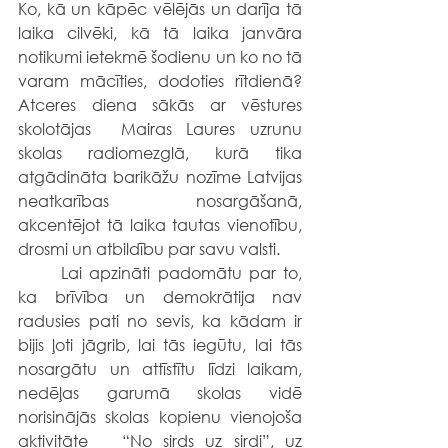
Ko, kā un kāpēc vēlējās un darīja tā 
laika cilvēki, kā tā laika janvāra 
notikumi ietekmē šodienu un ko no tā 
varam mācīties, dodoties rītdienā? 
Atceres diena sākās ar vēstures 
skolotājas  Mairas Laures uzrunu 
skolas radiomezglā, kurā tika 
atgādināta barikāžu nozīme Latvijas 
neatkarības nosargāšanā, 
akcentējot tā laika tautas vienotību, 
drosmi un atbildību par savu valsti.
	Lai apzināti padomātu par to, 
ka brīvība un demokrātija nav 
radusies pati no sevis, ka kādam ir 
bijis ļoti jāgrib, lai tās iegūtu, lai tās 
nosargātu un attīstītu līdzi laikam, 
nedēļas garumā skolas vidē 
norisinājās skolas kopienu vienojoša 
aktivitāte   “No sirds uz sirdi”, uz 