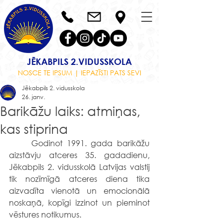
JĒKABPILS 2.VIDUSSKOLA
NOSCE TE IPSUM | IEPAZĪSTI PATS SEVI
Jēkabpils 2. vidusskola
26. janv.
Barikāžu laiks: atmiņas,
kas stiprina
	Godinot 1991. gada barikāžu 
aizstāvju atceres 35. gadadienu, 
Jēkabpils 2. vidusskolā Latvijas valstij 
tik nozīmīgā atceres diena tika 
aizvadīta vienotā un emocionālā 
noskaņā, kopīgi izzinot un pieminot 
vēstures notikumus.