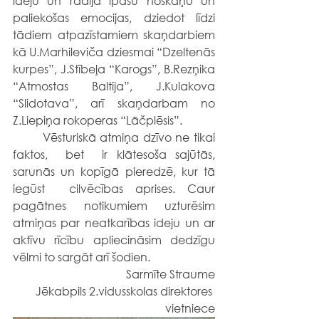
ideju un radīja īpašu noskaņu un 
paliekošas emocijas, dziedot līdzi 
tādiem atpazīstamiem skaņdarbiem 
kā U.Marhileviča dziesmai “Dzeltenās 
kurpes”, J.Stībeļa “Karogs”, B.Rezņika 
“Atmostas Baltija”, J.Kulakova 
“Slidotava”, arī skaņdarbam no 
Z.Liepiņa rokoperas “Lāčplēsis”.
	Vēsturiskā atmiņa dzīvo ne tikai 
faktos,  bet  ir klātesoša sajūtās, 
sarunās un kopīgā pieredzē, kur tā 
iegūst  cilvēcības aprises. Caur 
pagātnes notikumiem uzturēsim 
atmiņas par neatkarības ideju un ar 
aktīvu rīcību apliecināsim dedzīgu 
vēlmi to sargāt arī šodien.
Sarmīte Straume
Jēkabpils 2.vidusskolas direktores 
vietniece