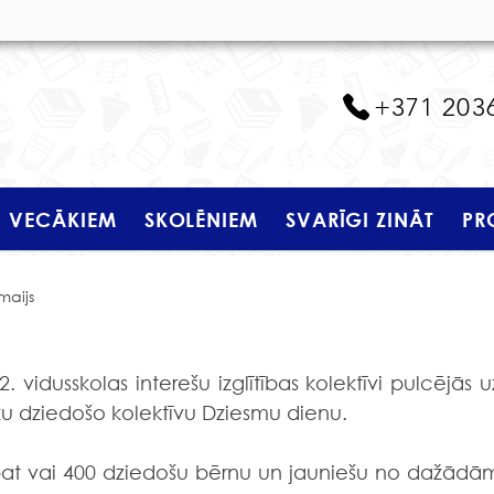
+371 203
VECĀKIEM
SKOLĒNIEM
SVARĪGI ZINĀT
PR
maijs
vidusskolas interešu izglītības kolektīvi pulcējās uz
žu dziedošo kolektīvu Dziesmu dienu. 
pat vai 400 dziedošu bērnu un jauniešu no dažādām