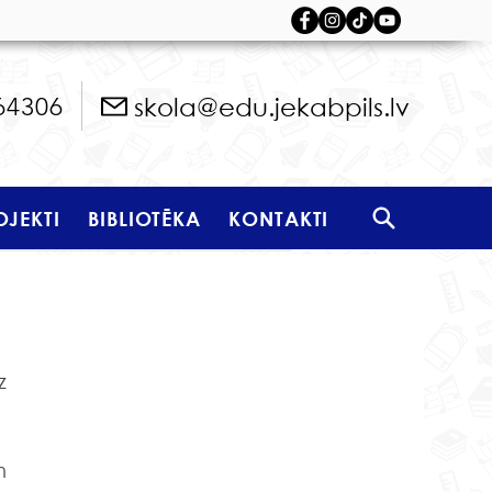
skola@edu.jekabpils.lv
64306
OJEKTI
BIBLIOTĒKA
KONTAKTI
 
 