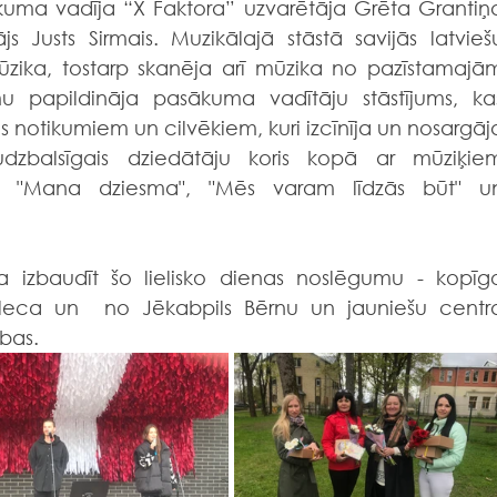
uma vadīja “X Faktora” uzvarētāja Grēta Grantiņa
js Justs Sirmais. 
Muzikālajā stāstā savijās latviešu
ūzika, tostarp skanēja arī mūzika no pazīstamajām
u papildināja pasākuma vadītāju stāstījums, kas
es notikumiem un cilvēkiem, kuri izcīnīja un nosargāja
dzbalsīgais dziedātāju koris kopā ar mūziķiem
ā "Mana dziesma", "Mēs varam līdzās būt" un
a
 izbaudīt šo lielisko dienas noslēgumu - kopīgo
leca un  no Jēkabpils Bērnu un jauniešu centra
bas.