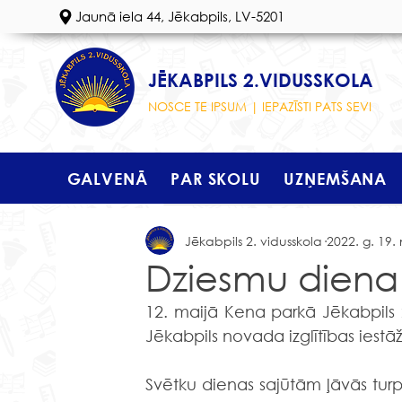
Jaunā iela 44, Jēkabpils, LV-5201
JĒKABPILS 2.VIDUSSKOLA
NOSCE TE IPSUM | IEPAZĪSTI PATS SEVI
GALVENĀ
PAR SKOLU
UZŅEMŠANA
Jēkabpils 2. vidusskola
2022. g. 19. 
Dziesmu diena
12. maijā Kena parkā Jēkabpils 2. 
Jēkabpils novada izglītības iestā
Svētku dienas sajūtām ļāvās tur