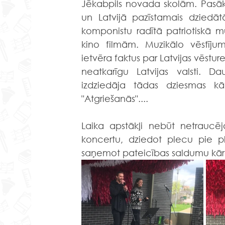
Jēkabpils novada skolām. Pasāk
un Latvijā pazīstamais dziedātā
komponistu radītā patriotiskā m
kino filmām. Muzikālo vēstījum
ietvēra faktus par Latvijas vēstur
neatkarīgu Latvijas valsti. 
Dau
izdziedāja tādas dziesmas k
"Atgriešanās"....
Laika apstākļi nebūt netraucēj
koncertu, dziedot plecu pie p
saņemot pateicības saldumu kār