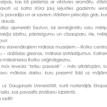
telpas, kas kā pielietas ar vēstures aromātu, stāsta
 avoti uz katra stūra ļauj iejusties gadsimtu senā
ūs pavadīja un ar saviem stāstiem priecēja gids, kurš
ti daudz.
spēja apmeklēt šautuvi, lai iemēģinātu roku mērķa
raisīja izbrīnu, pārsteigumu un cīņassparu. He, mērķī
ņus!
 no slavenākajiem mākslas muzejiem – Rotko centru.
– dažādas gleznas, mākslas izstrādājumus. Katram
ša mākslinieka Rotko oriģinālgleznu.
a mūs ieveda “krāsu pasaulē” – mēs atkārtojām, ko
savu mākslas darbu, kuru paņemt līdzi uz mājām.
z Daugavpils Universitāti, kurā norisinājās Eiropas
laiks, kas pavadīts zināšanu labirintā.
 radīt!