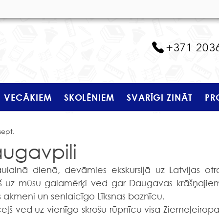
+371 203
VECĀKIEM
SKOLĒNIEM
SVARĪGI ZINĀT
PR
sept.
augavpili
eļš uz mūsu galamērķi ved gar Daugavas krāšņajiem
s akmeni un senlaicīgo Līksnas baznīcu.
ceļš ved uz vienīgo skrošu rūpnīcu visā Ziemeļeiropā.