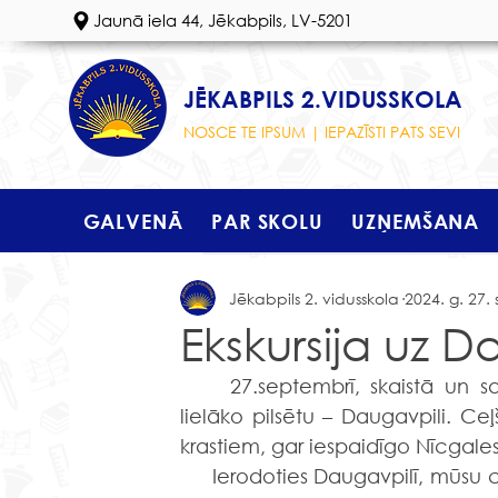
Jaunā iela 44, Jēkabpils, LV-5201
JĒKABPILS 2.VIDUSSKOLA
NOSCE TE IPSUM | IEPAZĪSTI PATS SEVI
GALVENĀ
PAR SKOLU
UZŅEMŠANA
Jēkabpils 2. vidusskola
2024. g. 27. 
Ekskursija uz D
	27.septembrī, skaistā un saulainā dienā, devāmies ekskursijā uz Latvijas otro 
lielāko pilsētu – Daugavpili. C
krastiem, gar iespaidīgo Nīcgale
     Ierodoties Daugavpilī, mūsu 