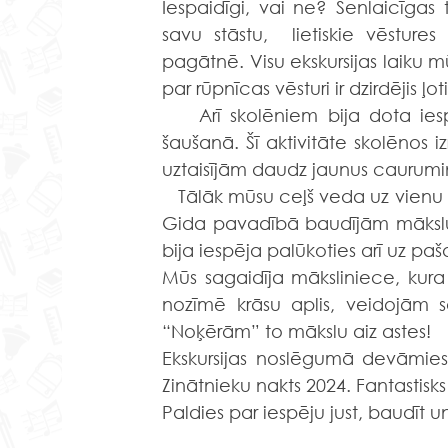
Iespaidīgi, vai ne? Senlaicīgas 
savu stāstu,  lietiskie vēstures
pagātnē. Visu ekskursijas laiku m
par rūpnīcas vēsturi ir dzirdējis ļo
    Arī skolēniem bija dota ie
šaušanā. Šī aktivitāte skolēnos iz
uztaisījām daudz jaunus caurumi
   Tālāk mūsu ceļš veda uz vienu
Gida pavadībā baudījām mākslu 
bija iespēja palūkoties arī uz pa
Mūs sagaidīja māksliniece, kur
nozīmē krāsu aplis, veidojām 
“Noķērām” to mākslu aiz astes!
Ekskursijas noslēgumā devāmies u
Zinātnieku nakts 2024. Fantastisks 
Paldies par iespēju just, baudīt un