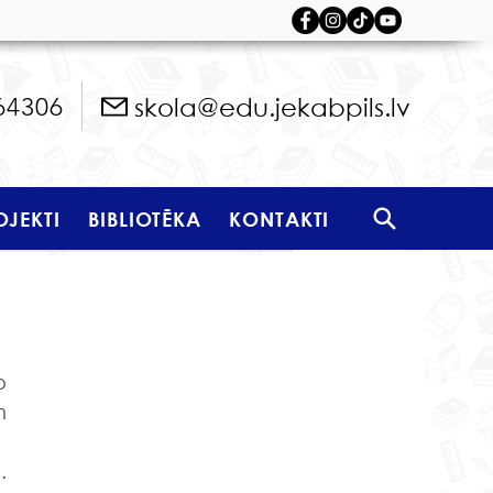
skola@edu.jekabpils.lv
64306
OJEKTI
BIBLIOTĒKA
KONTAKTI
 
 