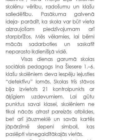
skolēnu vērību, radošumu un klašu 
saliedētību. Pasākuma galvenā 
ideja- parādīt, ka skola var būt vieta 
aizraujošam piedzīvojumam arī 
starpbrīžos. Mēs vēlamies, lai bērni 
mācās sadarboties un saskatīt 
neparasto ikdienišķā vidē.
	Visas dienas garumā skolas 
sociālais pedagogs Ina Šlesere 1.–6. 
klašu skolēniem deva iespēju iejusties 
“detektīvu” lomās. Skolas trīs stāvos 
bija izvietots 21 kontrolpunkts ar 
āķīgiem uzdevumiem. Lai gūtu 
punktus savai klasei, skolēniem ne 
tikai nācās atrast pareizās atbildes, 
bet arī jāuzmeklē un savās kartēs 
jāpārzīmē slepeni simboli, kas 
paslēpti visnegaidītākajās vietās.