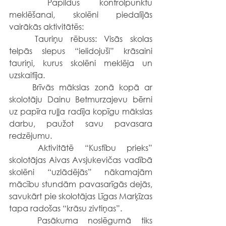
	​Papildus kontrolpunktu 
meklēšanai, skolēni piedalījās 
vairākās aktivitātēs:
	​Tauriņu rēbuss: Visās skolas 
telpās slepus “ielidojuši” krāsaini 
tauriņi, kurus skolēni meklēja un 
uzskaitīja.
skolotāju Dainu Betmurzajevu bērni 
uz papīra ruļļa radīja kopīgu mākslas 
darbu, paužot savu pavasara 
redzējumu.
	​Aktivitātē “Kustību prieks” 
skolotājas Aivas Avsjukevičas vadībā 
skolēni “uzlādējās” nākamajām 
mācību stundām pavasarīgās dejās, 
savukārt pie skolotājas Līgas Marķīzas 
tapa radošas “krāsu zivtiņas”.
	​Pasākuma noslēgumā tiks 