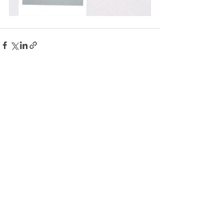
Jēkabpils 2.vidusskolas