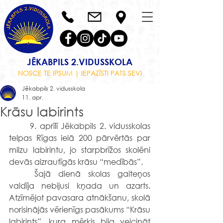
JĒKABPILS 2.VIDUSSKOLA
NOSCE TE IPSUM | IEPAZĪSTI PATS SEVI
Jēkabpils 2. vidusskola
11. apr.
Krāsu labirints
	9. aprīlī Jēkabpils 2. vidusskolas 
telpas Rīgas ielā 200 pārvērtās par 
milzu labirintu, jo starpbrīžos skolēni 
devās aizrautīgās krāsu “medībās”.
	​Šajā dienā skolas gaiteņos 
valdīja nebijusi kņada un azarts. 
Atzīmējot pavasara atnākšanu, skolā 
norisinājās vērienīgs pasākums “Krāsu 
labirints”, kura mērķis bija veicināt 