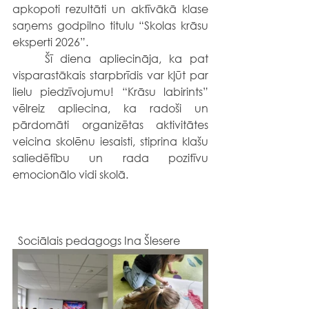
apkopoti rezultāti un aktīvākā klase 
saņems godpilno titulu “Skolas krāsu 
eksperti 2026”.
	Šī diena apliecināja, ka pat 
visparastākais starpbrīdis var kļūt par 
lielu piedzīvojumu! “Krāsu labirints” 
vēlreiz apliecina, ka radoši un 
pārdomāti organizētas aktivitātes 
veicina skolēnu iesaisti, stiprina klašu 
saliedētību un rada pozitīvu 
emocionālo vidi skolā.
  Sociālais pedagogs Ina Šlesere