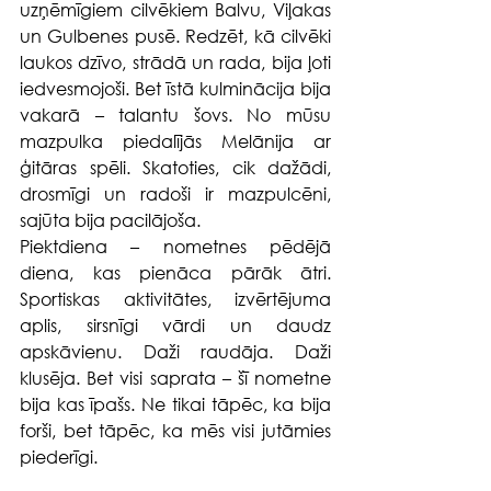
uzņēmīgiem cilvēkiem Balvu, Viļakas 
un Gulbenes pusē. Redzēt, kā cilvēki 
laukos dzīvo, strādā un rada, bija ļoti 
iedvesmojoši. Bet īstā kulminācija bija 
vakarā – talantu šovs. No mūsu 
mazpulka piedalījās Melānija ar 
ģitāras spēli. Skatoties, cik dažādi, 
drosmīgi un radoši ir mazpulcēni, 
sajūta bija pacilājoša.
Piektdiena – nometnes pēdējā 
diena, kas pienāca pārāk ātri. 
Sportiskas aktivitātes, izvērtējuma 
aplis, sirsnīgi vārdi un daudz 
apskāvienu. Daži raudāja. Daži 
klusēja. Bet visi saprata – šī nometne 
bija kas īpašs. Ne tikai tāpēc, ka bija 
forši, bet tāpēc, ka mēs visi jutāmies 
piederīgi.