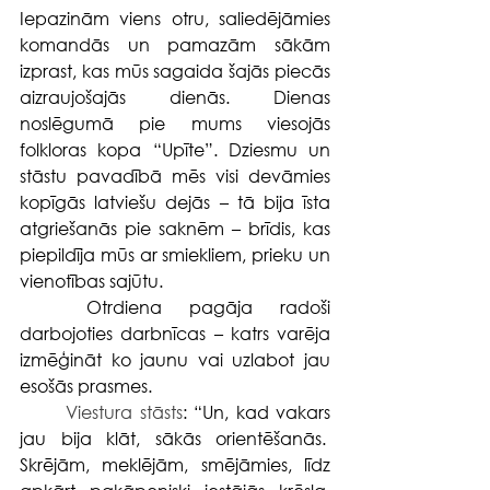
Iepazinām viens otru, saliedējāmies 
komandās un pamazām sākām 
izprast, kas mūs sagaida šajās piecās 
aizraujošajās dienās. Dienas 
noslēgumā pie mums viesojās 
folkloras kopa “Upīte”. Dziesmu un 
stāstu pavadībā mēs visi devāmies 
kopīgās latviešu dejās – tā bija īsta 
atgriešanās pie saknēm – brīdis, kas 
piepildīja mūs ar smiekliem, prieku un 
vienotības sajūtu.
	Otrdiena pagāja radoši 
darbojoties darbnīcas – katrs varēja 
izmēģināt ko jaunu vai uzlabot jau 
esošās prasmes.  
Viestura stāsts
: “Un, kad vakars 
jau bija klāt, sākās orientēšanās.  
Skrējām, meklējām, smējāmies, līdz 