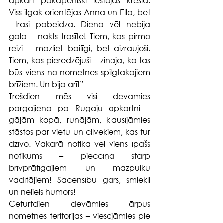
apkārt pakāpeniski iestājās krēsla. 
Viss ilgāk orientējās Anna un Ella, bet 
 trasi pabeidza. Diena vēl nebija 
galā – nakts trasīte! Tiem, kas pirmo 
reizi – mazliet bailīgi, bet aizraujoši. 
Tiem, kas pieredzējuši – zināja, ka tas 
būs viens no nometnes spilgtākajiem 
brīžiem. Un bija arī!”
Trešdien mēs visi devāmies 
pārgājienā pa Rugāju apkārtni – 
gājām kopā, runājām, klausījāmies 
stāstos par vietu un cilvēkiem, kas tur 
dzīvo. Vakarā notika vēl viens īpašs 
notikums – pieccīņa starp 
brīvprātīgajiem un mazpulku 
vadītājiem! Sacensību gars, smiekli 
un neliels humors!
Ceturtdien devāmies ārpus 
nometnes teritorijas – viesojāmies pie 