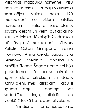
Vislatvijas mazpulku nometne “Visu 
daru es ar prieku!” Rugāju vidusskolā 
sapulcējās vairāk nekā 190 
mazpulcēni no visiem Latvijas 
novadiem – katrs ar savu stāstu, 
savām idejām un vēlmi būt daļai no 
kaut kā lielāka. Jēkabpils 2.vidusskolu 
pārstāvēja 7 mazpulcēni - Viesturs 
Rulietis, Oskars Grinšpons, Evelīna 
Novikova, Anna Gerda Jauga, Ella 
Terehova, Melānija Dāboliņa un 
Amēlija Zizlāne. Šogad nometnei bija 
īpaša tēma – stāsts par sen aizmirstu 
līgumu starp cilvēkiem un dabu. 
Katru dienu mēs “atklājām” kādu šī 
līguma daļu – domājot par 
sadarbību, cieņu, atbildību un 
vienkārši to, kā būt labam cilvēkam.
	Pirmdiena – nometnes sākums. 