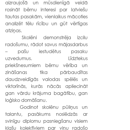
aizraujošā un mūsdienīgā veidā 
rosināt bērnu interesi par latviešu 
tautas pasakām, vienlaikus mācoties 
analizēt tēlu rīcību un gūt vērtīgas 
atziņas.
	Skolēni demonstrēja izcilu 
radošumu, rādot savus mājasdarbus 
– pašu iestudētus pasaku 
uzvedumus. Līdztekus 
priekšnesumiem bērnu vērība un 
zināšanas tika pārbaudītas 
daudzveidīgās valodas spēlēs un 
viktorīnās, kurās nācās apliecināt 
gan vārdu krājuma bagātību, gan 
loģisko domāšanu.
	Godinot skolēnu pūliņus un 
talantu, pasākums noslēdzās ar 
svinīgu diplomu pasniegšanu visiem 
klašu kolektīviem par viņu radošo 