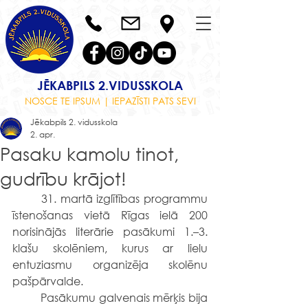
JĒKABPILS 2.VIDUSSKOLA
NOSCE TE IPSUM | IEPAZĪSTI PATS SEVI
Jēkabpils 2. vidusskola
2. apr.
Pasaku kamolu tinot,
gudrību krājot!
	31. martā izglītības programmu 
īstenošanas vietā Rīgas ielā 200 
norisinājās literārie pasākumi 1.–3. 
klašu skolēniem, kurus ar lielu 
entuziasmu organizēja skolēnu 
pašpārvalde.
	Pasākumu galvenais mērķis bija 