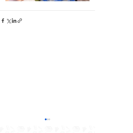
Jēkabpils 2.vidusskolas
izglītojamo klašu un