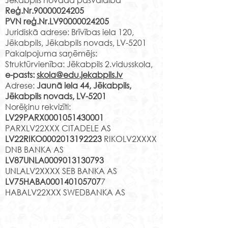
Reģ.Nr.90000024205
PVN reģ.Nr.LV90000024205
Juridiskā adrese: Brīvības iela 120,
Jēkabpils, Jēkabpils novads, LV-5201
Pakalpojuma saņēmējs:
Struktūrvienība: Jēkabpils 2.vidusskola,
e-pasts:
skola@edu.jekabpils.lv
Adrese:
Jaunā iela 44, Jēkabpils,
Jēkabpils novads, LV-5201
Norēķinu rekvizīti:
LV29PARX0001051430001
PARXLV22XXX CITADELE AS
LV22RIKO0002013192223
RIKOLV2XXXX
DNB BANKA AS
LV87UNLA0009013130793
UNLALV2XXXX SEB BANKA AS
LV75HABA000140105707
7
HABALV22XXX SWEDBANKA AS
Kontakti