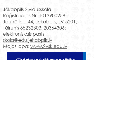
Jēkabpils 2.vidusskola
Reģistrācijas Nr.
1013900258
Jaunā iela 44, Jēkabpils, LV-5201,
Tālrunis
65232303
;
20364306
;
elektroniskais pasts
skola@edu.jekabpils.lv
Mājas lapa:
www.2vsk.edu.lv
Sīkdatņu privātuma politika
Piekļūstamības paziņojums