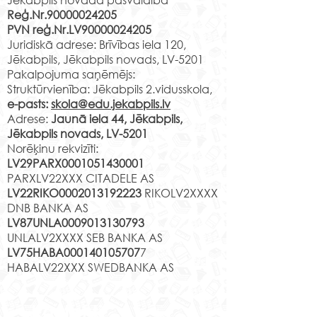
Reģ.Nr.90000024205
PVN reģ.Nr.LV90000024205
Juridiskā adrese: Brīvības iela 120,
Jēkabpils, Jēkabpils novads, LV-5201
Pakalpojuma saņēmējs:
Struktūrvienība: Jēkabpils 2.vidusskola,
e-pasts:
skola@edu.jekabpils.lv
Adrese:
Jaunā iela 44, Jēkabpils,
Jēkabpils novads, LV-5201
Norēķinu rekvizīti:
LV29PARX0001051430001
PARXLV22XXX CITADELE AS
LV22RIKO0002013192223
RIKOLV2XXXX
DNB BANKA AS
LV87UNLA0009013130793
UNLALV2XXXX SEB BANKA AS
LV75HABA000140105707
7
HABALV22XXX SWEDBANKA AS
Kontakti