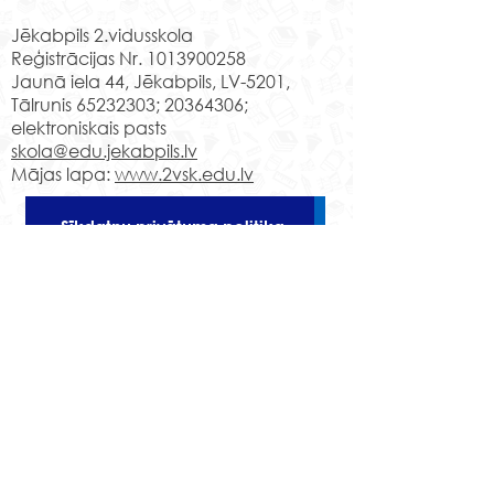
Jēkabpils 2.vidusskola
Reģistrācijas Nr.
1013900258
Jaunā iela 44, Jēkabpils, LV-5201,
Tālrunis
65232303
;
20364306
;
elektroniskais pasts
skola@edu.jekabpils.lv
Mājas lapa:
www.2vsk.edu.lv
Sīkdatņu privātuma politika
Piekļūstamības paziņojums