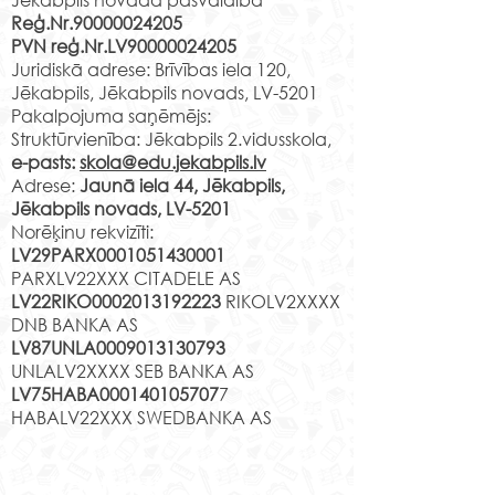
Reģ.Nr.90000024205
PVN reģ.Nr.LV90000024205
Juridiskā adrese: Brīvības iela 120,
Jēkabpils, Jēkabpils novads, LV-5201
Pakalpojuma saņēmējs:
Struktūrvienība: Jēkabpils 2.vidusskola,
e-pasts:
skola@edu.jekabpils.lv
Adrese:
Jaunā iela 44, Jēkabpils,
Jēkabpils novads, LV-5201
Norēķinu rekvizīti:
LV29PARX0001051430001
PARXLV22XXX CITADELE AS
LV22RIKO0002013192223
RIKOLV2XXXX
DNB BANKA AS
LV87UNLA0009013130793
UNLALV2XXXX SEB BANKA AS
LV75HABA000140105707
7
HABALV22XXX SWEDBANKA AS
Kontakti