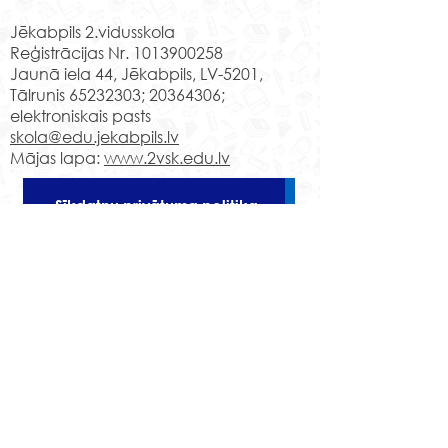
Jēkabpils 2.vidusskola
Reģistrācijas Nr.
1013900258
Jaunā iela 44, Jēkabpils, LV-5201,
Tālrunis
65232303
;
20364306
;
elektroniskais pasts
skola@edu.jekabpils.lv
Mājas lapa:
www.2vsk.edu.lv
Sīkdatņu privātuma politika
Piekļūstamības paziņojums