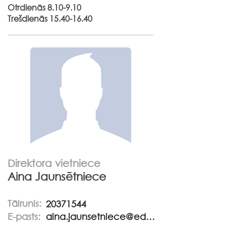
Otrdienās 8.10-9.10
Trešdienās
15.40-16.40
Direktora vietniece
Aina Jaunsētniece
Tālrunis:
20371544
E-pasts:
aina.jaunsetniece@edu.jekabpils.lv