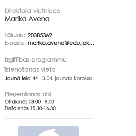
Direktora vietniece
Marika Avena
Tālrunis:
20385362
E-pasts:
marika.avena@edu.jekabpils.lv
Izglītības programmu
īstenošanas vieta
Jaunā iela 44
3.04. jaunais korpuss
Pieņemšanas laiki
Otrdienās
08.00 - 9.00
Trešdienās
15.30-16.30