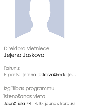
Direktora vietniece
Jeļena Jaskova
Tālrunis:
-
E-pasts:
jelena.jaskova@edu.jekabpils.lv
Izglītības programmu
īstenošanas vieta
Jaunā iela 44
4.10. jaunais korpuss