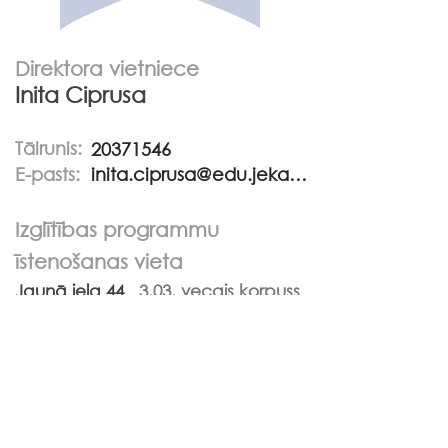
Direktora vietniece
Inita Ciprusa
Tālrunis:
20371546
E-pasts:
inita.ciprusa@edu.jekabpils.lv
Izglītības programmu
īstenošanas vieta
Jaunā iela 44
3.03. vecais korpuss
Pieņemšanas laiki
Trešdienās
15.00-16.00
Ceturtdienās
9.00-10.00