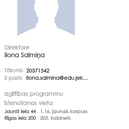
Direktore
Ilona Salmiņa
Tālrunis:
20371542
E-pasts:
ilona.salmina@edu.jekabpils.lv
Izglītības programmu
īstenošanas vieta
Jaunā iela 44
1.16. jaunais korpuss
Rīgas iela 200
205. kabinets