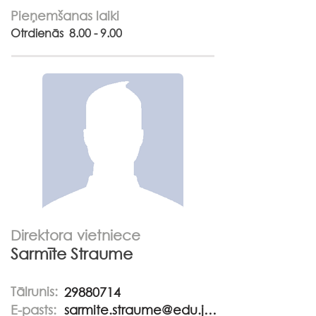
Pieņemšanas laiki
Otrdienās 8.00 - 9.00
Direktora vietniece
Sarmīte Straume
Tālrunis:
29880714
E-pasts:
sarmite.straume@edu.jekabpils.lv