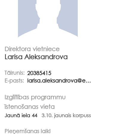
Direktora vietniece
Larisa Aleksandrova
Tālrunis:
20385415
E-pasts:
larisa.aleksandrova@edu.jekabpils.lv
Izglītības programmu
īstenošanas vieta
Jaunā iela 44
3.10. jaunais korpuss
Pieņemšanas laiki